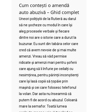
Cum contești o amendă
auto abuzivă – Ghid complet
Uneori polițiștii de la Rutieră au darul
să ne șocheze cu modul în care își
aleg procesele verbale și fiecare
dintre noi are o istorie care a durut la
buzunar. Eu sunt din tabăra celor care
cred că avem nevoie de și mai multe
amenzi. Vreau să văd permise
ridicate și amenzi mari pentru șoferii
care ajung să îi înfurie pe ceilalți cu
nesimțirea, pentru părinții inconștienți
care își lasă copiii să țopăie prin
mașină și cei care folosesc telefonul
la volan. Dar asta nu înseamnă că
putem fi de acord cu abuzul. Coloană
mare la semafor. Toată lumea