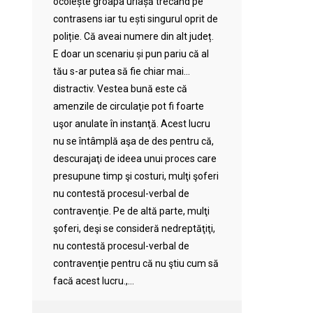
ocolește groapa uriașă trecând pe
contrasens iar tu ești singurul oprit de
poliție. Că aveai numere din alt județ.
E doar un scenariu și pun pariu că al
tău s-ar putea să fie chiar mai…
distractiv. Vestea bună este că
amenzile de circulaţie pot fi foarte
uşor anulate în instanţă. Acest lucru
nu se întâmplă aşa de des pentru că,
descurajaţi de ideea unui proces care
presupune timp şi costuri, mulţi şoferi
nu contestă procesul-verbal de
contravenţie. Pe de altă parte, mulţi
şoferi, deşi se consideră nedreptăţiţi,
nu contestă procesul-verbal de
contravenţie pentru că nu ştiu cum să
facă acest lucru.,...