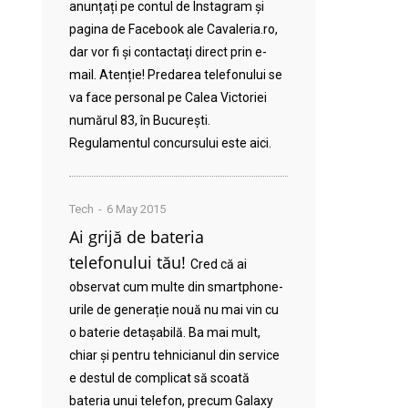
anunțați pe contul de Instagram și
pagina de Facebook ale Cavaleria.ro,
dar vor fi și contactați direct prin e-
mail. Atenție! Predarea telefonului se
va face personal pe Calea Victoriei
numărul 83, în București.
Regulamentul concursului este aici.
Tech
6 May 2015
Ai grijă de bateria
telefonului tău!
Cred că ai
observat cum multe din smartphone-
urile de generație nouă nu mai vin cu
o baterie detașabilă. Ba mai mult,
chiar și pentru tehnicianul din service
e destul de complicat să scoată
bateria unui telefon, precum Galaxy