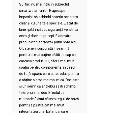
S6. Nici nu mai intru în subiectul
smartwatch-urilor. E aproape
imposibil să schimbi bateria acestora
chiar și cu uneltele speciale. E atât de
bine lipită încât cu siguranță vei strica
ceva și dacă te pricepi. E adevărat,
producătorii forțează puțin nota aici.
O baterie încorporată înseamnă
pentru ei mai puține bătăi de cap cu
carcasa produsului, oferă mai mult
spațiu pentru componente, în cazul
de față, spațiu care este redus pentru
a obține o grosime mai mică. Dar, este
și un semn că ar trebui să îți schimbi
telefonul mai des. Efectul de
memorie Există câteva reguli de bază
pentru a păstra cât mai mult
integritatea unei baterii, și care