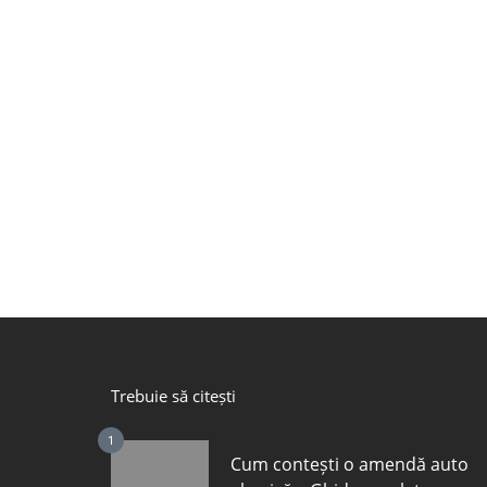
Trebuie să citești
1
Cum contești o amendă auto