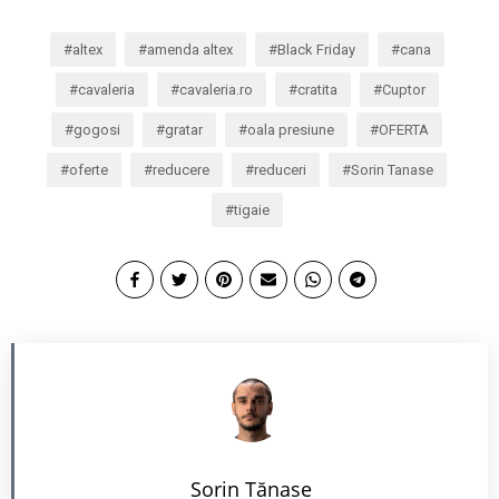
altex
amenda altex
Black Friday
cana
cavaleria
cavaleria.ro
cratita
Cuptor
gogosi
gratar
oala presiune
OFERTA
oferte
reducere
reduceri
Sorin Tanase
tigaie
Sorin Tănase