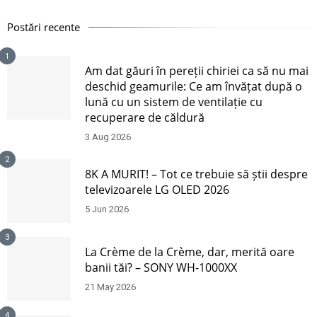
Postări recente
1
Am dat găuri în pereții chiriei ca să nu mai
deschid geamurile: Ce am învățat după o
lună cu un sistem de ventilație cu
recuperare de căldură
3 Aug 2026
2
8K A MURIT! – Tot ce trebuie să știi despre
televizoarele LG OLED 2026
5 Jun 2026
3
La Crème de la Crème, dar, merită oare
banii tăi? – SONY WH-1000XX
21 May 2026
4