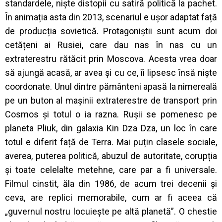
standardele, niște distopii cu satiră politică la pachet.
În animația asta din 2013, scenariul e ușor adaptat față
de producția sovietică. Protagoniștii sunt acum doi
cetățeni ai Rusiei, care dau nas în nas cu un
extraterestru rătăcit prin Moscova. Acesta vrea doar
să ajungă acasă, ar avea și cu ce, îi lipsesc însă niște
coordonate. Unul dintre pământeni apasă la nimereală
pe un buton al mașinii extraterestre de transport prin
Cosmos și totul o ia razna. Rușii se pomenesc pe
planeta Pliuk, din galaxia Kin Dza Dza, un loc în care
totul e diferit față de Terra. Mai puțin clasele sociale,
averea, puterea politică, abuzul de autoritate, corupția
și toate celelalte metehne, care par a fi universale.
Filmul cinstit, ăla din 1986, de acum trei decenii și
ceva, are replici memorabile, cum ar fi aceea că
„guvernul nostru locuiește pe altă planetă”. O chestie