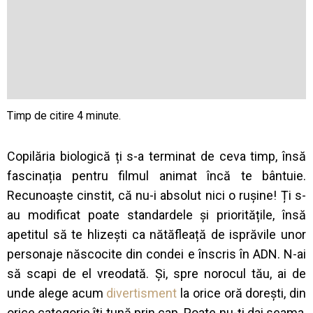
Copilăria biologică ți s-a terminat de ceva timp, însă
fascinația pentru filmul animat încă te bântuie.
Recunoaște cinstit, că nu-i absolut nici o rușine! Ți s-
au modificat poate standardele și prioritățile, însă
apetitul să te hlizești ca nătăfleață de isprăvile unor
personaje născocite din condei e înscris în ADN. N-ai
să scapi de el vreodată. Și, spre norocul tău, ai de
unde alege acum
divertisment
la orice oră dorești, din
orice categorie îți tună prin cap. Poate nu-ți dai seama,