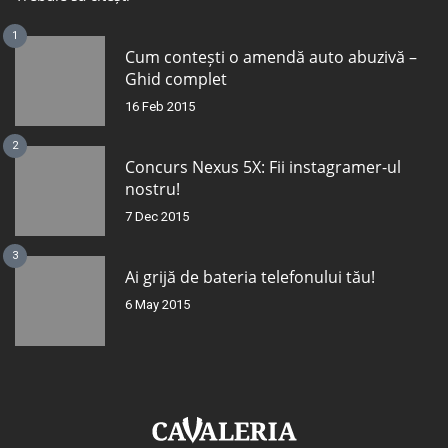
1
Cum contești o amendă auto abuzivă –
Ghid complet
16 Feb 2015
2
Concurs Nexus 5X: Fii instagramer-ul
nostru!
7 Dec 2015
3
Ai grijă de bateria telefonului tău!
6 May 2015