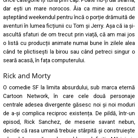
dar ești un mare norocos. Ăia ca mine au crescut
așteptând weekendul pentru încă o porție drămuită de
aventuri în lumea ficțiunii cu Tom și Jerry. Așa că ia și-
ascultă sfaturi de om trecut prin viață, că am mai jos
o listă cu producții animate numai bune în zilele alea
când te plictisești la birou sau când petreci singur o
seară acasă, în fața computerului.
Rick and Morty
O comedie SF la limita absurdului, sub marca eternă
Cartoon Network, în care cele două personaje
centrale adesea divergente găsesc noi și noi moduri
de a-și complica reciproc existența. De pildă, într-un
episod, Rick Sanchez, de meserie savant nebun,
decide că rasa umană trebuie stârpită și construiește