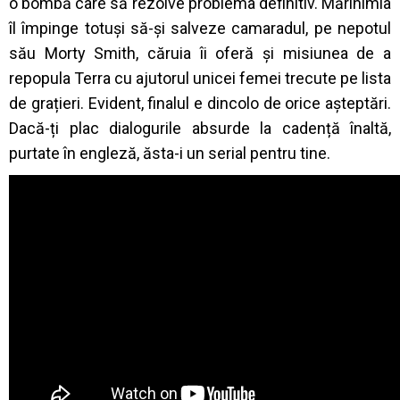
o bombă care să rezolve problema definitiv. Mărinimia
îl împinge totuși să-și salveze camaradul, pe nepotul
său Morty Smith, căruia îi oferă și misiunea de a
repopula Terra cu ajutorul unicei femei trecute pe lista
de grațieri. Evident, finalul e dincolo de orice așteptări.
Dacă-ți plac dialogurile absurde la cadență înaltă,
purtate în engleză, ăsta-i un serial pentru tine.