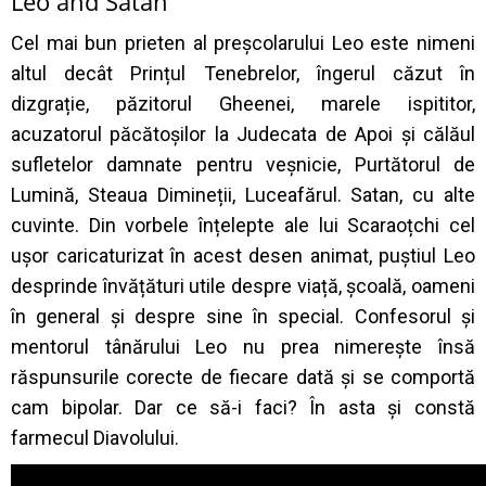
Leo and Satan
Cel mai bun prieten al preșcolarului Leo este nimeni
altul decât Prințul Tenebrelor, îngerul căzut în
dizgrație, păzitorul Gheenei, marele ispititor,
acuzatorul păcătoșilor la Judecata de Apoi și călăul
sufletelor damnate pentru veșnicie, Purtătorul de
Lumină, Steaua Dimineții, Luceafărul. Satan, cu alte
cuvinte. Din vorbele înțelepte ale lui Scaraoțchi cel
ușor caricaturizat în acest desen animat, puștiul Leo
desprinde învățături utile despre viață, școală, oameni
în general și despre sine în special. Confesorul și
mentorul tânărului Leo nu prea nimerește însă
răspunsurile corecte de fiecare dată și se comportă
cam bipolar. Dar ce să-i faci? În asta și constă
farmecul Diavolului.