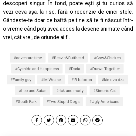
descoperi singur. În fond, poate ești și tu curios să
vezi ceva așa, la risc, fără o recenzie de cinci stele.
Gândește-te doar ce baftă pe tine să te fi născut într-
o vreme când poți avea acces la desene animate când
vrei, cât vrei, de oriunde ai fi.
adventure time
Beavis&Butthead
Cow&Chicken
Cyanide and Happiness
Daria
Drawn Together
Family guy
IM Weasel
IR baboon
kin dza dza
Leo and Satan
rick and morty
Simon's Cat
South Park
Two Stupid Dogs
Ugly Americans