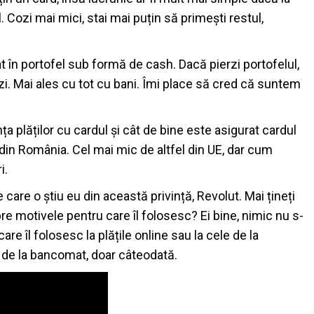
Cozi mai mici, stai mai puțin să primești restul,
ât în portofel sub formă de cash. Dacă pierzi portofelul,
ezi. Mai ales cu tot cu bani. Îmi place să cred că suntem
a plăților cu cardul și cât de bine este asigurat cardul
din România. Cel mai mic de altfel din UE, dar cum
i.
e care o știu eu din această privință, Revolut.
Mai țineți
e motivele pentru care îl folosesc?
Ei bine, nimic nu s-
re îl folosesc la plățile online sau la cele de la
h de la bancomat, doar câteodată.