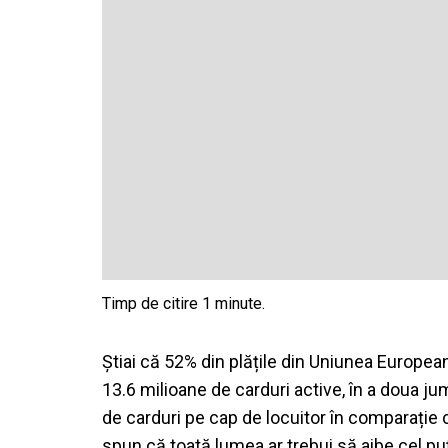
Știai că 52% din plățile din Uniunea Europe
13.6 milioane de carduri active, în a doua 
de carduri pe cap de locuitor în comparație
spun că toată lumea ar trebui să aibe cel puț