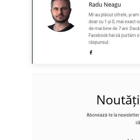
Radu Neagu
Mi-au plăcut cifrele, și a
doar cu 1 și 0, mai exact c
de mai bine de 7 ani. Dacă
Facebook hai să purtăm o co
răspunsul.
Noutăți
Abonează-te la newsletter p
câ