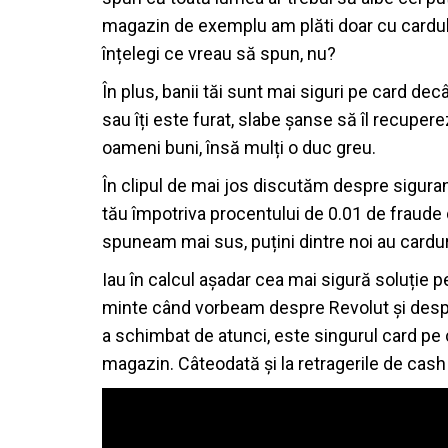
magazin de exemplu am plăti doar cu cardul. 
înțelegi ce vreau să spun, nu?
În plus, banii tăi sunt mai siguri pe card dec
sau îți este furat, slabe șanse să îl recuper
oameni buni, însă mulți o duc greu.
În clipul de mai jos discutăm despre siguranț
tău împotriva procentului de 0.01 de fraude 
spuneam mai sus, puțini dintre noi au cardur
Iau în calcul așadar cea mai sigură soluție p
minte când vorbeam despre Revolut și despr
a schimbat de atunci, este singurul card pe ca
magazin. Câteodată și la retragerile de cas