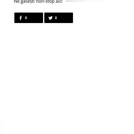
Ne găsești non-stop aici
0
0