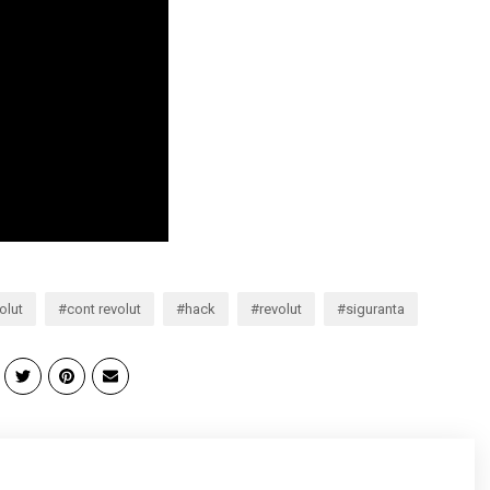
olut
cont revolut
hack
revolut
siguranta