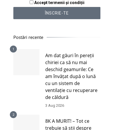
Accept termenii și condiții
Postări recente
1
Am dat găuri în pereții
chiriei ca să nu mai
deschid geamurile: Ce
am învățat după o lună
cu un sistem de
ventilație cu recuperare
de căldură
3 Aug 2026
2
8K A MURIT! – Tot ce
trebuie să știi despre