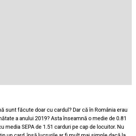
ană sunt făcute doar cu cardul? Dar că în România erau
jumătate a anului 2019? Asta înseamnă o medie de 0.81
 cu media SEPA de 1.51 carduri pe cap de locuitor. Nu
in un card, însă lucrurile ar fi mult mai simple dacă la