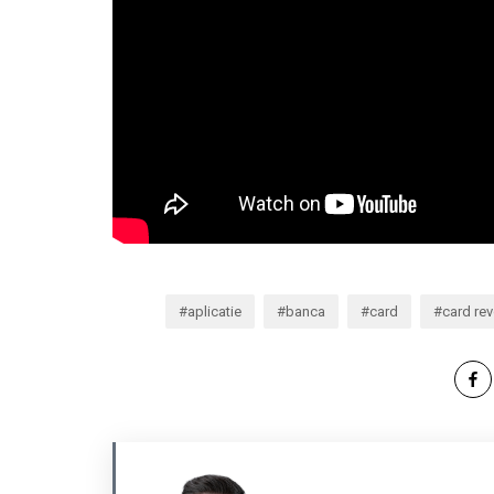
aplicatie
banca
card
card rev