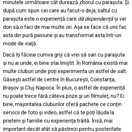
minutele următoare cât durează zborul cu parașuta. Și
după cum spun cei care au facut-o deja, saltul cu
parașuta este o experiență care
dă dependență
și vei
dori să o faci de mai multe ori. Așa se face că unii fac
asta din pură pasiune și au transformat asta într-un
mode de viață.
Dacă îți făceai cumva griji că vrei să sari cu parașuta
și nu ai unde, ei bine stai liniștit. În România există mai
multe cluburi unde poți experimenta un astfel de salt.
Găsești astfel de centre în București, Constanța,
Brașov și Cluj-Napoca. În plus, o astfel de experiență
nu poate trece fără câteva poze și un filmuleț, nu? Ei
bine, majoritatea cluburilor oferă pachete ce conțin
servicii de foto și video, astfel că te poți lăuda la
prieteni și familie cu experiența trăită. Însă, mai
important decât atât
să păstrezi pentru posteritate