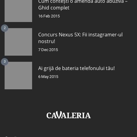
Cum contești o amendă auto abuzivă –
Ghid complet
16 Feb 2015
2
Concurs Nexus 5X: Fii instagramer-ul
nostru!
7 Dec 2015
3
Ai grijă de bateria telefonului tău!
6 May 2015