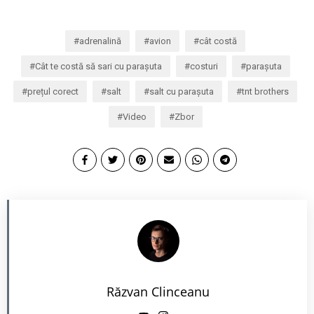
adrenalină
avion
cât costă
Cât te costă să sari cu parașuta
costuri
parașuta
prețul corect
salt
salt cu parașuta
tnt brothers
Video
Zbor
Răzvan Clinceanu