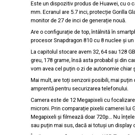
Este un dispozitiv produs de Huawei, cu o c
mm. Ecranul are 5.7 inci, protecție Gorilla G
monitor de 27 de inci de generație nouă.
Are o configurație de top, întâlnită în smartp
procesor Snapdragon 810 cu 8 nuclee și un
La capitolul stocare avem 32, 64 sau 128 GB.
greu, 178 grame, însă asta probabil și din 
vom avea cel puțin o zi de autonomie chiar și 
Mai mult, are toți senzorii posibili, mai puțin
amprentă pentru securizarea telefonului.
Camera este de 12 Megapixeli cu focalizare l
microni. Prin comparație pixelii camerei lui
Megapixeli și filmează doar 720p… Nu înțeleg
sau puțin mai sus, dacă ai totuși un display