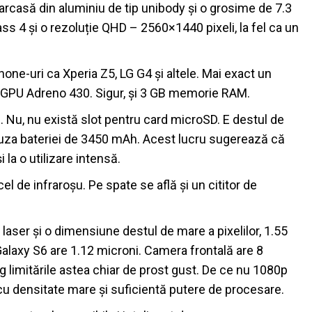
arcasă din aluminiu de tip unibody și o grosime de 7.3
lass 4 și o rezoluție QHD – 2560×1440 pixeli, la fel ca un
hone-uri ca Xperia Z5, LG G4 și altele. Mai exact un
 GPU Adreno 430. Sigur, și 3 GB memorie RAM.
 Nu, nu există slot pentru card microSD. E destul de
cauza bateriei de 3450 mAh. Acest lucru sugerează că
la o utilizare intensă.
 cel de infraroșu. Pe spate se află și un cititor de
aser și o dimensiune destul de mare a pixelilor, 1.55
 Galaxy S6 are 1.12 microni. Camera frontală are 8
 limitările astea chiar de prost gust. De ce nu 1080p
 cu densitate mare și suficientă putere de procesare.