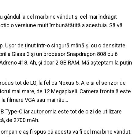
gândul la cel mai bine vândut și cel mai îndrăgit
tic o versiune mult îmbunătățită a acestuia. Să vă
. Ușor de ținut într-o singură mână și cu o densitate
Gorilla Glass 3 și un procesor Snapdragon 808 cu 6
Adreno 418. Ah, și doar 2 GB RAM. Mă așteptam la puțin
rodus tot de LG, la fel ca Nexus 5. Are și el senzor de
iorul mai mare, de 12 Megapixeli. Camera frontală este
tă la filmare VGA sau mai rău…
B Type-C iar autonomia este tot de o zi de utilizare
ică, de 2700 mAh.
ompanie aș fi spus că acesta va fi cel mai bine vândut.