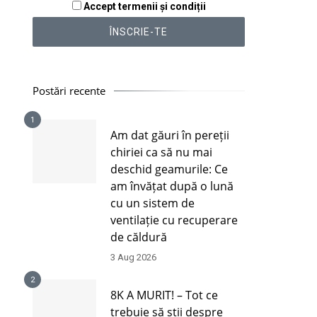
Accept termenii și condiții
Postări recente
1
Am dat găuri în pereții
chiriei ca să nu mai
deschid geamurile: Ce
am învățat după o lună
cu un sistem de
ventilație cu recuperare
de căldură
3 Aug 2026
2
8K A MURIT! – Tot ce
trebuie să știi despre