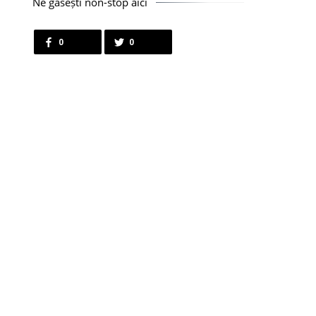
Ne găsești non-stop aici
0
0