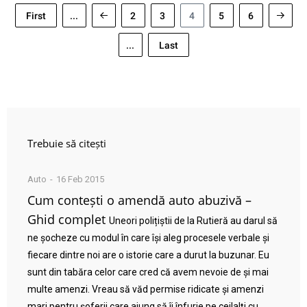
First
...
2
3
4
5
6
...
Last
Trebuie să citești
Auto
16 Feb 2015
Cum contești o amendă auto abuzivă –
Ghid complet
Uneori polițiștii de la Rutieră au darul să
ne șocheze cu modul în care își aleg procesele verbale și
fiecare dintre noi are o istorie care a durut la buzunar. Eu
sunt din tabăra celor care cred că avem nevoie de și mai
multe amenzi. Vreau să văd permise ridicate și amenzi
mari pentru șoferii care ajung să îi înfurie pe ceilalți cu