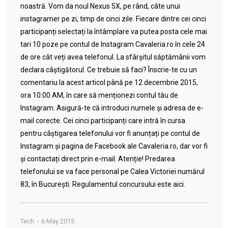
noastră. Vom da noul Nexus 5X, pe rând, câte unui
instagramer pe zi, timp de cinci zile. Fiecare dintre cei cinci
participanți selectați la întâmplare va putea posta cele mai
tari 10 poze pe contul de Instagram Cavaleria.ro în cele 24
de ore cât veți avea telefonul. La sfârșitul săptămânii vom
declara câștigătorul. Ce trebuie să faci? Înscrie-te cu un
comentariu la acest articol până pe 12 decembrie 2015,
ora 10:00 AM, în care să menționezi contul tău de
Instagram. Asigură-te că introduci numele și adresa de e-
mail corecte. Cei cinci participanți care intră în cursa
pentru câștigarea telefonului vor fi anunțați pe contul de
Instagram și pagina de Facebook ale Cavaleria.ro, dar vor fi
și contactați direct prin e-mail. Atenție! Predarea
telefonului se va face personal pe Calea Victoriei numărul
83, în București. Regulamentul concursului este aici.
Tech
6 May 2015