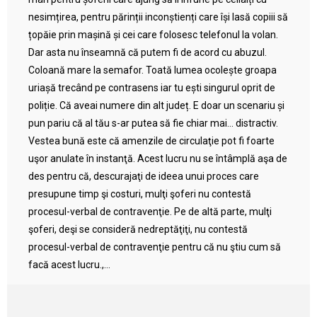
nesimțirea, pentru părinții inconștienți care își lasă copiii să
țopăie prin mașină și cei care folosesc telefonul la volan.
Dar asta nu înseamnă că putem fi de acord cu abuzul.
Coloană mare la semafor. Toată lumea ocolește groapa
uriașă trecând pe contrasens iar tu ești singurul oprit de
poliție. Că aveai numere din alt județ. E doar un scenariu și
pun pariu că al tău s-ar putea să fie chiar mai… distractiv.
Vestea bună este că amenzile de circulaţie pot fi foarte
uşor anulate în instanţă. Acest lucru nu se întâmplă aşa de
des pentru că, descurajaţi de ideea unui proces care
presupune timp şi costuri, mulţi şoferi nu contestă
procesul-verbal de contravenţie. Pe de altă parte, mulţi
şoferi, deşi se consideră nedreptăţiţi, nu contestă
procesul-verbal de contravenţie pentru că nu ştiu cum să
facă acest lucru.,...