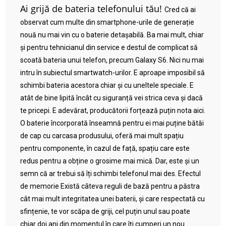
Ai grijă de bateria telefonului tău!
Cred că ai
observat cum multe din smartphone-urile de generație
nouă nu mai vin cu o baterie detașabilă. Ba mai mult, chiar
și pentru tehnicianul din service e destul de complicat să
scoată bateria unui telefon, precum Galaxy S6. Nici nu mai
intru în subiectul smartwatch-urilor. E aproape imposibil să
schimbi bateria acestora chiar și cu uneltele speciale. E
atât de bine lipită încât cu siguranță vei strica ceva și dacă
te pricepi. E adevărat, producătorii forțează puțin nota aici.
O baterie încorporată înseamnă pentru ei mai puține bătăi
de cap cu carcasa produsului, oferă mai mult spațiu
pentru componente, în cazul de față, spațiu care este
redus pentru a obține o grosime mai mică. Dar, este și un
semn că ar trebui să îți schimbi telefonul mai des. Efectul
de memorie Există câteva reguli de bază pentru a păstra
cât mai mult integritatea unei baterii, și care respectată cu
sfințenie, te vor scăpa de griji, cel puțin unul sau poate
chiar doi ani din momentul în care îți cumperi un nou