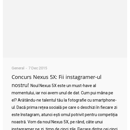
General
7 Dec 2015
Concurs Nexus 5X: Fii instagramer-ul
nostru!
Noul Nexus 5X este un must-have al
momentului, iar noi avem unul de dat. Cum pui mâna pe
el? Arătându-ne talentul tău la fotografie cu smartphone-
ul. Dacă prima rețea socială pe care o deschizi în fiecare zi
este Instagram, atunci ești omul potrivit pentru competiția
noastră. Vom da noul Nexus 5X, pe rând, câte unui
instagramer pe zi, timp de cinci zile. Fiecare dintre cei cinci