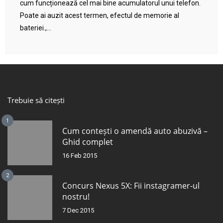
cum funcționează cel mai bine acumulatorul unui telefon.
Poate ai auzit acest termen, efectul de memorie al
bateriei.,...
Trebuie să citești
1
Cum contești o amendă auto abuzivă –
Ghid complet
16 Feb 2015
2
Concurs Nexus 5X: Fii instagramer-ul
nostru!
7 Dec 2015