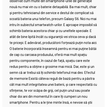
observat cum multe din smartphone-urile de generație
nouă nu mai vin cu o baterie detașabilă. Ba mai mult, chiar
și pentru tehnicianul din service e destul de complicat să
scoată bateria unui telefon, precum Galaxy S6. Nici nu mai
intru în subiectul smartwatch-urilor. E aproape imposibil să
schimbi bateria acestora chiar și cu uneltele speciale. E
atât de bine lipită încât cu siguranță vei strica ceva și dacă
te pricepi. E adevărat, producătorii forțează puțin nota aici.
O baterie încorporată înseamnă pentru ei mai puține bătăi
de cap cu carcasa produsului, oferă mai mult spațiu
pentru componente, în cazul de față, spațiu care este
redus pentru a obține o grosime mai mică. Dar, este și un
semn că ar trebui să îți schimbi telefonul mai des. Efectul
de memorie Există câteva reguli de bază pentru a păstra
cât mai mult integritatea unei baterii, și care respectată cu
sfințenie, te vor scăpa de griji, cel puțin unul sau poate
chiar doi ani din momentul în care îți cumperi un nou
smartphone. Pentru a le ține minte însă, e nevoie să știi