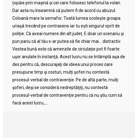
țopăie prin mașină și cei care folosesc telefonul la volan.
Dar asta nu înseamnă că putem fi de acord cu abuzul.
Coloană mare la semafor. Toată lumea ocolește groapa
uriașă trecând pe contrasens iar tu ești singurul oprit de
poliție. Că aveai numere din alt județ. E doar un scenariu și
pun pariu că al tău s-ar putea să fie chiar mai… distractiv.
Vestea bună este că amenzile de circulaţie pot fi foarte
uşor anulate în instanţă. Acest lucru nu se întâmplă aşa de
des pentru că, descurajaţi de ideea unui proces care
presupune timp şi costuri, mulţi şoferi nu contestă
procesul-verbal de contravenţie. Pe de altă parte, mulţi
şoferi, deşi se consideră nedreptăţiţi, nu contestă
procesul-verbal de contravenţie pentru că nu ştiu cum să
facă acest lucru.,...