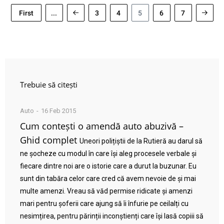
First
...
3
4
5
6
7
Trebuie să citești
Auto
16 Feb 2015
Cum contești o amendă auto abuzivă –
Ghid complet
Uneori polițiștii de la Rutieră au darul să
ne șocheze cu modul în care își aleg procesele verbale și
fiecare dintre noi are o istorie care a durut la buzunar. Eu
sunt din tabăra celor care cred că avem nevoie de și mai
multe amenzi. Vreau să văd permise ridicate și amenzi
mari pentru șoferii care ajung să îi înfurie pe ceilalți cu
nesimțirea, pentru părinții inconștienți care își lasă copiii să