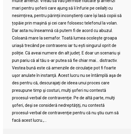
multe amenzi. Vreau să văd permise ridicate și amenzi
mari pentru șoferii care ajung să îi înfurie pe ceilalți cu
nesimțirea, pentru părinții inconștienți care își lasă copiii să
țopăie prin mașină și cei care folosesc telefonul la volan.
Dar asta nu înseamnă că putem fi de acord cu abuzul.
Coloană mare la semafor. Toată lumea ocolește groapa
uriașă trecând pe contrasens iar tu ești singurul oprit de
poliție. Că aveai numere din alt județ. E doar un scenariu și
pun pariu că al tău s-ar putea să fie chiar mai… distractiv.
Vestea bună este că amenzile de circulaţie pot fi foarte
uşor anulate în instanţă. Acest lucru nu se întâmplă aşa de
des pentru că, descurajaţi de ideea unui proces care
presupune timp şi costuri, mulţi şoferi nu contestă
procesul-verbal de contravenţie. Pe de altă parte, mulţi
şoferi, deşi se consideră nedreptăţiţi, nu contestă
procesul-verbal de contravenţie pentru că nu ştiu cum să
facă acest lucru.,...