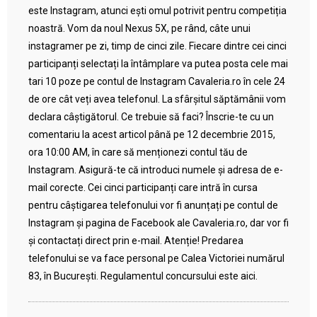
este Instagram, atunci ești omul potrivit pentru competiția
noastră. Vom da noul Nexus 5X, pe rând, câte unui
instagramer pe zi, timp de cinci zile. Fiecare dintre cei cinci
participanți selectați la întâmplare va putea posta cele mai
tari 10 poze pe contul de Instagram Cavaleria.ro în cele 24
de ore cât veți avea telefonul. La sfârșitul săptămânii vom
declara câștigătorul. Ce trebuie să faci? Înscrie-te cu un
comentariu la acest articol până pe 12 decembrie 2015,
ora 10:00 AM, în care să menționezi contul tău de
Instagram. Asigură-te că introduci numele și adresa de e-
mail corecte. Cei cinci participanți care intră în cursa
pentru câștigarea telefonului vor fi anunțați pe contul de
Instagram și pagina de Facebook ale Cavaleria.ro, dar vor fi
și contactați direct prin e-mail. Atenție! Predarea
telefonului se va face personal pe Calea Victoriei numărul
83, în București. Regulamentul concursului este aici.