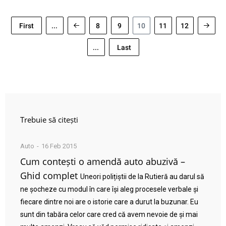
First
...
8
9
10
11
12
...
Last
Trebuie să citești
Auto
16 Feb 2015
Cum contești o amendă auto abuzivă –
Ghid complet
Uneori polițiștii de la Rutieră au darul să
ne șocheze cu modul în care își aleg procesele verbale și
fiecare dintre noi are o istorie care a durut la buzunar. Eu
sunt din tabăra celor care cred că avem nevoie de și mai