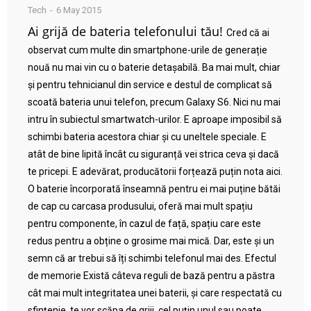
Tech
6 May 2015
Ai grijă de bateria telefonului tău!
Cred că ai
observat cum multe din smartphone-urile de generație
nouă nu mai vin cu o baterie detașabilă. Ba mai mult, chiar
și pentru tehnicianul din service e destul de complicat să
scoată bateria unui telefon, precum Galaxy S6. Nici nu mai
intru în subiectul smartwatch-urilor. E aproape imposibil să
schimbi bateria acestora chiar și cu uneltele speciale. E
atât de bine lipită încât cu siguranță vei strica ceva și dacă
te pricepi. E adevărat, producătorii forțează puțin nota aici.
O baterie încorporată înseamnă pentru ei mai puține bătăi
de cap cu carcasa produsului, oferă mai mult spațiu
pentru componente, în cazul de față, spațiu care este
redus pentru a obține o grosime mai mică. Dar, este și un
semn că ar trebui să îți schimbi telefonul mai des. Efectul
de memorie Există câteva reguli de bază pentru a păstra
cât mai mult integritatea unei baterii, și care respectată cu
sfințenie, te vor scăpa de griji, cel puțin unul sau poate