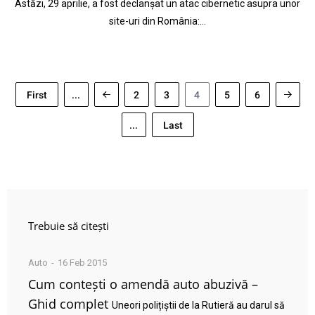
Astăzi, 29 aprilie, a fost declanșat un atac cibernetic asupra unor
site-uri din România:…
First
...
2
3
4
5
6
...
Last
Trebuie să citești
Auto
16 Feb 2015
Cum contești o amendă auto abuzivă –
Ghid complet
Uneori polițiștii de la Rutieră au darul să