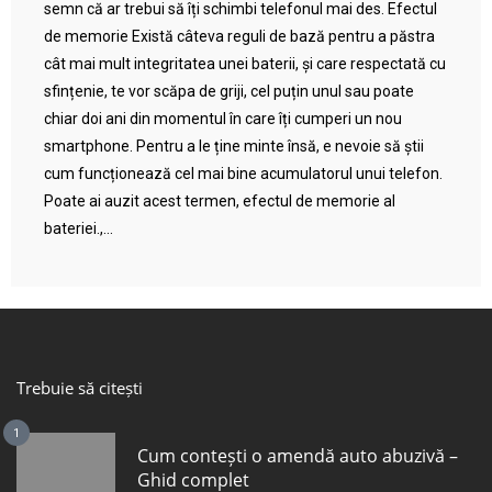
semn că ar trebui să îți schimbi telefonul mai des. Efectul
de memorie Există câteva reguli de bază pentru a păstra
cât mai mult integritatea unei baterii, și care respectată cu
sfințenie, te vor scăpa de griji, cel puțin unul sau poate
chiar doi ani din momentul în care îți cumperi un nou
smartphone. Pentru a le ține minte însă, e nevoie să știi
cum funcționează cel mai bine acumulatorul unui telefon.
Poate ai auzit acest termen, efectul de memorie al
bateriei.,...
Trebuie să citești
1
Cum contești o amendă auto abuzivă –
Ghid complet