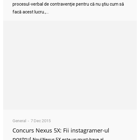
procesul-verbal de contravenţie pentru că nu ştiu cum să
facă acest lucru.,...
General
7 Dec 2015
Concurs Nexus 5X: Fii instagramer-ul
nostru!
Noul Nexus 5X este un must-have al