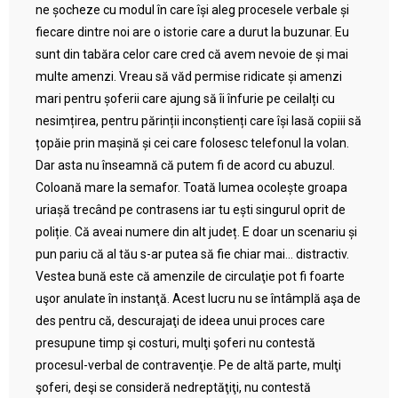
ne șocheze cu modul în care își aleg procesele verbale și
fiecare dintre noi are o istorie care a durut la buzunar. Eu
sunt din tabăra celor care cred că avem nevoie de și mai
multe amenzi. Vreau să văd permise ridicate și amenzi
mari pentru șoferii care ajung să îi înfurie pe ceilalți cu
nesimțirea, pentru părinții inconștienți care își lasă copiii să
țopăie prin mașină și cei care folosesc telefonul la volan.
Dar asta nu înseamnă că putem fi de acord cu abuzul.
Coloană mare la semafor. Toată lumea ocolește groapa
uriașă trecând pe contrasens iar tu ești singurul oprit de
poliție. Că aveai numere din alt județ. E doar un scenariu și
pun pariu că al tău s-ar putea să fie chiar mai… distractiv.
Vestea bună este că amenzile de circulaţie pot fi foarte
uşor anulate în instanţă. Acest lucru nu se întâmplă aşa de
des pentru că, descurajaţi de ideea unui proces care
presupune timp şi costuri, mulţi şoferi nu contestă
procesul-verbal de contravenţie. Pe de altă parte, mulţi
şoferi, deşi se consideră nedreptăţiţi, nu contestă