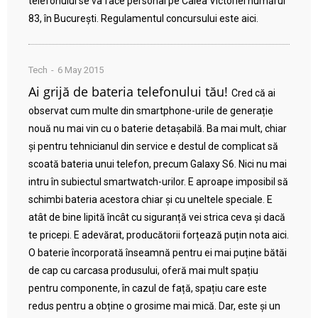
telefonului se va face personal pe Calea Victoriei numărul
83, în București. Regulamentul concursului este aici.
Tech
6 May 2015
Ai grijă de bateria telefonului tău!
Cred că ai
observat cum multe din smartphone-urile de generație
nouă nu mai vin cu o baterie detașabilă. Ba mai mult, chiar
și pentru tehnicianul din service e destul de complicat să
scoată bateria unui telefon, precum Galaxy S6. Nici nu mai
intru în subiectul smartwatch-urilor. E aproape imposibil să
schimbi bateria acestora chiar și cu uneltele speciale. E
atât de bine lipită încât cu siguranță vei strica ceva și dacă
te pricepi. E adevărat, producătorii forțează puțin nota aici.
O baterie încorporată înseamnă pentru ei mai puține bătăi
de cap cu carcasa produsului, oferă mai mult spațiu
pentru componente, în cazul de față, spațiu care este
redus pentru a obține o grosime mai mică. Dar, este și un