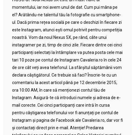
momentului, iar noi avem unul de dat. Cum pui mâna pe
el? Arătându-ne talentul tău la fotografie cu smartphone-
ul. Dacă prima rețea socială pe care o deschizi în fiecare zi
este Instagram, atunci ești omul potrivit pentru competiția
noastră. Vom da noul Nexus 5X, pe rând, câte unui
instagramer pe zi, timp de cinci zile. Fiecare dintre cei cinci
participanți selectați la întâmplare va putea posta cele mai
tari 10 poze pe contul de Instagram Cavaleria.ro în cele 24
de ore cât veți avea telefonul. La sfârșitul săptămânii vom
declara câștigătorul. Ce trebuie să faci? Înscrie-te cu un
comentariu la acest articol până pe 12 decembrie 2015,
ora 10:00 AM, în care să menționezi contul tău de
Instagram. Asigură-te că introduci numele și adresa de e-
mail corecte. Cei cinci participanți care intră în cursa
pentru câștigarea telefonului vor fi anunțați pe contul de
Instagram și pagina de Facebook ale Cavaleria.ro, dar vor fi
și contactați direct prin e-mail. Atenție! Predarea