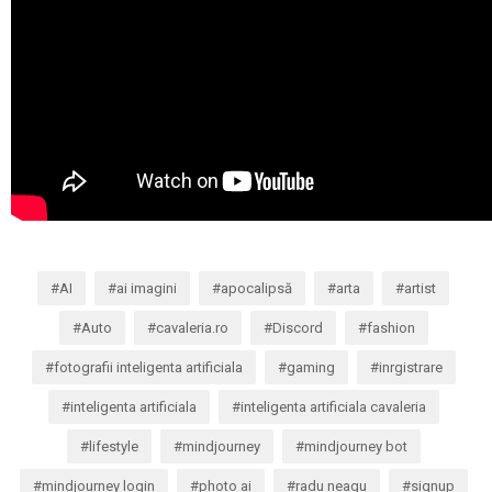
AI
ai imagini
apocalipsă
arta
artist
Auto
cavaleria.ro
Discord
fashion
fotografii inteligenta artificiala
gaming
inrgistrare
inteligenta artificiala
inteligenta artificiala cavaleria
lifestyle
mindjourney
mindjourney bot
mindjourney login
photo ai
radu neagu
signup