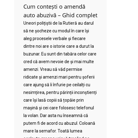
Cum contești o amendă
auto abuzivă – Ghid complet
Uneori polițiștii de la Rutieră au darul
să ne șocheze cu modul în care își
aleg procesele verbale și fiecare
dintre noi are o istorie care a durut la
buzunar. Eu sunt din tabăra celor care
cred că avem nevoie de și mai multe
amenzi. Vreau să văd permise
ridicate și amenzi mari pentru șoferii
care ajung să îi înfurie pe ceilalți cu
nesimțirea, pentru părinții inconștienți
care își lasă copiii să țopăie prin
mașină și cei care folosesc telefonul
la volan. Dar asta nu înseamnă că
putem fi de acord cu abuzul. Coloană
mare la semafor. Toată lumea