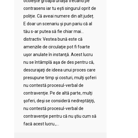
ocolește groapa uriașă trecând pe
contrasens iar tu ești singurul oprit de
poliție. Că aveai numere din alt județ.
E doar un scenariu și pun pariu că al
tău s-ar putea să fie chiar mai…
distractiv. Vestea bună este că
amenzile de circulaţie pot fi foarte
uşor anulate în instanţă. Acest lucru
nu se întâmplă aşa de des pentru că,
descurajaţi de ideea unui proces care
presupune timp şi costuri, mulţi şoferi
nu contestă procesul-verbal de
contravenţie. Pe de altă parte, mulţi
şoferi, deşi se consideră nedreptăţiţi,
nu contestă procesul-verbal de
contravenţie pentru că nu ştiu cum să
facă acest lucru.,...