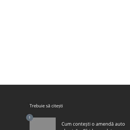
Trebuie să citești
1
Cum contești o amendă auto