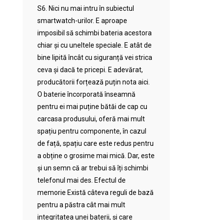
S6. Nici nu mai intru în subiectul
smartwatch-urilor. E aproape
imposibil să schimbi bateria acestora
chiar și cu uneltele speciale. E atât de
bine lipită încât cu siguranță vei strica
ceva și dacă te pricepi. E adevărat,
producătorii forțează puțin nota aici.
O baterie încorporată înseamnă
pentru ei mai puține bătăi de cap cu
carcasa produsului, oferă mai mult
spațiu pentru componente, în cazul
de față, spațiu care este redus pentru
a obține o grosime mai mică. Dar, este
și un semn că ar trebui să îți schimbi
telefonul mai des. Efectul de
memorie Există câteva reguli de bază
pentru a păstra cât mai mult
integritatea unei baterii, și care