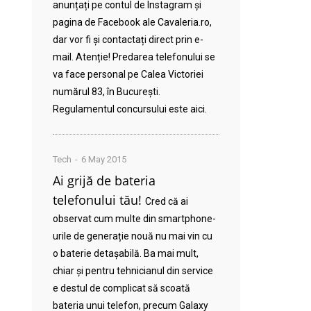
anunțați pe contul de Instagram și
pagina de Facebook ale Cavaleria.ro,
dar vor fi și contactați direct prin e-
mail. Atenție! Predarea telefonului se
va face personal pe Calea Victoriei
numărul 83, în București.
Regulamentul concursului este aici.
Tech
6 May 2015
Ai grijă de bateria
telefonului tău!
Cred că ai
observat cum multe din smartphone-
urile de generație nouă nu mai vin cu
o baterie detașabilă. Ba mai mult,
chiar și pentru tehnicianul din service
e destul de complicat să scoată
bateria unui telefon, precum Galaxy