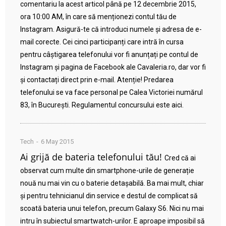
comentariu la acest articol până pe 12 decembrie 2015,
ora 10:00 AM, în care să menționezi contul tău de
Instagram. Asigură-te că introduci numele și adresa de e-
mail corecte. Cei cinci participanți care intră în cursa
pentru câștigarea telefonului vor fi anunțați pe contul de
Instagram și pagina de Facebook ale Cavaleria.ro, dar vor fi
și contactați direct prin e-mail. Atenție! Predarea
telefonului se va face personal pe Calea Victoriei numărul
83, în București. Regulamentul concursului este aici.
Tech
6 May 2015
Ai grijă de bateria telefonului tău!
Cred că ai
observat cum multe din smartphone-urile de generație
nouă nu mai vin cu o baterie detașabilă. Ba mai mult, chiar
și pentru tehnicianul din service e destul de complicat să
scoată bateria unui telefon, precum Galaxy S6. Nici nu mai
intru în subiectul smartwatch-urilor. E aproape imposibil să