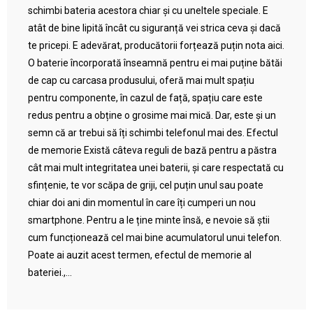
schimbi bateria acestora chiar și cu uneltele speciale. E
atât de bine lipită încât cu siguranță vei strica ceva și dacă
te pricepi. E adevărat, producătorii forțează puțin nota aici.
O baterie încorporată înseamnă pentru ei mai puține bătăi
de cap cu carcasa produsului, oferă mai mult spațiu
pentru componente, în cazul de față, spațiu care este
redus pentru a obține o grosime mai mică. Dar, este și un
semn că ar trebui să îți schimbi telefonul mai des. Efectul
de memorie Există câteva reguli de bază pentru a păstra
cât mai mult integritatea unei baterii, și care respectată cu
sfințenie, te vor scăpa de griji, cel puțin unul sau poate
chiar doi ani din momentul în care îți cumperi un nou
smartphone. Pentru a le ține minte însă, e nevoie să știi
cum funcționează cel mai bine acumulatorul unui telefon.
Poate ai auzit acest termen, efectul de memorie al
bateriei.,...