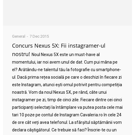
General
7 Dec 2015
Concurs Nexus 5X: Fii instagramer-ul
nostru!
Noul Nexus 5X este un must-have al
momentului, iar noi avem unul de dat. Cum pui mâna pe
el? Arătându-ne talentul tău la fotografie cu smartphone-
ul. Dacă prima rețea socială pe care o deschizi în fiecare zi
este Instagram, atunci ești omul potrivit pentru competiția
noastră. Vom da noul Nexus 5X, pe rând, câte unui
instagramer pe zi, timp de cinci zile. Fiecare dintre cei cinci
participanți selectați la întâmplare va putea posta cele mai
tari 10 poze pe contul de Instagram Cavaleria.ro în cele 24
de ore cât veți avea telefonul. La sfârșitul săptămânii vom
declara câștigătorul. Ce trebuie să faci? Înscrie-te cu un