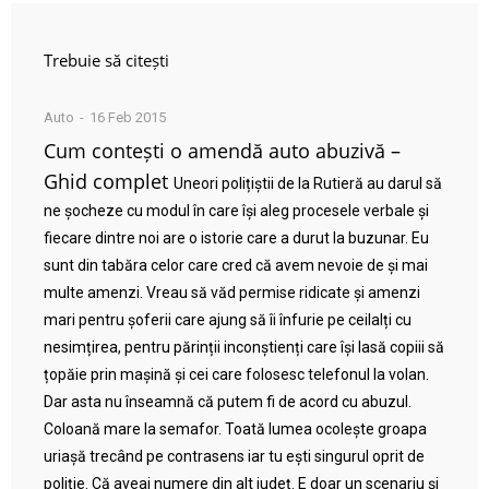
Trebuie să citești
Auto
16 Feb 2015
Cum contești o amendă auto abuzivă –
Ghid complet
Uneori polițiștii de la Rutieră au darul să
ne șocheze cu modul în care își aleg procesele verbale și
fiecare dintre noi are o istorie care a durut la buzunar. Eu
sunt din tabăra celor care cred că avem nevoie de și mai
multe amenzi. Vreau să văd permise ridicate și amenzi
mari pentru șoferii care ajung să îi înfurie pe ceilalți cu
nesimțirea, pentru părinții inconștienți care își lasă copiii să
țopăie prin mașină și cei care folosesc telefonul la volan.
Dar asta nu înseamnă că putem fi de acord cu abuzul.
Coloană mare la semafor. Toată lumea ocolește groapa
uriașă trecând pe contrasens iar tu ești singurul oprit de
poliție. Că aveai numere din alt județ. E doar un scenariu și