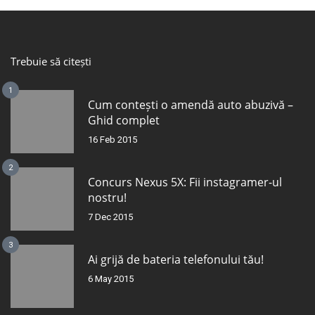
Trebuie să citești
1
Cum contești o amendă auto abuzivă –
Ghid complet
16 Feb 2015
2
Concurs Nexus 5X: Fii instagramer-ul
nostru!
7 Dec 2015
3
Ai grijă de bateria telefonului tău!
6 May 2015