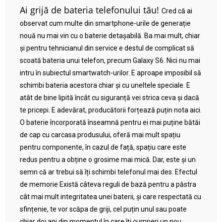
Ai grijă de bateria telefonului tău!
Cred că ai
observat cum multe din smartphone-urile de generație
nouă nu mai vin cu o baterie detașabilă. Ba mai mult, chiar
și pentru tehnicianul din service e destul de complicat să
scoată bateria unui telefon, precum Galaxy S6. Nici nu mai
intru în subiectul smartwatch-urilor. E aproape imposibil să
schimbi bateria acestora chiar și cu uneltele speciale. E
atât de bine lipită încât cu siguranță vei strica ceva și dacă
te pricepi. E adevărat, producătorii forțează puțin nota aici.
O baterie încorporată înseamnă pentru ei mai puține bătăi
de cap cu carcasa produsului, oferă mai mult spațiu
pentru componente, în cazul de față, spațiu care este
redus pentru a obține o grosime mai mică. Dar, este și un
semn că ar trebui să îți schimbi telefonul mai des. Efectul
de memorie Există câteva reguli de bază pentru a păstra
cât mai mult integritatea unei baterii, și care respectată cu
sfințenie, te vor scăpa de griji, cel puțin unul sau poate
chiar doi ani din momentul în care îți cumperi un nou