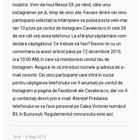
noastră. Vom da noul Nexus 5X, pe rând, câte unui
instagramer pe zi, timp de cinci zile. Fiecare dintre cei cinci
participanți selectați la întâmplare va putea posta cele mai
tari 10 poze pe contul de Instagram Cavaleria.ro în cele 24
de ore cât veți avea telefonul. La sfârșitul săptămânii vom
declara câștigătorul. Ce trebuie să faci? Înscrie-te cu un
comentariu la acest articol până pe 12 decembrie 2015,
ora 10:00 AM, în care să menționezi contul tău de
Instagram. Asigură-te că introduci numele și adresa de e-
mail corecte. Cei cinci participanți care intră în cursa
pentru câștigarea telefonului vor fi anunțați pe contul de
Instagram și pagina de Facebook ale Cavaleria.ro, dar vor fi
și contactați direct prin e-mail. Atenție! Predarea
telefonului se va face personal pe Calea Victoriei numărul
83, în București. Regulamentul concursului este aici.
Tech
6 May 2015