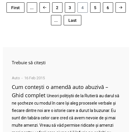
First
...
2
3
4
5
6
...
Last
Trebuie să citești
Auto
16 Feb 2015
Cum contești o amendă auto abuzivă –
Ghid complet
Uneori polițiștii de la Rutieră au darul să
ne șocheze cu modul în care își aleg procesele verbale și
fiecare dintre noi are o istorie care a durut la buzunar. Eu
sunt din tabăra celor care cred că avem nevoie de și mai
multe amenzi. Vreau să văd permise ridicate și amenzi