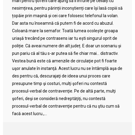
mari pentru șoferii care ajung să îi înfurie pe ceilalți cu
nesimțirea, pentru părinții inconștienți care își lasă copiii să
țopăie prin mașină și cei care folosesc telefonul la volan.
Dar asta nu înseamnă că putem fi de acord cu abuzul.
Coloană mare la semafor. Toată lumea ocolește groapa
uriașă trecând pe contrasens iar tu ești singurul oprit de
poliție. Că aveai numere din alt județ. E doar un scenariu și
pun pariu că al tău s-ar putea să fie chiar mai… distractiv.
Vestea bună este că amenzile de circulaţie pot fi foarte
uşor anulate în instanţă. Acest lucru nu se întâmplă aşa de
des pentru că, descurajaţi de ideea unui proces care
presupune timp şi costuri, mulţi şoferi nu contestă
procesul-verbal de contravenţie. Pe de altă parte, mulţi
şoferi, deşi se consideră nedreptăţiţi, nu contestă
procesul-verbal de contravenţie pentru că nu ştiu cum să
facă acest lucru.,...