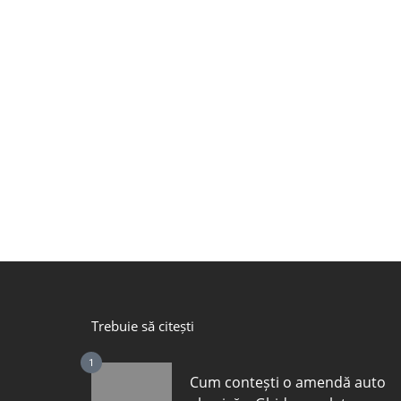
Trebuie să citești
1
Cum contești o amendă auto