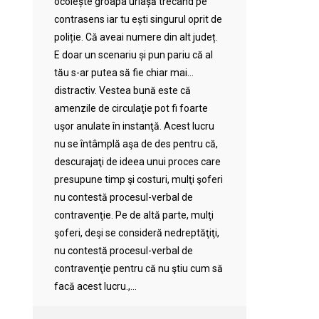
ocolește groapa uriașă trecând pe
contrasens iar tu ești singurul oprit de
poliție. Că aveai numere din alt județ.
E doar un scenariu și pun pariu că al
tău s-ar putea să fie chiar mai…
distractiv. Vestea bună este că
amenzile de circulaţie pot fi foarte
uşor anulate în instanţă. Acest lucru
nu se întâmplă aşa de des pentru că,
descurajaţi de ideea unui proces care
presupune timp şi costuri, mulţi şoferi
nu contestă procesul-verbal de
contravenţie. Pe de altă parte, mulţi
şoferi, deşi se consideră nedreptăţiţi,
nu contestă procesul-verbal de
contravenţie pentru că nu ştiu cum să
facă acest lucru.,...