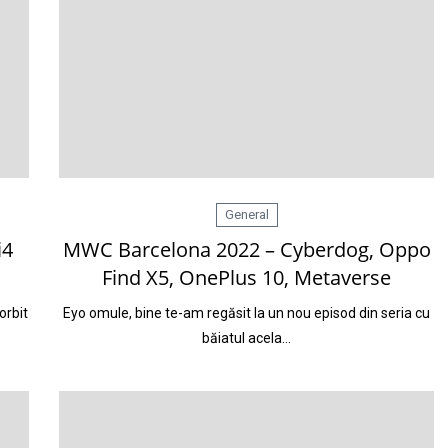
General
i4
MWC Barcelona 2022 – Cyberdog, Oppo
Find X5, OnePlus 10, Metaverse
orbit
Eyo omule, bine te-am regăsit la un nou episod din seria cu
băiatul acela…