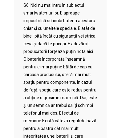
S6. Nici nu mai intru în subiectul
smartwatch-urilor. E aproape
imposibil să schimbi bateria acestora
chiar și cu uneltele speciale. E atât de
bine lipită încât cu siguranță vei strica
ceva și dacă te pricepi. E adevărat,
producătorii forțează puțin nota aici.
O baterie încorporată înseamnă
pentru ei mai puține bătăi de cap cu
carcasa produsului, oferă mai mult
spațiu pentru componente, în cazul
de față, spațiu care este redus pentru
a obține o grosime mai mică. Dar, este
și un semn că ar trebui să îți schimbi
telefonul mai des. Efectul de
memorie Există câteva reguli de bază
pentru a păstra cât mai mult
integritatea unei baterii, și care