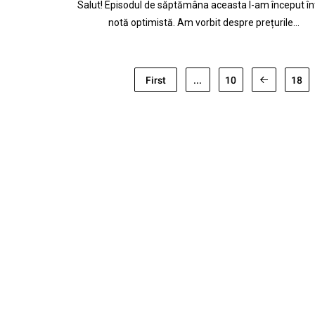
Salut! Episodul de săptămâna aceasta l-am început în
notă optimistă. Am vorbit despre prețurile…
First
...
10
18