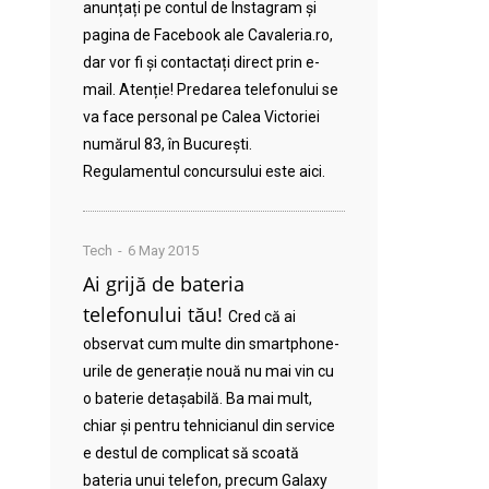
anunțați pe contul de Instagram și
pagina de Facebook ale Cavaleria.ro,
dar vor fi și contactați direct prin e-
mail. Atenție! Predarea telefonului se
va face personal pe Calea Victoriei
numărul 83, în București.
Regulamentul concursului este aici.
Tech
6 May 2015
Ai grijă de bateria
telefonului tău!
Cred că ai
observat cum multe din smartphone-
urile de generație nouă nu mai vin cu
o baterie detașabilă. Ba mai mult,
chiar și pentru tehnicianul din service
e destul de complicat să scoată
bateria unui telefon, precum Galaxy