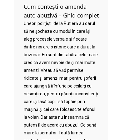
Cum contești o amendă
auto abuzivă – Ghid complet
Uneori polițiștii de la Rutieră au darul
să ne șocheze cu modul în care își
aleg procesele verbale și fiecare
dintre noi are o istorie care a durut la
buzunar. Eu sunt din tabăra celor care
cred că avem nevoie de și mai multe
amenzi. Vreau să văd permise
ridicate și amenzi mari pentru șoferii
care ajung să îi înfurie pe ceilalți cu
nesimțirea, pentru părinții inconștienți
care își lasă copiii să țopăie prin
mașină și cei care folosesc telefonul
la volan. Dar asta nu înseamnă că
putem fi de acord cu abuzul. Coloană
mare la semafor. Toată lumea