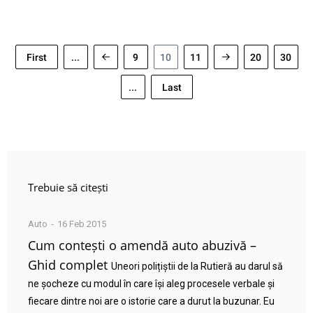
First
...
9
10
11
20
30
...
Last
Trebuie să citești
Auto
16 Feb 2015
Cum contești o amendă auto abuzivă –
Ghid complet
Uneori polițiștii de la Rutieră au darul să
ne șocheze cu modul în care își aleg procesele verbale și
fiecare dintre noi are o istorie care a durut la buzunar. Eu