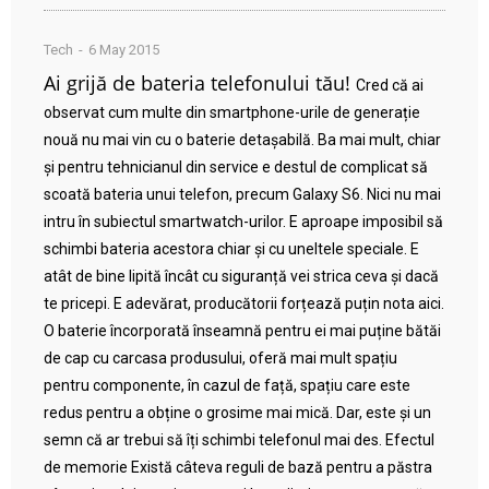
Tech
6 May 2015
Ai grijă de bateria telefonului tău!
Cred că ai
observat cum multe din smartphone-urile de generație
nouă nu mai vin cu o baterie detașabilă. Ba mai mult, chiar
și pentru tehnicianul din service e destul de complicat să
scoată bateria unui telefon, precum Galaxy S6. Nici nu mai
intru în subiectul smartwatch-urilor. E aproape imposibil să
schimbi bateria acestora chiar și cu uneltele speciale. E
atât de bine lipită încât cu siguranță vei strica ceva și dacă
te pricepi. E adevărat, producătorii forțează puțin nota aici.
O baterie încorporată înseamnă pentru ei mai puține bătăi
de cap cu carcasa produsului, oferă mai mult spațiu
pentru componente, în cazul de față, spațiu care este
redus pentru a obține o grosime mai mică. Dar, este și un
semn că ar trebui să îți schimbi telefonul mai des. Efectul
de memorie Există câteva reguli de bază pentru a păstra