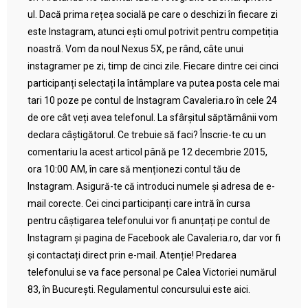
ul. Dacă prima rețea socială pe care o deschizi în fiecare zi
este Instagram, atunci ești omul potrivit pentru competiția
noastră. Vom da noul Nexus 5X, pe rând, câte unui
instagramer pe zi, timp de cinci zile. Fiecare dintre cei cinci
participanți selectați la întâmplare va putea posta cele mai
tari 10 poze pe contul de Instagram Cavaleria.ro în cele 24
de ore cât veți avea telefonul. La sfârșitul săptămânii vom
declara câștigătorul. Ce trebuie să faci? Înscrie-te cu un
comentariu la acest articol până pe 12 decembrie 2015,
ora 10:00 AM, în care să menționezi contul tău de
Instagram. Asigură-te că introduci numele și adresa de e-
mail corecte. Cei cinci participanți care intră în cursa
pentru câștigarea telefonului vor fi anunțați pe contul de
Instagram și pagina de Facebook ale Cavaleria.ro, dar vor fi
și contactați direct prin e-mail. Atenție! Predarea
telefonului se va face personal pe Calea Victoriei numărul
83, în București. Regulamentul concursului este aici.