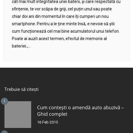
cât mai mult integritatea unei baterii, și care respectată cu
sfințenie, te vor scăpa de griji, cel puțin unul sau poate
chiar doi ani din momentul în care îți cumperi un nou
smartphone. Pentru a le ține minte însă, e nevoie să știi
cum funcționează cel mai bine acumulatorul unui telefon.
Poate ai auzit acest termen, efectul de memorie al
bateriei.,...
Trebuie să citești
1
Cum contești o amendă auto abuzivă –
Ghid complet
16 Feb 2015