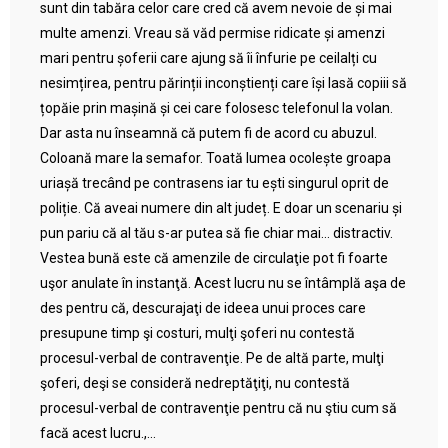
sunt din tabăra celor care cred că avem nevoie de și mai
multe amenzi. Vreau să văd permise ridicate și amenzi
mari pentru șoferii care ajung să îi înfurie pe ceilalți cu
nesimțirea, pentru părinții inconștienți care își lasă copiii să
țopăie prin mașină și cei care folosesc telefonul la volan.
Dar asta nu înseamnă că putem fi de acord cu abuzul.
Coloană mare la semafor. Toată lumea ocolește groapa
uriașă trecând pe contrasens iar tu ești singurul oprit de
poliție. Că aveai numere din alt județ. E doar un scenariu și
pun pariu că al tău s-ar putea să fie chiar mai… distractiv.
Vestea bună este că amenzile de circulaţie pot fi foarte
uşor anulate în instanţă. Acest lucru nu se întâmplă aşa de
des pentru că, descurajaţi de ideea unui proces care
presupune timp şi costuri, mulţi şoferi nu contestă
procesul-verbal de contravenţie. Pe de altă parte, mulţi
şoferi, deşi se consideră nedreptăţiţi, nu contestă
procesul-verbal de contravenţie pentru că nu ştiu cum să
facă acest lucru.,...