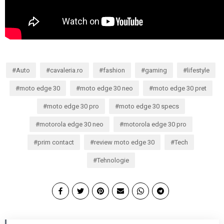
Auto
cavaleria.ro
fashion
gaming
lifestyle
moto edge 30
moto edge 30 neo
moto edge 30 pret
moto edge 30 pro
moto edge 30 specs
motorola edge 30 neo
motorola edge 30 pro
prim contact
review moto edge 30
Tech
Tehnologie