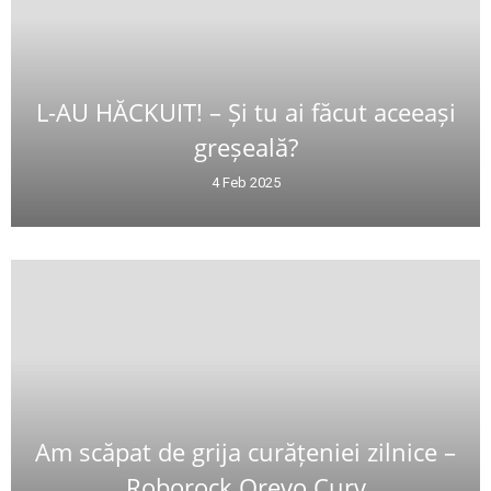
L-AU HĂCKUIT! – Și tu ai făcut aceeași
greșeală?
4 Feb 2025
Am scăpat de grija curățeniei zilnice –
Roborock Qrevo Curv