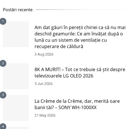
Postări recente
1
Am dat găuri în pereții chiriei ca să nu mai
deschid geamurile: Ce am învățat după o
lună cu un sistem de ventilație cu
recuperare de căldură
3 Aug 2026
2
8K A MURIT! – Tot ce trebuie să știi despre
televizoarele LG OLED 2026
5 Jun 2026
3
La Crème de la Crème, dar, merită oare
banii tăi? – SONY WH-1000XX
21 May 2026
4