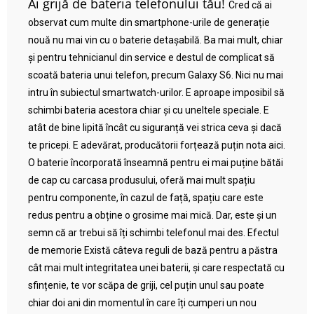
Ai grijă de bateria telefonului tău!
Cred că ai
observat cum multe din smartphone-urile de generație
nouă nu mai vin cu o baterie detașabilă. Ba mai mult, chiar
și pentru tehnicianul din service e destul de complicat să
scoată bateria unui telefon, precum Galaxy S6. Nici nu mai
intru în subiectul smartwatch-urilor. E aproape imposibil să
schimbi bateria acestora chiar și cu uneltele speciale. E
atât de bine lipită încât cu siguranță vei strica ceva și dacă
te pricepi. E adevărat, producătorii forțează puțin nota aici.
O baterie încorporată înseamnă pentru ei mai puține bătăi
de cap cu carcasa produsului, oferă mai mult spațiu
pentru componente, în cazul de față, spațiu care este
redus pentru a obține o grosime mai mică. Dar, este și un
semn că ar trebui să îți schimbi telefonul mai des. Efectul
de memorie Există câteva reguli de bază pentru a păstra
cât mai mult integritatea unei baterii, și care respectată cu
sfințenie, te vor scăpa de griji, cel puțin unul sau poate
chiar doi ani din momentul în care îți cumperi un nou