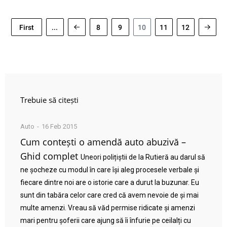
First
...
8
9
10
11
12
Trebuie să citești
Auto
16 Feb 2015
Cum contești o amendă auto abuzivă –
Ghid complet
Uneori polițiștii de la Rutieră au darul să
ne șocheze cu modul în care își aleg procesele verbale și
fiecare dintre noi are o istorie care a durut la buzunar. Eu
sunt din tabăra celor care cred că avem nevoie de și mai
multe amenzi. Vreau să văd permise ridicate și amenzi
mari pentru șoferii care ajung să îi înfurie pe ceilalți cu