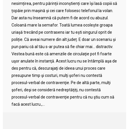
nesimțirea, pentru părinții inconștienți care își lasă copiii să
țopăie prin mașină și cei care folosesc telefonul la volan.
Dar asta nu înseamnă că putem fi de acord cu abuzul.
Coloană mare la semafor. Toată lumea ocolește groapa
uriașă trecând pe contrasens iar tu ești singurul oprit de
poliție. Că aveai numere din alt județ. E doar un scenariu și
pun pariu că al tău s-ar putea să fie chiar mai… distractiv.
Vestea bună este că amenzile de circulaţie pot fi foarte
uşor anulate în instanţă. Acest lucru nu se întâmplă aşa de
des pentru că, descurajaţi de ideea unui proces care
presupune timp şi costuri, mulţi şoferi nu contestă
procesul-verbal de contravenţie. Pe de altă parte, mulţi
şoferi, deşi se consideră nedreptăţiţi, nu contestă
procesul-verbal de contravenţie pentru că nu ştiu cum să
facă acest lucru.,...