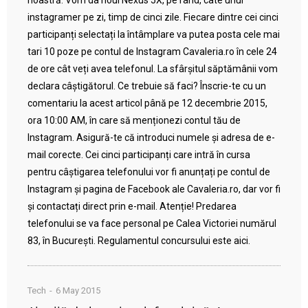
noastră. Vom da noul Nexus 5X, pe rând, câte unui
instagramer pe zi, timp de cinci zile. Fiecare dintre cei cinci
participanți selectați la întâmplare va putea posta cele mai
tari 10 poze pe contul de Instagram Cavaleria.ro în cele 24
de ore cât veți avea telefonul. La sfârșitul săptămânii vom
declara câștigătorul. Ce trebuie să faci? Înscrie-te cu un
comentariu la acest articol până pe 12 decembrie 2015,
ora 10:00 AM, în care să menționezi contul tău de
Instagram. Asigură-te că introduci numele și adresa de e-
mail corecte. Cei cinci participanți care intră în cursa
pentru câștigarea telefonului vor fi anunțați pe contul de
Instagram și pagina de Facebook ale Cavaleria.ro, dar vor fi
și contactați direct prin e-mail. Atenție! Predarea
telefonului se va face personal pe Calea Victoriei numărul
83, în București. Regulamentul concursului este aici.
Tech
6 May 2015