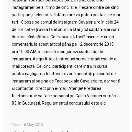
noastră. Vom da noul Nexus 5X, pe rând, câte unui
instagramer pe zi, timp de cinci zile. Fiecare dintre cei cinci
participanți selectați la întâmplare va putea posta cele mai
tari 10 poze pe contul de Instagram Cavaleria.ro în cele 24
de ore cât veți avea telefonul. La sfârșitul săptămânii vom
declara câștigătorul. Ce trebuie să faci? Înscrie-te cu un
comentariu la acest articol până pe 12 decembrie 2015,
ora 10:00 AM, în care să menționezi contul tău de
Instagram. Asigură-te că introduci numele și adresa de e-
mail corecte. Cei cinci participanți care intră în cursa
pentru câștigarea telefonului vor fi anunțați pe contul de
Instagram și pagina de Facebook ale Cavaleria.ro, dar vor fi
și contactați direct prin e-mail. Atenție! Predarea
telefonului se va face personal pe Calea Victoriei numărul
83, în București. Regulamentul concursului este aici.
Tech
6 May 2015