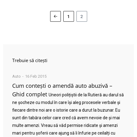
1
2
Trebuie să citești
Auto
16 Feb 2015
Cum contești o amendă auto abuzivă –
Ghid complet
Uneori polițiștii de la Rutieră au darul să
ne șocheze cu modul în care își aleg procesele verbale și
fiecare dintre noi are o istorie care a durut la buzunar. Eu
sunt din tabăra celor care cred că avem nevoie de și mai
multe amenzi. Vreau să văd permise ridicate și amenzi
mari pentru șoferii care ajung să îi înfurie pe ceilalți cu