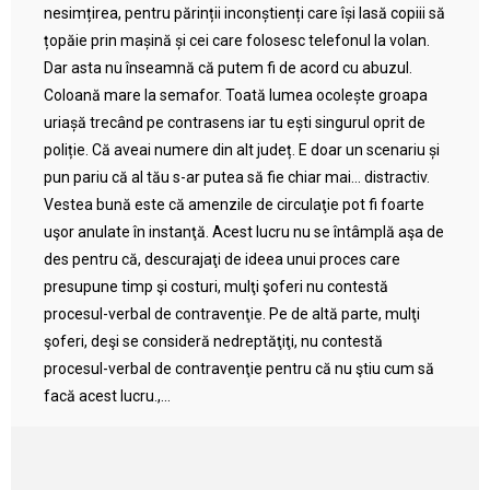
nesimțirea, pentru părinții inconștienți care își lasă copiii să
țopăie prin mașină și cei care folosesc telefonul la volan.
Dar asta nu înseamnă că putem fi de acord cu abuzul.
Coloană mare la semafor. Toată lumea ocolește groapa
uriașă trecând pe contrasens iar tu ești singurul oprit de
poliție. Că aveai numere din alt județ. E doar un scenariu și
pun pariu că al tău s-ar putea să fie chiar mai… distractiv.
Vestea bună este că amenzile de circulaţie pot fi foarte
uşor anulate în instanţă. Acest lucru nu se întâmplă aşa de
des pentru că, descurajaţi de ideea unui proces care
presupune timp şi costuri, mulţi şoferi nu contestă
procesul-verbal de contravenţie. Pe de altă parte, mulţi
şoferi, deşi se consideră nedreptăţiţi, nu contestă
procesul-verbal de contravenţie pentru că nu ştiu cum să
facă acest lucru.,...