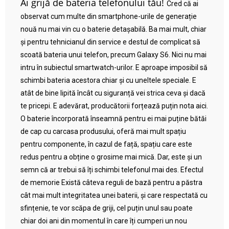
Ai grijă de bateria telefonului tău!
Cred că ai
observat cum multe din smartphone-urile de generație
nouă nu mai vin cu o baterie detașabilă. Ba mai mult, chiar
și pentru tehnicianul din service e destul de complicat să
scoată bateria unui telefon, precum Galaxy S6. Nici nu mai
intru în subiectul smartwatch-urilor. E aproape imposibil să
schimbi bateria acestora chiar și cu uneltele speciale. E
atât de bine lipită încât cu siguranță vei strica ceva și dacă
te pricepi. E adevărat, producătorii forțează puțin nota aici.
O baterie încorporată înseamnă pentru ei mai puține bătăi
de cap cu carcasa produsului, oferă mai mult spațiu
pentru componente, în cazul de față, spațiu care este
redus pentru a obține o grosime mai mică. Dar, este și un
semn că ar trebui să îți schimbi telefonul mai des. Efectul
de memorie Există câteva reguli de bază pentru a păstra
cât mai mult integritatea unei baterii, și care respectată cu
sfințenie, te vor scăpa de griji, cel puțin unul sau poate
chiar doi ani din momentul în care îți cumperi un nou