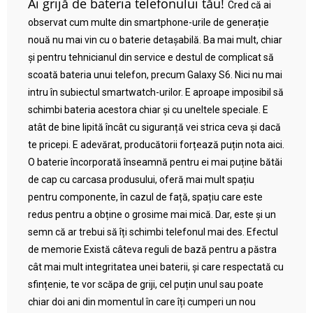
Ai grijă de bateria telefonului tău!
Cred că ai
observat cum multe din smartphone-urile de generație
nouă nu mai vin cu o baterie detașabilă. Ba mai mult, chiar
și pentru tehnicianul din service e destul de complicat să
scoată bateria unui telefon, precum Galaxy S6. Nici nu mai
intru în subiectul smartwatch-urilor. E aproape imposibil să
schimbi bateria acestora chiar și cu uneltele speciale. E
atât de bine lipită încât cu siguranță vei strica ceva și dacă
te pricepi. E adevărat, producătorii forțează puțin nota aici.
O baterie încorporată înseamnă pentru ei mai puține bătăi
de cap cu carcasa produsului, oferă mai mult spațiu
pentru componente, în cazul de față, spațiu care este
redus pentru a obține o grosime mai mică. Dar, este și un
semn că ar trebui să îți schimbi telefonul mai des. Efectul
de memorie Există câteva reguli de bază pentru a păstra
cât mai mult integritatea unei baterii, și care respectată cu
sfințenie, te vor scăpa de griji, cel puțin unul sau poate
chiar doi ani din momentul în care îți cumperi un nou