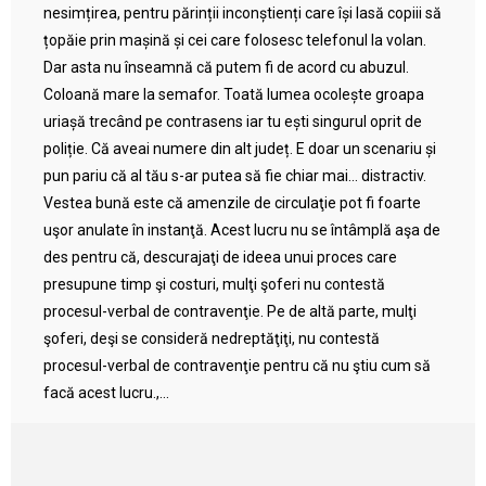
nesimțirea, pentru părinții inconștienți care își lasă copiii să
țopăie prin mașină și cei care folosesc telefonul la volan.
Dar asta nu înseamnă că putem fi de acord cu abuzul.
Coloană mare la semafor. Toată lumea ocolește groapa
uriașă trecând pe contrasens iar tu ești singurul oprit de
poliție. Că aveai numere din alt județ. E doar un scenariu și
pun pariu că al tău s-ar putea să fie chiar mai… distractiv.
Vestea bună este că amenzile de circulaţie pot fi foarte
uşor anulate în instanţă. Acest lucru nu se întâmplă aşa de
des pentru că, descurajaţi de ideea unui proces care
presupune timp şi costuri, mulţi şoferi nu contestă
procesul-verbal de contravenţie. Pe de altă parte, mulţi
şoferi, deşi se consideră nedreptăţiţi, nu contestă
procesul-verbal de contravenţie pentru că nu ştiu cum să
facă acest lucru.,...