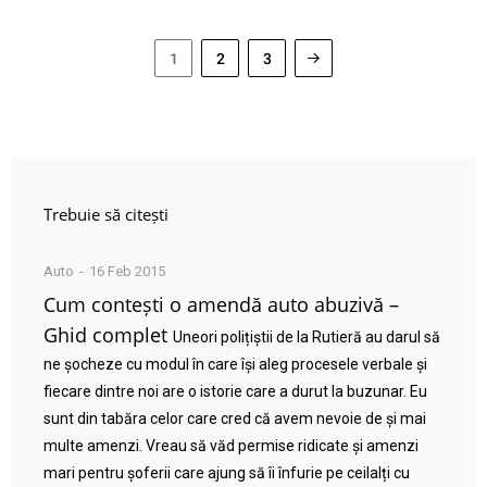
1
2
3
Trebuie să citești
Auto
16 Feb 2015
Cum contești o amendă auto abuzivă –
Ghid complet
Uneori polițiștii de la Rutieră au darul să
ne șocheze cu modul în care își aleg procesele verbale și
fiecare dintre noi are o istorie care a durut la buzunar. Eu
sunt din tabăra celor care cred că avem nevoie de și mai
multe amenzi. Vreau să văd permise ridicate și amenzi
mari pentru șoferii care ajung să îi înfurie pe ceilalți cu