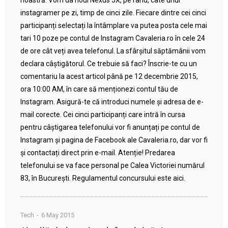
noastră. Vom da noul Nexus 5X, pe rând, câte unui
instagramer pe zi, timp de cinci zile. Fiecare dintre cei cinci
participanți selectați la întâmplare va putea posta cele mai
tari 10 poze pe contul de Instagram Cavaleria.ro în cele 24
de ore cât veți avea telefonul. La sfârșitul săptămânii vom
declara câștigătorul. Ce trebuie să faci? Înscrie-te cu un
comentariu la acest articol până pe 12 decembrie 2015,
ora 10:00 AM, în care să menționezi contul tău de
Instagram. Asigură-te că introduci numele și adresa de e-
mail corecte. Cei cinci participanți care intră în cursa
pentru câștigarea telefonului vor fi anunțați pe contul de
Instagram și pagina de Facebook ale Cavaleria.ro, dar vor fi
și contactați direct prin e-mail. Atenție! Predarea
telefonului se va face personal pe Calea Victoriei numărul
83, în București. Regulamentul concursului este aici.
Tech
6 May 2015