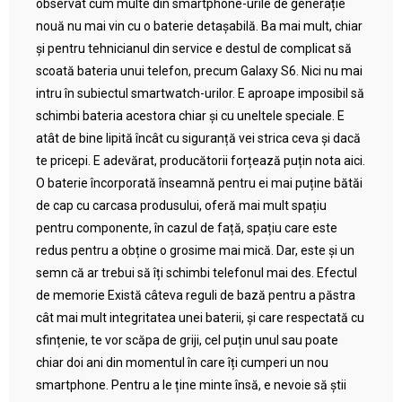
observat cum multe din smartphone-urile de generație
nouă nu mai vin cu o baterie detașabilă. Ba mai mult, chiar
și pentru tehnicianul din service e destul de complicat să
scoată bateria unui telefon, precum Galaxy S6. Nici nu mai
intru în subiectul smartwatch-urilor. E aproape imposibil să
schimbi bateria acestora chiar și cu uneltele speciale. E
atât de bine lipită încât cu siguranță vei strica ceva și dacă
te pricepi. E adevărat, producătorii forțează puțin nota aici.
O baterie încorporată înseamnă pentru ei mai puține bătăi
de cap cu carcasa produsului, oferă mai mult spațiu
pentru componente, în cazul de față, spațiu care este
redus pentru a obține o grosime mai mică. Dar, este și un
semn că ar trebui să îți schimbi telefonul mai des. Efectul
de memorie Există câteva reguli de bază pentru a păstra
cât mai mult integritatea unei baterii, și care respectată cu
sfințenie, te vor scăpa de griji, cel puțin unul sau poate
chiar doi ani din momentul în care îți cumperi un nou
smartphone. Pentru a le ține minte însă, e nevoie să știi