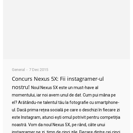
General
7 Dec 2015
Concurs Nexus 5X: Fii instagramer-ul
nostru!
Noul Nexus 5X este un must-have al
momentului, iar noi avem unul de dat. Cum pui mâna pe
el? Arătându-ne talentul tău la fotografie cu smartphone-
ul. Dacă prima rețea socială pe care o deschizi în fiecare zi
este Instagram, atunci ești omul potrivit pentru competiția
noastră. Vom da noul Nexus 5X, pe rând, câte unui
instagramer pe zi, timp de cinci zile. Fiecare dintre cei cinci