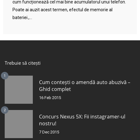
cum funcționează cel mai bine acumulatorul unui telefon.
Poate ai auzit acest termen, efectul de memorie al
bateriei.,...
Trebuie să citești
1
Cum contești o amendă auto abuzivă –
Ghid complet
16 Feb 2015
2
Concurs Nexus 5X: Fii instagramer-ul
nostru!
7 Dec 2015