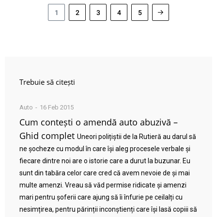
1
2
3
4
5
Trebuie să citești
Auto
16 Feb 2015
Cum contești o amendă auto abuzivă –
Ghid complet
Uneori polițiștii de la Rutieră au darul să
ne șocheze cu modul în care își aleg procesele verbale și
fiecare dintre noi are o istorie care a durut la buzunar. Eu
sunt din tabăra celor care cred că avem nevoie de și mai
multe amenzi. Vreau să văd permise ridicate și amenzi
mari pentru șoferii care ajung să îi înfurie pe ceilalți cu
nesimțirea, pentru părinții inconștienți care își lasă copiii să