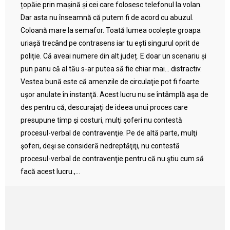
țopăie prin mașină și cei care folosesc telefonul la volan.
Dar asta nu înseamnă că putem fi de acord cu abuzul.
Coloană mare la semafor. Toată lumea ocolește groapa
uriașă trecând pe contrasens iar tu ești singurul oprit de
poliție. Că aveai numere din alt județ. E doar un scenariu și
pun pariu că al tău s-ar putea să fie chiar mai… distractiv.
Vestea bună este că amenzile de circulaţie pot fi foarte
uşor anulate în instanţă. Acest lucru nu se întâmplă aşa de
des pentru că, descurajaţi de ideea unui proces care
presupune timp şi costuri, mulţi şoferi nu contestă
procesul-verbal de contravenţie. Pe de altă parte, mulţi
şoferi, deşi se consideră nedreptăţiţi, nu contestă
procesul-verbal de contravenţie pentru că nu ştiu cum să
facă acest lucru.,...