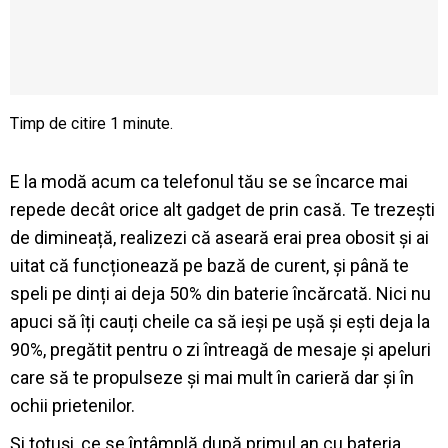
E la modă acum ca telefonul tău se se încarce mai
repede decât orice alt gadget de prin casă. Te trezești
de dimineață, realizezi că aseară erai prea obosit și ai
uitat că funcționează pe bază de curent, și până te
speli pe dinți ai deja 50% din baterie încărcată. Nici nu
apuci să îți cauți cheile ca să ieși pe ușă și ești deja la
90%, pregătit pentru o zi întreagă de mesaje și apeluri
care să te propulseze și mai mult în carieră dar și în
ochii prietenilor.
Și totuși, ce se întâmplă după primul an cu bateria