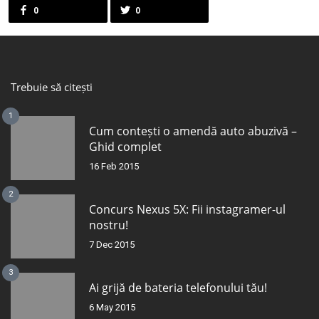
0
0
Trebuie să citești
1
Cum contești o amendă auto abuzivă –
Ghid complet
16 Feb 2015
2
Concurs Nexus 5X: Fii instagramer-ul
nostru!
7 Dec 2015
3
Ai grijă de bateria telefonului tău!
6 May 2015