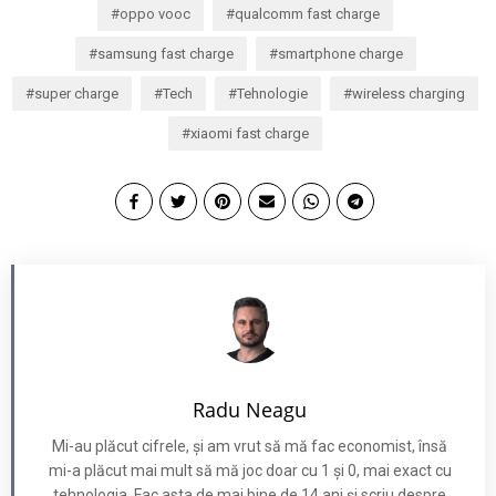
oppo vooc
qualcomm fast charge
samsung fast charge
smartphone charge
super charge
Tech
Tehnologie
wireless charging
xiaomi fast charge
Radu Neagu
Mi-au plăcut cifrele, și am vrut să mă fac economist, însă
mi-a plăcut mai mult să mă joc doar cu 1 și 0, mai exact cu
tehnologia. Fac asta de mai bine de 14 ani și scriu despre