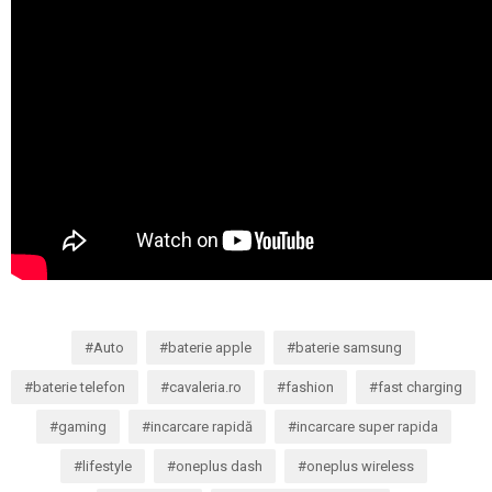
Auto
baterie apple
baterie samsung
baterie telefon
cavaleria.ro
fashion
fast charging
gaming
incarcare rapidă
incarcare super rapida
lifestyle
oneplus dash
oneplus wireless