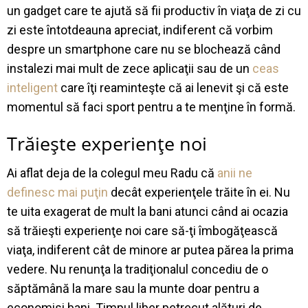
un gadget care te ajută să fii productiv în viaţa de zi cu
zi este întotdeauna apreciat, indiferent că vorbim
despre un smartphone care nu se blochează când
instalezi mai mult de zece aplicaţii sau de un
ceas
inteligent
care îţi reaminteşte că ai lenevit şi că este
momentul să faci sport pentru a te menţine în formă.
Trăieşte experienţe noi
Ai aflat deja de la colegul meu Radu că
anii ne
definesc mai puţin
decât experienţele trăite în ei. Nu
te uita exagerat de mult la bani atunci când ai ocazia
să trăieşti experienţe noi care să-ţi îmbogăţească
viaţa, indiferent cât de minore ar putea părea la prima
vedere. Nu renunţa la tradiţionalul concediu de o
săptămână la mare sau la munte doar pentru a
economisi bani. Timpul liber petrecut alături de