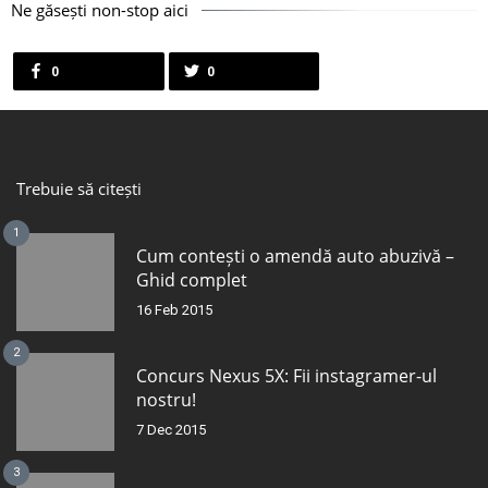
Ne găsești non-stop aici
0
0
Trebuie să citești
1
Cum contești o amendă auto abuzivă –
Ghid complet
16 Feb 2015
2
Concurs Nexus 5X: Fii instagramer-ul
nostru!
7 Dec 2015
3