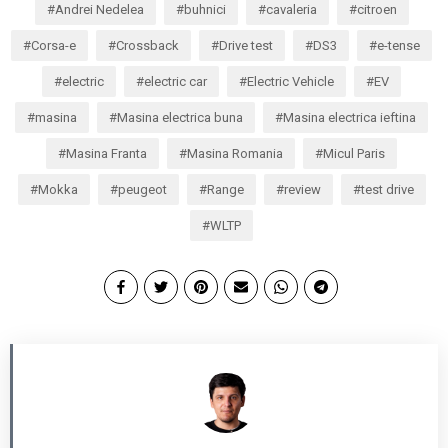
Andrei Nedelea
buhnici
cavaleria
citroen
Corsa-e
Crossback
Drive test
DS3
e-tense
electric
electric car
Electric Vehicle
EV
masina
Masina electrica buna
Masina electrica ieftina
Masina Franta
Masina Romania
Micul Paris
Mokka
peugeot
Range
review
test drive
WLTP