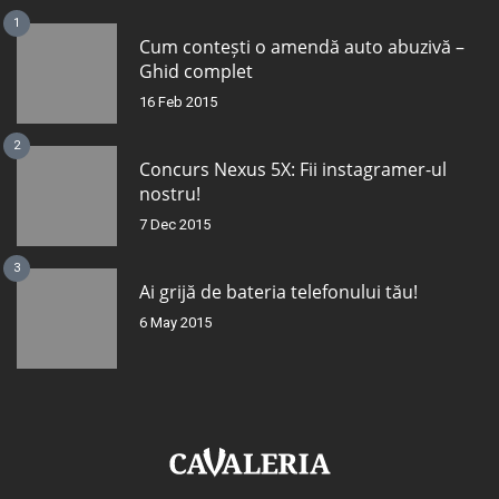
1
Cum contești o amendă auto abuzivă –
Ghid complet
16 Feb 2015
2
Concurs Nexus 5X: Fii instagramer-ul
nostru!
7 Dec 2015
3
Ai grijă de bateria telefonului tău!
6 May 2015