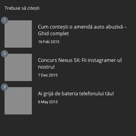
Trebuie să citești
1
Cum contești o amendă auto abuzivă –
Ghid complet
16 Feb 2015
2
Concurs Nexus 5X: Fii instagramer-ul
nostru!
7 Dec 2015
3
Ai grijă de bateria telefonului tău!
6 May 2015