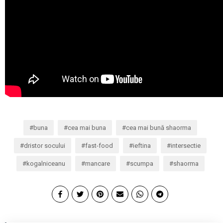
buna
cea mai buna
cea mai bună shaorma
dristor socului
fast-food
ieftina
intersectie
kogalniceanu
mancare
scumpa
shaorma