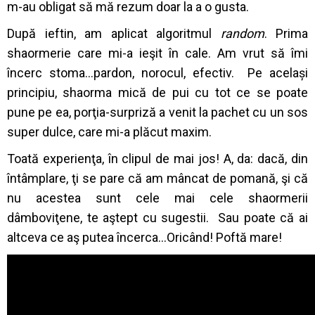
m-au obligat să mă rezum doar la a o gusta.
După ieftin, am aplicat algoritmul
random
. Prima
shaormerie care mi-a ieşit în cale. Am vrut să îmi
încerc stoma…pardon, norocul, efectiv. Pe același
principiu, shaorma mică de pui cu tot ce se poate
pune pe ea, porţia-surpriză a venit la pachet cu un sos
super dulce, care mi-a plăcut maxim.
Toată experienţa, în clipul de mai jos! A, da: dacă, din
întâmplare, ţi se pare că am mâncat de pomană, şi că
nu acestea sunt cele mai cele shaormerii
dâmboviţene, te aştept cu sugestii. Sau poate că ai
altceva ce aş putea încerca…Oricând! Poftă mare!