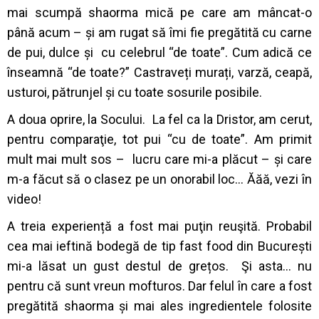
mai scumpă shaorma mică pe care am mâncat-o
până acum – și am rugat să îmi fie pregătită cu carne
de pui, dulce și cu celebrul “de toate”. Cum adică ce
înseamnă “de toate?” Castraveți murați, varză, ceapă,
usturoi, pătrunjel și cu toate sosurile posibile.
A doua oprire, la Socului. La fel ca la Dristor, am cerut,
pentru comparaţie, tot pui “cu de toate”. Am primit
mult mai mult sos – lucru care mi-a plăcut – și care
m-a făcut să o clasez pe un onorabil loc… Ăăă, vezi în
video!
A treia experiență a fost mai puţin reuşită. Probabil
cea mai ieftină bodegă de tip fast food din București
mi-a lăsat un gust destul de grețos. Şi asta… nu
pentru că sunt vreun mofturos. Dar felul în care a fost
pregătită shaorma și mai ales ingredientele folosite