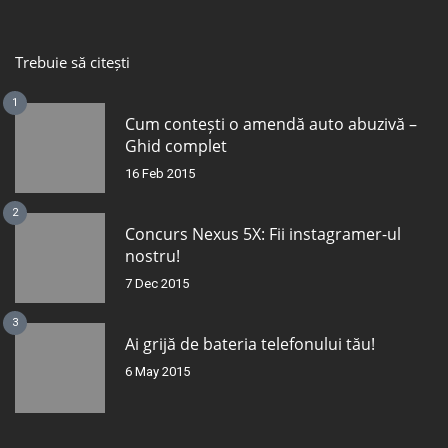
Trebuie să citești
1
Cum contești o amendă auto abuzivă –
Ghid complet
16 Feb 2015
2
Concurs Nexus 5X: Fii instagramer-ul
nostru!
7 Dec 2015
3
Ai grijă de bateria telefonului tău!
6 May 2015