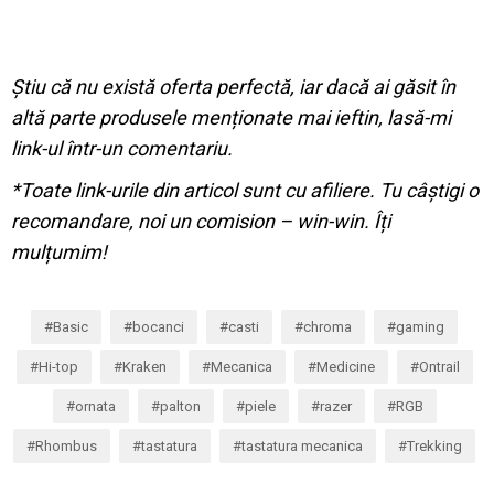
Știu că nu există oferta perfectă, iar dacă ai găsit în
altă parte produsele menționate mai ieftin, lasă-mi
link-ul într-un comentariu.
*Toate link-urile din articol sunt cu afiliere. Tu câștigi o
recomandare, noi un comision – win-win. Îți
mulțumim!
Basic
bocanci
casti
chroma
gaming
Hi-top
Kraken
Mecanica
Medicine
Ontrail
ornata
palton
piele
razer
RGB
Rhombus
tastatura
tastatura mecanica
Trekking