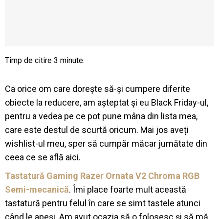
Ca orice om care dorește să-și cumpere diferite
obiecte la reducere, am așteptat și eu Black Friday-ul,
pentru a vedea pe ce pot pune mâna din lista mea,
care este destul de scurtă oricum. Mai jos aveți
wishlist-ul meu, sper să cumpăr măcar jumătate din
ceea ce se află aici.
Tastatură Gaming Razer Ornata V2 Chroma RGB
Semi-mecanică
. Îmi place foarte mult această
tastatură pentru felul în care se simt tastele atunci
când le apeși. Am avut ocazia să o folosesc și să mă