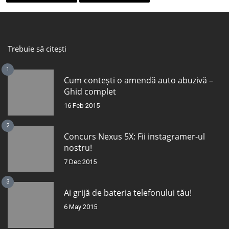
Trebuie să citești
1
Cum contești o amendă auto abuzivă –
Ghid complet
16 Feb 2015
2
Concurs Nexus 5X: Fii instagramer-ul
nostru!
7 Dec 2015
3
Ai grijă de bateria telefonului tău!
6 May 2015