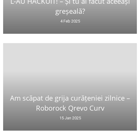
L-AU HĂCKUIT! – Și tu ai făcut aceeași
greșeală?
4 Feb 2025
Am scăpat de grija curățeniei zilnice –
Roborock Qrevo Curv
15 Jan 2025