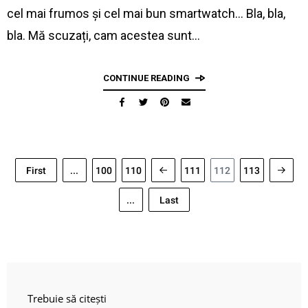
cel mai frumos și cel mai bun smartwatch… Bla, bla,
bla. Mă scuzați, cam acestea sunt…
CONTINUE READING
First
...
100
110
111
112
113
...
Last
Trebuie să citești