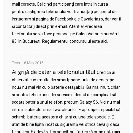
mail corecte. Cei cinci participanți care intră în cursa
pentru câștigarea telefonului vor fi anunțați pe contul de
Instagram și pagina de Facebook ale Cavaleria.ro, dar vor fi
și contactați direct prin e-mail. Atenție! Predarea
telefonului se va face personal pe Calea Victoriei numărul
83, în București. Regulamentul concursului este aici.
Tech
6 May 2015
Ai grijă de bateria telefonului tău!
Cred că ai
observat cum multe din smartphone-urile de generație
nouă nu mai vin cu o baterie detașabilă. Ba mai mult, chiar
și pentru tehnicianul din service e destul de complicat să
scoată bateria unui telefon, precum Galaxy S6. Nici nu mai
intru în subiectul smartwatch-urilor. E aproape imposibil să
schimbi bateria acestora chiar și cu uneltele speciale. E
atât de bine lipită încât cu siguranță vei strica ceva și dacă
te pricepi. E adevărat, producătorii forțează puțin nota aici.