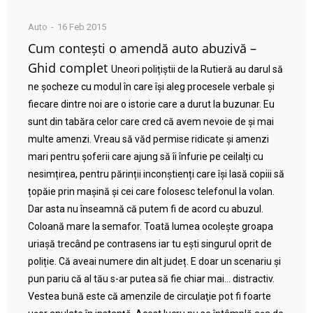
Auto
16 Feb 2015
Cum contești o amendă auto abuzivă –
Ghid complet
Uneori polițiștii de la Rutieră au darul să
ne șocheze cu modul în care își aleg procesele verbale și
fiecare dintre noi are o istorie care a durut la buzunar. Eu
sunt din tabăra celor care cred că avem nevoie de și mai
multe amenzi. Vreau să văd permise ridicate și amenzi
mari pentru șoferii care ajung să îi înfurie pe ceilalți cu
nesimțirea, pentru părinții inconștienți care își lasă copiii să
țopăie prin mașină și cei care folosesc telefonul la volan.
Dar asta nu înseamnă că putem fi de acord cu abuzul.
Coloană mare la semafor. Toată lumea ocolește groapa
uriașă trecând pe contrasens iar tu ești singurul oprit de
poliție. Că aveai numere din alt județ. E doar un scenariu și
pun pariu că al tău s-ar putea să fie chiar mai… distractiv.
Vestea bună este că amenzile de circulaţie pot fi foarte