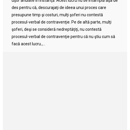
uşor anulate în instanţă. Acest lucru nu se întâmplă aşa de
des pentru că, descurajaţi de ideea unui proces care
presupune timp şi costuri, mulţi şoferi nu contestă
procesul-verbal de contravenţie. Pe de altă parte, mulţi
şoferi, deşi se consideră nedreptăţiţi, nu contestă
procesul-verbal de contravenţie pentru că nu ştiu cum să
facă acest lucru.,...