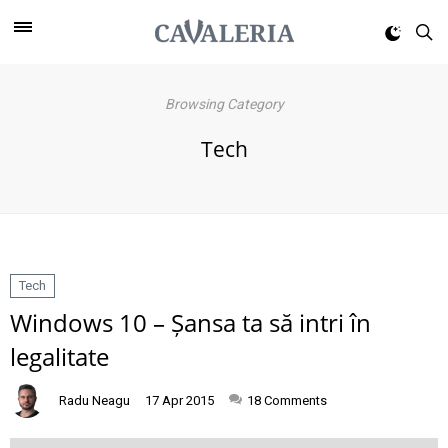
Browsing Category
Tech
Tech
Windows 10 – Șansa ta să intri în
legalitate
Radu Neagu
17 Apr 2015
18
Comments