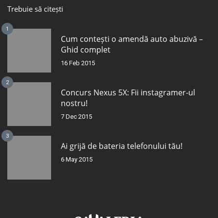
Trebuie să citești
1
Cum contești o amendă auto abuzivă –
Ghid complet
16 Feb 2015
2
Concurs Nexus 5X: Fii instagramer-ul
nostru!
7 Dec 2015
3
Ai grijă de bateria telefonului tău!
6 May 2015