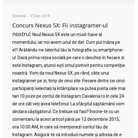
General
7 Dec 2015
Concurs Nexus 5X: Fii instagramer-ul
nostru!
Noul Nexus 5X este un must-have al
momentului, iar noi avem unul de dat. Cum pui mâna pe
el? Arătându-ne talentul tău la fotografie cu smartphone-
ul. Dacă prima rețea socială pe care o deschizi în fiecare zi
este Instagram, atunci ești omul potrivit pentru competiția
noastră. Vom da noul Nexus 5X, pe rând, câte unui
instagramer pe zi, timp de cinci zile. Fiecare dintre cei cinci
participanți selectați la întâmplare va putea posta cele mai
tari 10 poze pe contul de Instagram Cavaleria.ro în cele 24
de ore cât veți avea telefonul. La sfârșitul săptămânii vom
declara câștigătorul. Ce trebuie să faci? Înscrie-te cu un
comentariu la acest articol până pe 12 decembrie 2015,
ora 10:00 AM, în care să menționezi contul tău de
Instagram. Asigură-te că introduci numele și adresa de e-