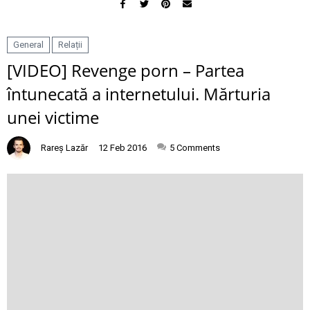
General
Relații
[VIDEO] Revenge porn – Partea
întunecată a internetului. Mărturia
unei victime
Rareș Lazăr
12 Feb 2016
5
Comments