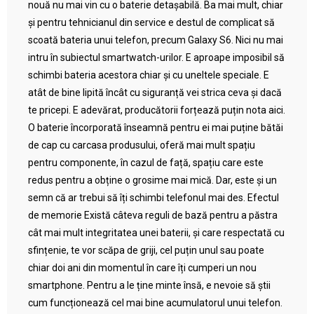
nouă nu mai vin cu o baterie detașabilă. Ba mai mult, chiar
și pentru tehnicianul din service e destul de complicat să
scoată bateria unui telefon, precum Galaxy S6. Nici nu mai
intru în subiectul smartwatch-urilor. E aproape imposibil să
schimbi bateria acestora chiar și cu uneltele speciale. E
atât de bine lipită încât cu siguranță vei strica ceva și dacă
te pricepi. E adevărat, producătorii forțează puțin nota aici.
O baterie încorporată înseamnă pentru ei mai puține bătăi
de cap cu carcasa produsului, oferă mai mult spațiu
pentru componente, în cazul de față, spațiu care este
redus pentru a obține o grosime mai mică. Dar, este și un
semn că ar trebui să îți schimbi telefonul mai des. Efectul
de memorie Există câteva reguli de bază pentru a păstra
cât mai mult integritatea unei baterii, și care respectată cu
sfințenie, te vor scăpa de griji, cel puțin unul sau poate
chiar doi ani din momentul în care îți cumperi un nou
smartphone. Pentru a le ține minte însă, e nevoie să știi
cum funcționează cel mai bine acumulatorul unui telefon.