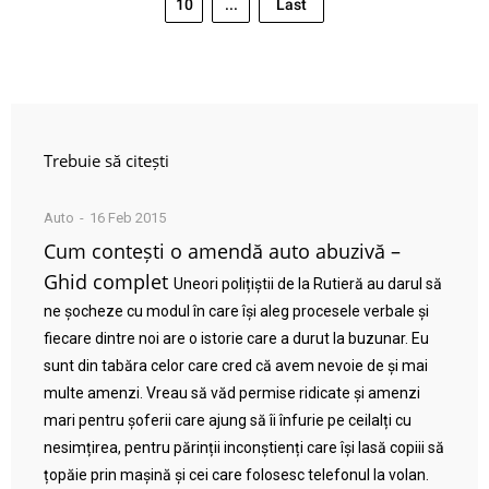
10
...
Last
Trebuie să citești
Auto
16 Feb 2015
Cum contești o amendă auto abuzivă –
Ghid complet
Uneori polițiștii de la Rutieră au darul să
ne șocheze cu modul în care își aleg procesele verbale și
fiecare dintre noi are o istorie care a durut la buzunar. Eu
sunt din tabăra celor care cred că avem nevoie de și mai
multe amenzi. Vreau să văd permise ridicate și amenzi
mari pentru șoferii care ajung să îi înfurie pe ceilalți cu
nesimțirea, pentru părinții inconștienți care își lasă copiii să
țopăie prin mașină și cei care folosesc telefonul la volan.