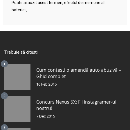
Poate ai auzit acest termen, efectul de memorie al
bateriei.,...
Trebuie să citești
1
Cum contești o amendă auto abuzivă –
Ghid complet
16 Feb 2015
2
Concurs Nexus 5X: Fii instagramer-ul
nostru!
7 Dec 2015
3