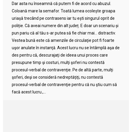
Dar asta nu înseamnă că putem fi de acord cu abuzul.
Coloană mare la semafor. Toată lumea ocolește groapa
uriașă trecând pe contrasens iar tu ești singurul oprit de
poliție. Că aveai numere din alt județ. E doar un scenariu și
pun pariu că al tău s-ar putea să fie chiar mai… distractiv.
Vestea bună este că amenzile de circulaţie pot fi foarte
uşor anulate în instanţă. Acest lucru nu se întâmplă aşa de
des pentru că, descurajaţi de ideea unui proces care
presupune timp şi costuri, mulţi şoferi nu contestă
procesul-verbal de contravenţie. Pe de altă parte, mulţi
şoferi, deşi se consideră nedreptăţiţi, nu contestă
procesul-verbal de contravenţie pentru că nu ştiu cum să
facă acest lucru.,...