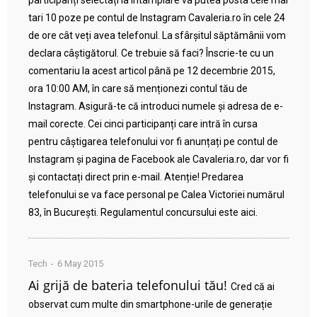
participanți selectați la întâmplare va putea posta cele mai
tari 10 poze pe contul de Instagram Cavaleria.ro în cele 24
de ore cât veți avea telefonul. La sfârșitul săptămânii vom
declara câștigătorul. Ce trebuie să faci? Înscrie-te cu un
comentariu la acest articol până pe 12 decembrie 2015,
ora 10:00 AM, în care să menționezi contul tău de
Instagram. Asigură-te că introduci numele și adresa de e-
mail corecte. Cei cinci participanți care intră în cursa
pentru câștigarea telefonului vor fi anunțați pe contul de
Instagram și pagina de Facebook ale Cavaleria.ro, dar vor fi
și contactați direct prin e-mail. Atenție! Predarea
telefonului se va face personal pe Calea Victoriei numărul
83, în București. Regulamentul concursului este aici.
Tech
6 May 2015
Ai grijă de bateria telefonului tău!
Cred că ai
observat cum multe din smartphone-urile de generație