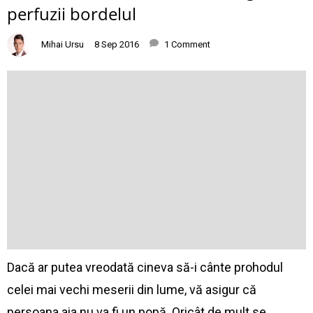
perfuzii bordelul
Mihai Ursu
8 Sep 2016
1 Comment
Dacă ar putea vreodată cineva să-i cânte prohodul
celei mai vechi meserii din lume, vă asigur că
persoana aia nu va fi un popă. Oricât de mult se