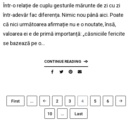
Într-o relație de cuplu gesturile mărunte de zi cu zi
într-adevăr fac diferența. Nimic nou până aici. Poate
că nici următoarea afirmație nu e o noutate, însă,
valoarea ei e de primă importanță: „căsniciile fericite
se bazează pe o…
CONTINUE READING
First
...
2
3
4
5
6
10
...
Last