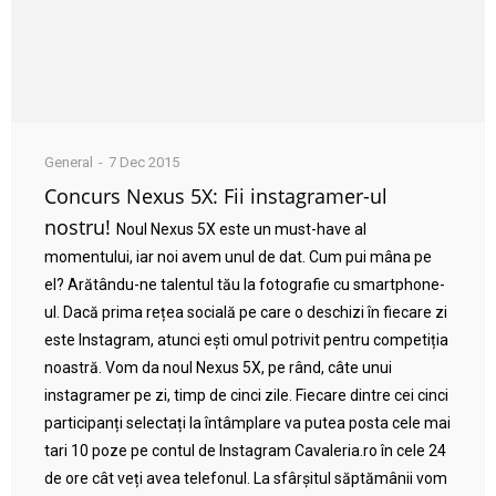
General
7 Dec 2015
Concurs Nexus 5X: Fii instagramer-ul
nostru!
Noul Nexus 5X este un must-have al
momentului, iar noi avem unul de dat. Cum pui mâna pe
el? Arătându-ne talentul tău la fotografie cu smartphone-
ul. Dacă prima rețea socială pe care o deschizi în fiecare zi
este Instagram, atunci ești omul potrivit pentru competiția
noastră. Vom da noul Nexus 5X, pe rând, câte unui
instagramer pe zi, timp de cinci zile. Fiecare dintre cei cinci
participanți selectați la întâmplare va putea posta cele mai
tari 10 poze pe contul de Instagram Cavaleria.ro în cele 24
de ore cât veți avea telefonul. La sfârșitul săptămânii vom