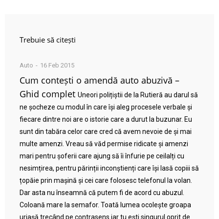
Trebuie să citești
Auto
16 Feb 2015
Cum contești o amendă auto abuzivă –
Ghid complet
Uneori polițiștii de la Rutieră au darul să
ne șocheze cu modul în care își aleg procesele verbale și
fiecare dintre noi are o istorie care a durut la buzunar. Eu
sunt din tabăra celor care cred că avem nevoie de și mai
multe amenzi. Vreau să văd permise ridicate și amenzi
mari pentru șoferii care ajung să îi înfurie pe ceilalți cu
nesimțirea, pentru părinții inconștienți care își lasă copiii să
țopăie prin mașină și cei care folosesc telefonul la volan.
Dar asta nu înseamnă că putem fi de acord cu abuzul.
Coloană mare la semafor. Toată lumea ocolește groapa
uriașă trecând pe contrasens iar tu ești singurul oprit de