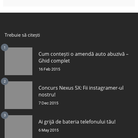
Trebuie să citești
1
Cum contești o amendă auto abuzivă –
Ghid complet
16 Feb 2015
2
Concurs Nexus 5X: Fii instagramer-ul
nostru!
7 Dec 2015
3
Ai grijă de bateria telefonului tău!
6 May 2015