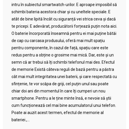
intru în subiectul smartwatch-urilor. E aproape imposibil să
schimbi bateria acestora chiar și cu uneltele speciale. E
atât de bine lipită încât cu siguranță vei strica ceva și dacă
te pricepi. E adevărat, producătorii forțează puțin nota aici.
O baterie încorporată înseamnă pentru ei mai puține bătăi
de cap cu carcasa produsului, oferă mai mult spațiu
pentru componente, în cazul de față, spațiu care este
redus pentru a obține o grosime mai mică. Dar, este și un
semn că ar trebui să îți schimbi telefonul mai des. Efectul
de memorie Există câteva reguli de bază pentru a păstra
cât mai mult integritatea unei baterii, și care respectată cu
sfințenie, te vor scăpa de griji, cel puțin unul sau poate
chiar doi ani din momentul în care îți cumperi un nou
smartphone. Pentru a le ține minte însă, e nevoie să știi
cum funcționează cel mai bine acumulatorul unui telefon.
Poate ai auzit acest termen, efectul de memorie al
bateriei.,...