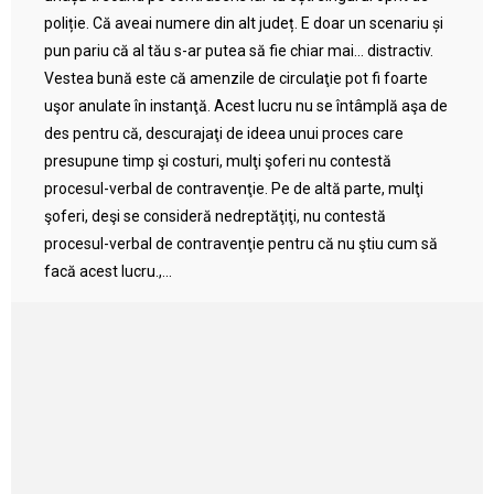
poliție. Că aveai numere din alt județ. E doar un scenariu și
pun pariu că al tău s-ar putea să fie chiar mai… distractiv.
Vestea bună este că amenzile de circulaţie pot fi foarte
uşor anulate în instanţă. Acest lucru nu se întâmplă aşa de
des pentru că, descurajaţi de ideea unui proces care
presupune timp şi costuri, mulţi şoferi nu contestă
procesul-verbal de contravenţie. Pe de altă parte, mulţi
şoferi, deşi se consideră nedreptăţiţi, nu contestă
procesul-verbal de contravenţie pentru că nu ştiu cum să
facă acest lucru.,...