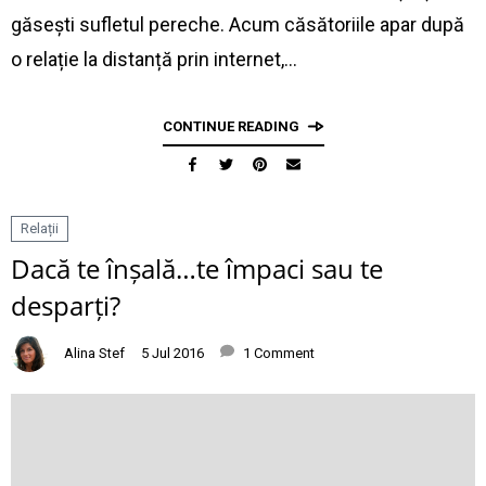
găsești sufletul pereche. Acum căsătoriile apar după
o relație la distanță prin in­ter­net,…
CONTINUE READING
Relații
Dacă te înșală…te împaci sau te
desparți?
Alina Stef
5 Jul 2016
1 Comment