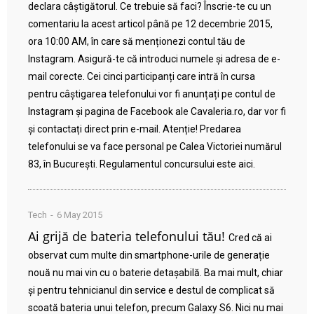
declara câștigătorul. Ce trebuie să faci? Înscrie-te cu un
comentariu la acest articol până pe 12 decembrie 2015,
ora 10:00 AM, în care să menționezi contul tău de
Instagram. Asigură-te că introduci numele și adresa de e-
mail corecte. Cei cinci participanți care intră în cursa
pentru câștigarea telefonului vor fi anunțați pe contul de
Instagram și pagina de Facebook ale Cavaleria.ro, dar vor fi
și contactați direct prin e-mail. Atenție! Predarea
telefonului se va face personal pe Calea Victoriei numărul
83, în București. Regulamentul concursului este aici.
Tech
6 May 2015
Ai grijă de bateria telefonului tău!
Cred că ai
observat cum multe din smartphone-urile de generație
nouă nu mai vin cu o baterie detașabilă. Ba mai mult, chiar
și pentru tehnicianul din service e destul de complicat să
scoată bateria unui telefon, precum Galaxy S6. Nici nu mai