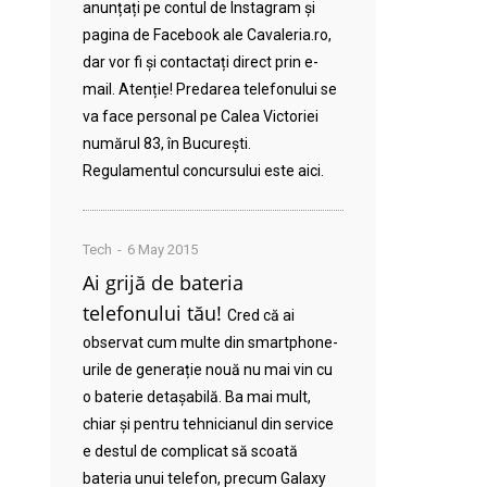
anunțați pe contul de Instagram și
pagina de Facebook ale Cavaleria.ro,
dar vor fi și contactați direct prin e-
mail. Atenție! Predarea telefonului se
va face personal pe Calea Victoriei
numărul 83, în București.
Regulamentul concursului este aici.
Tech
6 May 2015
Ai grijă de bateria
telefonului tău!
Cred că ai
observat cum multe din smartphone-
urile de generație nouă nu mai vin cu
o baterie detașabilă. Ba mai mult,
chiar și pentru tehnicianul din service
e destul de complicat să scoată
bateria unui telefon, precum Galaxy