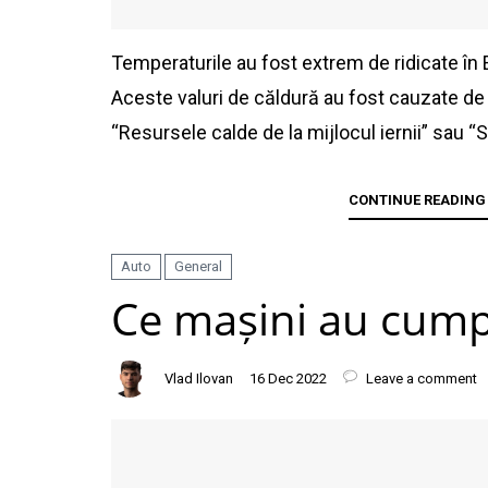
Temperaturile au fost extrem de ridicate în E
Aceste valuri de căldură au fost cauzate 
“Resursele calde de la mijlocul iernii” sau “
CONTINUE READING
Auto
General
Ce mașini au cump
Vlad Ilovan
16 Dec 2022
Leave a comment