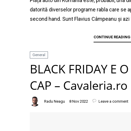
Piața auto din România este, probabil, una di
datorită diverselor programe rabla care se apl
second hand. Sunt Flavius Câmpeanu și azi
CONTINUE READING
General
BLACK FRIDAY E O
CAP – Cavaleria.ro
Radu Neagu
8 Nov 2022
Leave a comment