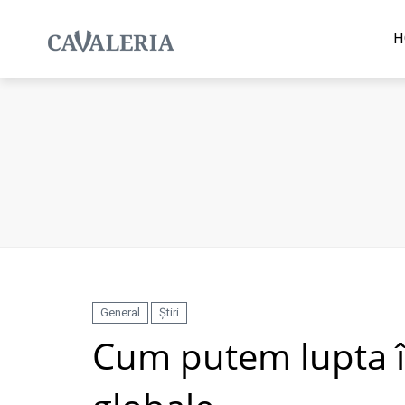
H
General
Știri
Cum putem lupta îm