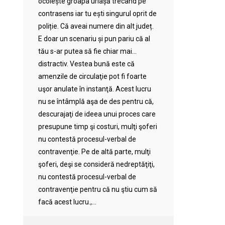
ocolește groapa uriașă trecând pe
contrasens iar tu ești singurul oprit de
poliție. Că aveai numere din alt județ.
E doar un scenariu și pun pariu că al
tău s-ar putea să fie chiar mai…
distractiv. Vestea bună este că
amenzile de circulaţie pot fi foarte
uşor anulate în instanţă. Acest lucru
nu se întâmplă aşa de des pentru că,
descurajaţi de ideea unui proces care
presupune timp şi costuri, mulţi şoferi
nu contestă procesul-verbal de
contravenţie. Pe de altă parte, mulţi
şoferi, deşi se consideră nedreptăţiţi,
nu contestă procesul-verbal de
contravenţie pentru că nu ştiu cum să
facă acest lucru.,...