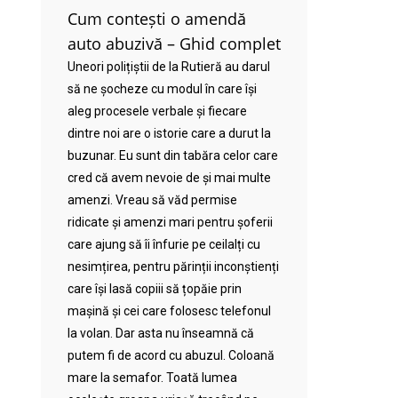
Cum contești o amendă
auto abuzivă – Ghid complet
Uneori polițiștii de la Rutieră au darul
să ne șocheze cu modul în care își
aleg procesele verbale și fiecare
dintre noi are o istorie care a durut la
buzunar. Eu sunt din tabăra celor care
cred că avem nevoie de și mai multe
amenzi. Vreau să văd permise
ridicate și amenzi mari pentru șoferii
care ajung să îi înfurie pe ceilalți cu
nesimțirea, pentru părinții inconștienți
care își lasă copiii să țopăie prin
mașină și cei care folosesc telefonul
la volan. Dar asta nu înseamnă că
putem fi de acord cu abuzul. Coloană
mare la semafor. Toată lumea