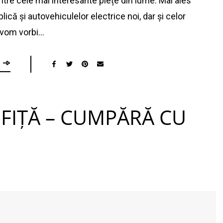
ntre cele mai interesante piețe din lume. Mai ales
ică și autovehiculelor electrice noi, dar și celor
 vom vorbi…
 FIȚĂ – CUMPĂRĂ CU