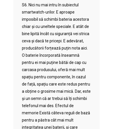
S6. Nici nu mai intru în subiectul
smartwatch-urilor. E aproape
imposibil să schimbi bateria acestora
chiar și cu uneltele speciale. E atât de
bine lipită încât cu siguranță vei strica
ceva și dacă te pricepi. E adevărat,
producătorii forțează puțin nota aici.
O baterie încorporată înseamnă
pentru ei mai puține bătăi de cap cu
carcasa produsului, oferă mai mult
spațiu pentru componente, în cazul
de față, spațiu care este redus pentru
a obține o grosime mai mică. Dar, este
și un semn că ar trebui să îți schimbi
telefonul mai des. Efectul de
memorie Există câteva reguli de bază
pentru a păstra cât mai mult
integritatea unei baterii, și care