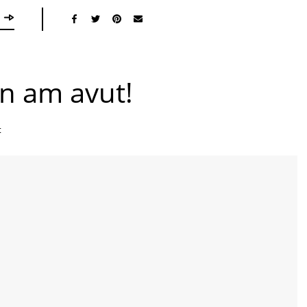
an am avut!
t