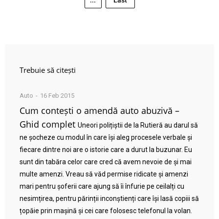
...
Last
Trebuie să citești
Auto
16 Feb 2015
Cum contești o amendă auto abuzivă –
Ghid complet
Uneori polițiștii de la Rutieră au darul să
ne șocheze cu modul în care își aleg procesele verbale și
fiecare dintre noi are o istorie care a durut la buzunar. Eu
sunt din tabăra celor care cred că avem nevoie de și mai
multe amenzi. Vreau să văd permise ridicate și amenzi
mari pentru șoferii care ajung să îi înfurie pe ceilalți cu
nesimțirea, pentru părinții inconștienți care își lasă copiii să
țopăie prin mașină și cei care folosesc telefonul la volan.