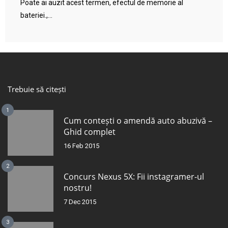
Poate ai auzit acest termen, efectul de memorie al
bateriei.,...
Trebuie să citești
1
Cum contești o amendă auto abuzivă –
Ghid complet
16 Feb 2015
2
Concurs Nexus 5X: Fii instagramer-ul
nostru!
7 Dec 2015
3