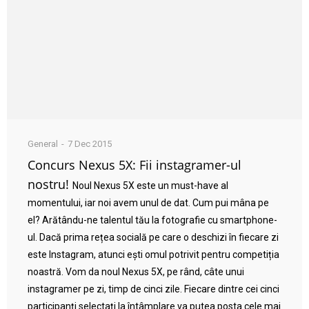
General
7 Dec 2015
Concurs Nexus 5X: Fii instagramer-ul
nostru!
Noul Nexus 5X este un must-have al
momentului, iar noi avem unul de dat. Cum pui mâna pe
el? Arătându-ne talentul tău la fotografie cu smartphone-
ul. Dacă prima rețea socială pe care o deschizi în fiecare zi
este Instagram, atunci ești omul potrivit pentru competiția
noastră. Vom da noul Nexus 5X, pe rând, câte unui
instagramer pe zi, timp de cinci zile. Fiecare dintre cei cinci
participanți selectați la întâmplare va putea posta cele mai