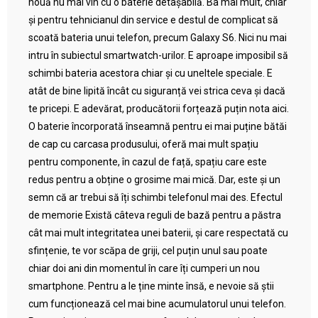
nouă nu mai vin cu o baterie detașabilă. Ba mai mult, chiar
și pentru tehnicianul din service e destul de complicat să
scoată bateria unui telefon, precum Galaxy S6. Nici nu mai
intru în subiectul smartwatch-urilor. E aproape imposibil să
schimbi bateria acestora chiar și cu uneltele speciale. E
atât de bine lipită încât cu siguranță vei strica ceva și dacă
te pricepi. E adevărat, producătorii forțează puțin nota aici.
O baterie încorporată înseamnă pentru ei mai puține bătăi
de cap cu carcasa produsului, oferă mai mult spațiu
pentru componente, în cazul de față, spațiu care este
redus pentru a obține o grosime mai mică. Dar, este și un
semn că ar trebui să îți schimbi telefonul mai des. Efectul
de memorie Există câteva reguli de bază pentru a păstra
cât mai mult integritatea unei baterii, și care respectată cu
sfințenie, te vor scăpa de griji, cel puțin unul sau poate
chiar doi ani din momentul în care îți cumperi un nou
smartphone. Pentru a le ține minte însă, e nevoie să știi
cum funcționează cel mai bine acumulatorul unui telefon.