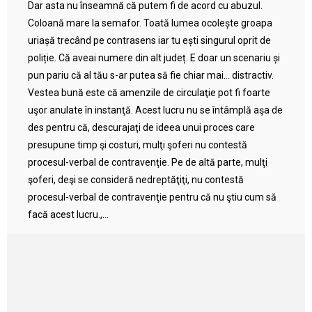
Dar asta nu înseamnă că putem fi de acord cu abuzul.
Coloană mare la semafor. Toată lumea ocolește groapa
uriașă trecând pe contrasens iar tu ești singurul oprit de
poliție. Că aveai numere din alt județ. E doar un scenariu și
pun pariu că al tău s-ar putea să fie chiar mai… distractiv.
Vestea bună este că amenzile de circulaţie pot fi foarte
uşor anulate în instanţă. Acest lucru nu se întâmplă aşa de
des pentru că, descurajaţi de ideea unui proces care
presupune timp şi costuri, mulţi şoferi nu contestă
procesul-verbal de contravenţie. Pe de altă parte, mulţi
şoferi, deşi se consideră nedreptăţiţi, nu contestă
procesul-verbal de contravenţie pentru că nu ştiu cum să
facă acest lucru.,...