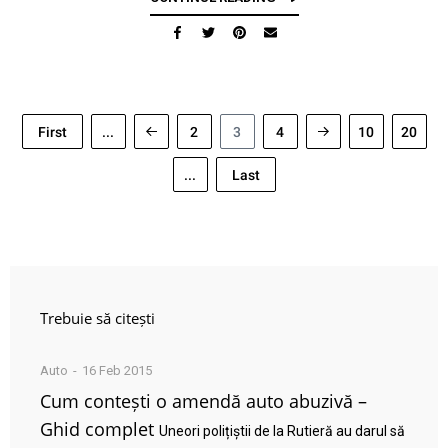
First
...
2
3
4
10
20
...
Last
Trebuie să citești
Auto
16 Feb 2015
Cum contești o amendă auto abuzivă –
Ghid complet
Uneori polițiștii de la Rutieră au darul să