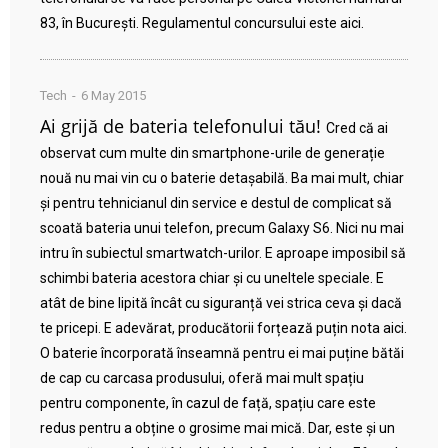
83, în București. Regulamentul concursului este aici.
Tech
6 May 2015
Ai grijă de bateria telefonului tău!
Cred că ai
observat cum multe din smartphone-urile de generație
nouă nu mai vin cu o baterie detașabilă. Ba mai mult, chiar
și pentru tehnicianul din service e destul de complicat să
scoată bateria unui telefon, precum Galaxy S6. Nici nu mai
intru în subiectul smartwatch-urilor. E aproape imposibil să
schimbi bateria acestora chiar și cu uneltele speciale. E
atât de bine lipită încât cu siguranță vei strica ceva și dacă
te pricepi. E adevărat, producătorii forțează puțin nota aici.
O baterie încorporată înseamnă pentru ei mai puține bătăi
de cap cu carcasa produsului, oferă mai mult spațiu
pentru componente, în cazul de față, spațiu care este
redus pentru a obține o grosime mai mică. Dar, este și un