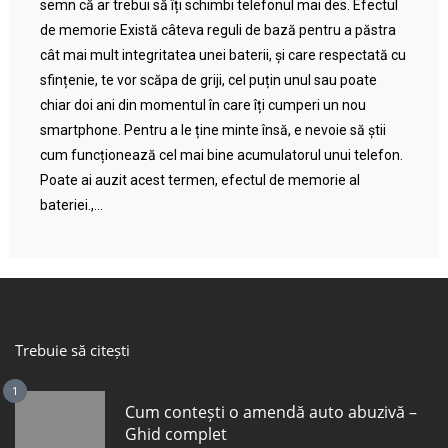
semn că ar trebui să îți schimbi telefonul mai des. Efectul
de memorie Există câteva reguli de bază pentru a păstra
cât mai mult integritatea unei baterii, și care respectată cu
sfințenie, te vor scăpa de griji, cel puțin unul sau poate
chiar doi ani din momentul în care îți cumperi un nou
smartphone. Pentru a le ține minte însă, e nevoie să știi
cum funcționează cel mai bine acumulatorul unui telefon.
Poate ai auzit acest termen, efectul de memorie al
bateriei.,...
Trebuie să citești
1
Cum contești o amendă auto abuzivă –
Ghid complet