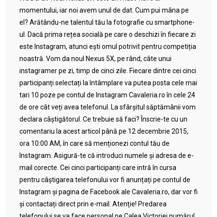
momentului, iar noi avem unul de dat. Cum pui mâna pe
el? Arătându-ne talentul tău la fotografie cu smartphone-
ul. Dacă prima rețea socială pe care o deschizi în fiecare zi
este Instagram, atunci ești omul potrivit pentru competiția
noastră. Vom da noul Nexus 5X, pe rând, câte unui
instagramer pe zi, timp de cinci zile. Fiecare dintre cei cinci
participanți selectați la întâmplare va putea posta cele mai
tari 10 poze pe contul de Instagram Cavaleria.ro în cele 24
de ore cât veți avea telefonul. La sfârșitul săptămânii vom
declara câștigătorul. Ce trebuie să faci? Înscrie-te cu un
comentariu la acest articol până pe 12 decembrie 2015,
ora 10:00 AM, în care să menționezi contul tău de
Instagram. Asigură-te că introduci numele și adresa de e-
mail corecte. Cei cinci participanți care intră în cursa
pentru câștigarea telefonului vor fi anunțați pe contul de
Instagram și pagina de Facebook ale Cavaleria.ro, dar vor fi
și contactați direct prin e-mail. Atenție! Predarea
telefonului se va face personal pe Calea Victoriei numărul