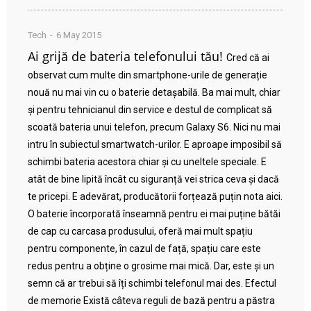
Tech
6 May 2015
Ai grijă de bateria telefonului tău!
Cred că ai
observat cum multe din smartphone-urile de generație
nouă nu mai vin cu o baterie detașabilă. Ba mai mult, chiar
și pentru tehnicianul din service e destul de complicat să
scoată bateria unui telefon, precum Galaxy S6. Nici nu mai
intru în subiectul smartwatch-urilor. E aproape imposibil să
schimbi bateria acestora chiar și cu uneltele speciale. E
atât de bine lipită încât cu siguranță vei strica ceva și dacă
te pricepi. E adevărat, producătorii forțează puțin nota aici.
O baterie încorporată înseamnă pentru ei mai puține bătăi
de cap cu carcasa produsului, oferă mai mult spațiu
pentru componente, în cazul de față, spațiu care este
redus pentru a obține o grosime mai mică. Dar, este și un
semn că ar trebui să îți schimbi telefonul mai des. Efectul
de memorie Există câteva reguli de bază pentru a păstra