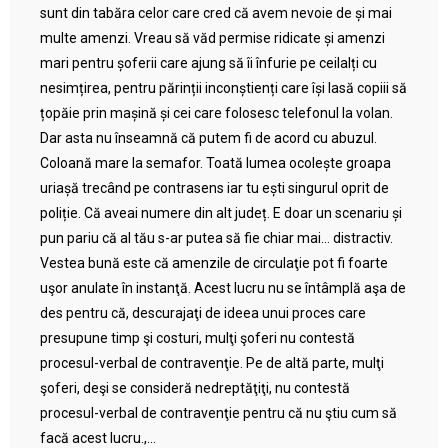
sunt din tabăra celor care cred că avem nevoie de și mai
multe amenzi. Vreau să văd permise ridicate și amenzi
mari pentru șoferii care ajung să îi înfurie pe ceilalți cu
nesimțirea, pentru părinții inconștienți care își lasă copiii să
țopăie prin mașină și cei care folosesc telefonul la volan.
Dar asta nu înseamnă că putem fi de acord cu abuzul.
Coloană mare la semafor. Toată lumea ocolește groapa
uriașă trecând pe contrasens iar tu ești singurul oprit de
poliție. Că aveai numere din alt județ. E doar un scenariu și
pun pariu că al tău s-ar putea să fie chiar mai… distractiv.
Vestea bună este că amenzile de circulaţie pot fi foarte
uşor anulate în instanţă. Acest lucru nu se întâmplă aşa de
des pentru că, descurajaţi de ideea unui proces care
presupune timp şi costuri, mulţi şoferi nu contestă
procesul-verbal de contravenţie. Pe de altă parte, mulţi
şoferi, deşi se consideră nedreptăţiţi, nu contestă
procesul-verbal de contravenţie pentru că nu ştiu cum să
facă acest lucru.,...