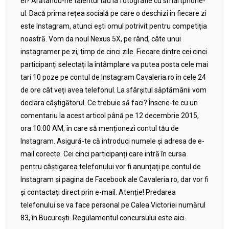
el? Arătându-ne talentul tău la fotografie cu smartphone-
ul. Dacă prima rețea socială pe care o deschizi în fiecare zi
este Instagram, atunci ești omul potrivit pentru competiția
noastră. Vom da noul Nexus 5X, pe rând, câte unui
instagramer pe zi, timp de cinci zile. Fiecare dintre cei cinci
participanți selectați la întâmplare va putea posta cele mai
tari 10 poze pe contul de Instagram Cavaleria.ro în cele 24
de ore cât veți avea telefonul. La sfârșitul săptămânii vom
declara câștigătorul. Ce trebuie să faci? Înscrie-te cu un
comentariu la acest articol până pe 12 decembrie 2015,
ora 10:00 AM, în care să menționezi contul tău de
Instagram. Asigură-te că introduci numele și adresa de e-
mail corecte. Cei cinci participanți care intră în cursa
pentru câștigarea telefonului vor fi anunțați pe contul de
Instagram și pagina de Facebook ale Cavaleria.ro, dar vor fi
și contactați direct prin e-mail. Atenție! Predarea
telefonului se va face personal pe Calea Victoriei numărul
83, în București. Regulamentul concursului este aici.