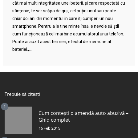
cât mai mult integritatea unei baterii, și care respectată cu
sfințenie, te vor scăpa de griji, cel puțin unul sau poate
chiar doi ani din momentul în care îți cumperi un nou
smartphone. Pentru a le ține minte însă, e nevoie să știi
cum funcționează cel mai bine acumulatorul unui telefon.
Poate ai auzit acest termen, efectul de memorie al
bateriei.,...
Trebuie să citești
1
Cum contești o amendă auto abuzivă –
Ghid complet
16 Feb 2015