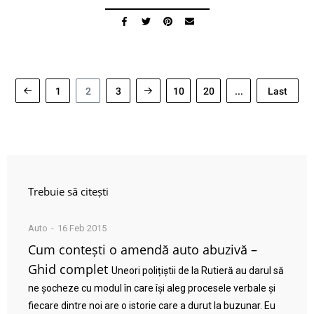
1
2
3
10
20
...
Last
Trebuie să citești
Auto
16 Feb 2015
Cum contești o amendă auto abuzivă –
Ghid complet
Uneori polițiștii de la Rutieră au darul să
ne șocheze cu modul în care își aleg procesele verbale și
fiecare dintre noi are o istorie care a durut la buzunar. Eu