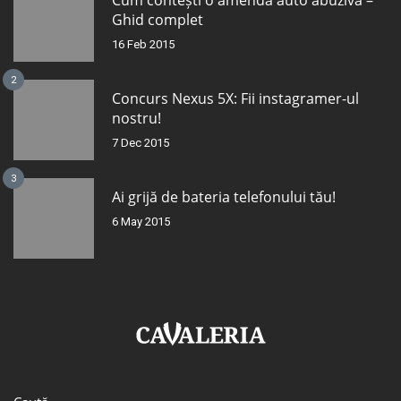
Cum contești o amendă auto abuzivă –
Ghid complet
16 Feb 2015
2
Concurs Nexus 5X: Fii instagramer-ul
nostru!
7 Dec 2015
3
Ai grijă de bateria telefonului tău!
6 May 2015