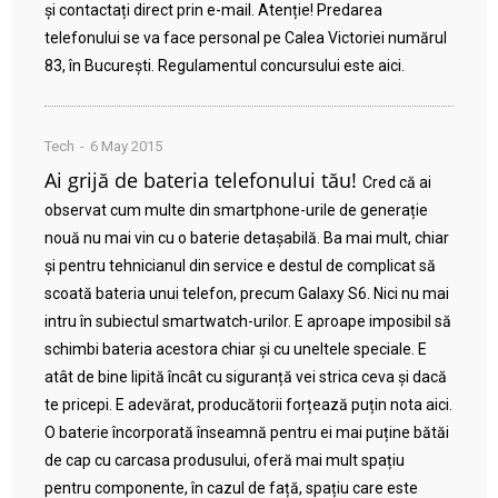
și contactați direct prin e-mail. Atenție! Predarea
telefonului se va face personal pe Calea Victoriei numărul
83, în București. Regulamentul concursului este aici.
Tech
6 May 2015
Ai grijă de bateria telefonului tău!
Cred că ai
observat cum multe din smartphone-urile de generație
nouă nu mai vin cu o baterie detașabilă. Ba mai mult, chiar
și pentru tehnicianul din service e destul de complicat să
scoată bateria unui telefon, precum Galaxy S6. Nici nu mai
intru în subiectul smartwatch-urilor. E aproape imposibil să
schimbi bateria acestora chiar și cu uneltele speciale. E
atât de bine lipită încât cu siguranță vei strica ceva și dacă
te pricepi. E adevărat, producătorii forțează puțin nota aici.
O baterie încorporată înseamnă pentru ei mai puține bătăi
de cap cu carcasa produsului, oferă mai mult spațiu
pentru componente, în cazul de față, spațiu care este