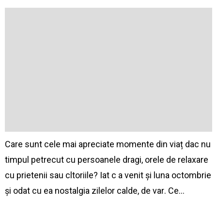
Care sunt cele mai apreciate momente din viațӑ dacӑ nu
timpul petrecut cu persoanele dragi, orele de relaxare
cu prietenii sau cӑlӑtoriile? Iatӑ cӑ a venit și luna octombrie
și odatӑ cu ea nostalgia zilelor calde, de varӑ. Ce…