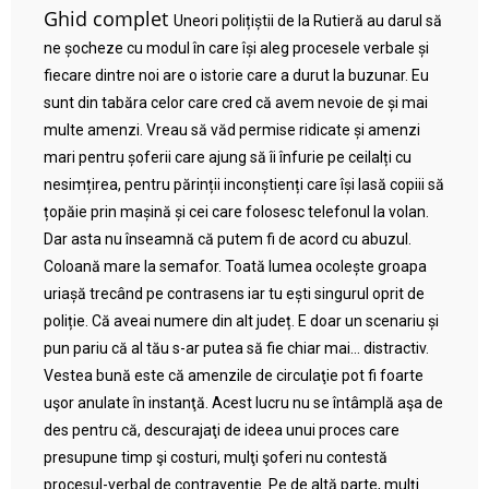
Ghid complet
Uneori polițiștii de la Rutieră au darul să
ne șocheze cu modul în care își aleg procesele verbale și
fiecare dintre noi are o istorie care a durut la buzunar. Eu
sunt din tabăra celor care cred că avem nevoie de și mai
multe amenzi. Vreau să văd permise ridicate și amenzi
mari pentru șoferii care ajung să îi înfurie pe ceilalți cu
nesimțirea, pentru părinții inconștienți care își lasă copiii să
țopăie prin mașină și cei care folosesc telefonul la volan.
Dar asta nu înseamnă că putem fi de acord cu abuzul.
Coloană mare la semafor. Toată lumea ocolește groapa
uriașă trecând pe contrasens iar tu ești singurul oprit de
poliție. Că aveai numere din alt județ. E doar un scenariu și
pun pariu că al tău s-ar putea să fie chiar mai… distractiv.
Vestea bună este că amenzile de circulaţie pot fi foarte
uşor anulate în instanţă. Acest lucru nu se întâmplă aşa de
des pentru că, descurajaţi de ideea unui proces care
presupune timp şi costuri, mulţi şoferi nu contestă
procesul-verbal de contravenţie. Pe de altă parte, mulţi