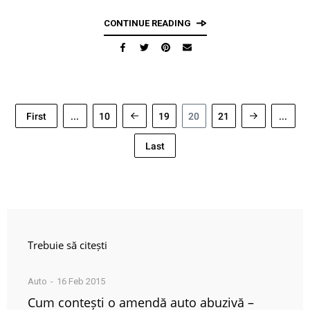
CONTINUE READING
First
...
10
19
20
21
...
Last
Trebuie să citești
Auto
16 Feb 2015
Cum contești o amendă auto abuzivă –