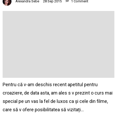
Alexandra Sebe
28 Sep 2015
1 Comment
Pentru că v-am deschis recent apetitul pentru
croaziere, de data asta, am ales sӑ vӑ prezint o cursӑ mai
specialӑ pe un vas la fel de luxos ca și cele din filme,
care să vӑ ofere posibilitatea să vizitați…