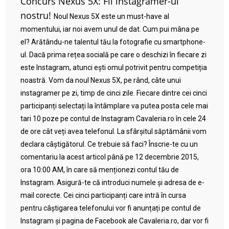
Concurs Nexus 5X: Fii instagramer-ul
nostru!
Noul Nexus 5X este un must-have al
momentului, iar noi avem unul de dat. Cum pui mâna pe
el? Arătându-ne talentul tău la fotografie cu smartphone-
ul. Dacă prima rețea socială pe care o deschizi în fiecare zi
este Instagram, atunci ești omul potrivit pentru competiția
noastră. Vom da noul Nexus 5X, pe rând, câte unui
instagramer pe zi, timp de cinci zile. Fiecare dintre cei cinci
participanți selectați la întâmplare va putea posta cele mai
tari 10 poze pe contul de Instagram Cavaleria.ro în cele 24
de ore cât veți avea telefonul. La sfârșitul săptămânii vom
declara câștigătorul. Ce trebuie să faci? Înscrie-te cu un
comentariu la acest articol până pe 12 decembrie 2015,
ora 10:00 AM, în care să menționezi contul tău de
Instagram. Asigură-te că introduci numele și adresa de e-
mail corecte. Cei cinci participanți care intră în cursa
pentru câștigarea telefonului vor fi anunțați pe contul de
Instagram și pagina de Facebook ale Cavaleria.ro, dar vor fi