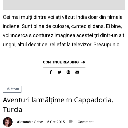
Cei mai mulți dintre voi ați văzut India doar din filmele
indiene. Sunt pline de culoare, cȃntec și dans. Ei bine,
voi ȋncerca sӑ conturez imaginea acestei țӑri dintr-un alt
unghi, altul decȃt cel reliefat la televizor. Presupun cӑ…
CONTINUE READING
Călătorii
Aventuri la ȋnӑlțime ȋn Cappadocia,
Turcia
Alexandra Sebe
5 Oct 2015
1 Comment