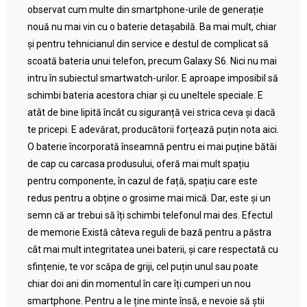
observat cum multe din smartphone-urile de generație
nouă nu mai vin cu o baterie detașabilă. Ba mai mult, chiar
și pentru tehnicianul din service e destul de complicat să
scoată bateria unui telefon, precum Galaxy S6. Nici nu mai
intru în subiectul smartwatch-urilor. E aproape imposibil să
schimbi bateria acestora chiar și cu uneltele speciale. E
atât de bine lipită încât cu siguranță vei strica ceva și dacă
te pricepi. E adevărat, producătorii forțează puțin nota aici.
O baterie încorporată înseamnă pentru ei mai puține bătăi
de cap cu carcasa produsului, oferă mai mult spațiu
pentru componente, în cazul de față, spațiu care este
redus pentru a obține o grosime mai mică. Dar, este și un
semn că ar trebui să îți schimbi telefonul mai des. Efectul
de memorie Există câteva reguli de bază pentru a păstra
cât mai mult integritatea unei baterii, și care respectată cu
sfințenie, te vor scăpa de griji, cel puțin unul sau poate
chiar doi ani din momentul în care îți cumperi un nou
smartphone. Pentru a le ține minte însă, e nevoie să știi