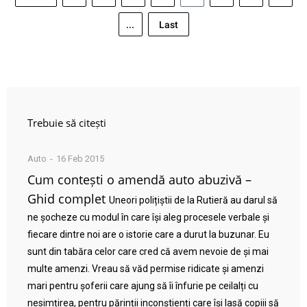
...
Last
Trebuie să citești
Auto
16 Feb 2015
Cum contești o amendă auto abuzivă –
Ghid complet
Uneori polițiștii de la Rutieră au darul să
ne șocheze cu modul în care își aleg procesele verbale și
fiecare dintre noi are o istorie care a durut la buzunar. Eu
sunt din tabăra celor care cred că avem nevoie de și mai
multe amenzi. Vreau să văd permise ridicate și amenzi
mari pentru șoferii care ajung să îi înfurie pe ceilalți cu
nesimțirea, pentru părinții inconștienți care își lasă copiii să