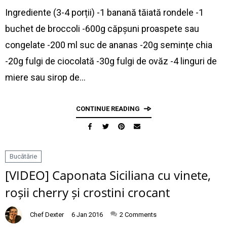
Ingrediente (3-4 porții) -1 banană tăiată rondele -1
buchet de broccoli -600g căpșuni proaspete sau
congelate -200 ml suc de ananas -20g semințe chia
-20g fulgi de ciocolată -30g fulgi de ovăz -4 linguri de
miere sau sirop de…
CONTINUE READING
Bucătărie
[VIDEO] Caponata Siciliana cu vinete,
roșii cherry și crostini crocant
Chef Dexter
6 Jan 2016
2
Comments