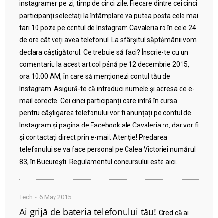
instagramer pe zi, timp de cinci zile. Fiecare dintre cei cinci
participanți selectați la întâmplare va putea posta cele mai
tari 10 poze pe contul de Instagram Cavaleria.ro în cele 24
de ore cât veți avea telefonul. La sfârșitul săptămânii vom
declara câștigătorul. Ce trebuie să faci? Înscrie-te cu un
comentariu la acest articol până pe 12 decembrie 2015,
ora 10:00 AM, în care să menționezi contul tău de
Instagram. Asigură-te că introduci numele și adresa de e-
mail corecte. Cei cinci participanți care intră în cursa
pentru câștigarea telefonului vor fi anunțați pe contul de
Instagram și pagina de Facebook ale Cavaleria.ro, dar vor fi
și contactați direct prin e-mail. Atenție! Predarea
telefonului se va face personal pe Calea Victoriei numărul
83, în București. Regulamentul concursului este aici.
Tech
6 May 2015
Ai grijă de bateria telefonului tău!
Cred că ai