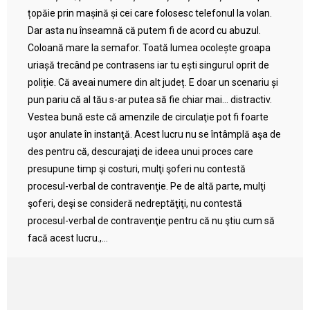
țopăie prin mașină și cei care folosesc telefonul la volan.
Dar asta nu înseamnă că putem fi de acord cu abuzul.
Coloană mare la semafor. Toată lumea ocolește groapa
uriașă trecând pe contrasens iar tu ești singurul oprit de
poliție. Că aveai numere din alt județ. E doar un scenariu și
pun pariu că al tău s-ar putea să fie chiar mai… distractiv.
Vestea bună este că amenzile de circulaţie pot fi foarte
uşor anulate în instanţă. Acest lucru nu se întâmplă aşa de
des pentru că, descurajaţi de ideea unui proces care
presupune timp şi costuri, mulţi şoferi nu contestă
procesul-verbal de contravenţie. Pe de altă parte, mulţi
şoferi, deşi se consideră nedreptăţiţi, nu contestă
procesul-verbal de contravenţie pentru că nu ştiu cum să
facă acest lucru.,...