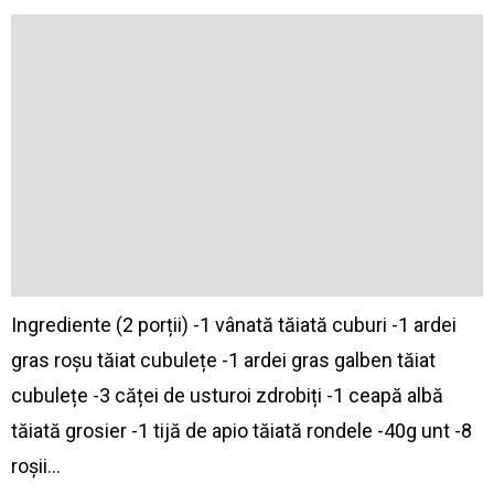
Ingrediente (2 porții) -1 vânată tăiată cuburi -1 ardei
gras roșu tăiat cubulețe -1 ardei gras galben tăiat
cubulețe -3 căței de usturoi zdrobiți -1 ceapă albă
tăiată grosier -1 tijă de apio tăiată rondele -40g unt -8
roșii…