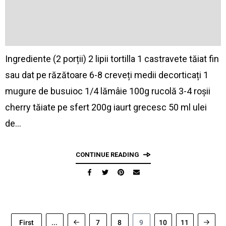
Ingrediente (2 porții) 2 lipii tortilla 1 castravete tăiat fin
sau dat pe răzătoare 6-8 creveți medii decorticați 1
mugure de busuioc 1/4 lămâie 100g rucolă 3-4 roșii
cherry tăiate pe sfert 200g iaurt grecesc 50 ml ulei
de…
CONTINUE READING
First
...
7
8
9
10
11