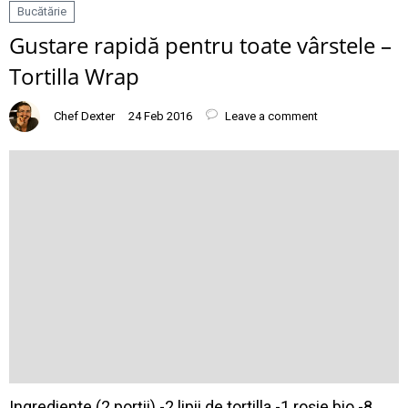
Bucătărie
Gustare rapidă pentru toate vârstele –
Tortilla Wrap
Chef Dexter
24 Feb 2016
Leave a comment
Ingrediente (2 porții) -2 lipii de tortilla -1 roșie bio -8