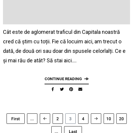
Cât este de aglomerat traficul din Capitala noastră
cred că știm cu toții. Fie că locuim aici, am trecut o
dată, de două ori sau doar din spusele celorlalți. Ce e
și mai rău de atât? Să stai aici.…
CONTINUE READING
First
...
2
3
4
10
20
...
Last