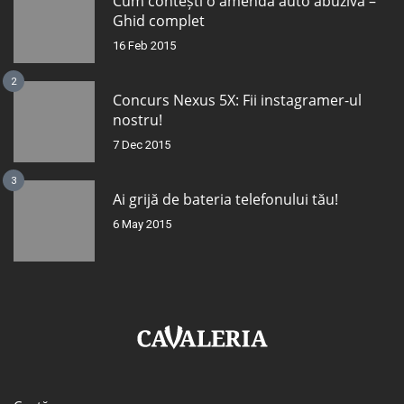
Cum contești o amendă auto abuzivă –
Ghid complet
16 Feb 2015
2
Concurs Nexus 5X: Fii instagramer-ul
nostru!
7 Dec 2015
3
Ai grijă de bateria telefonului tău!
6 May 2015