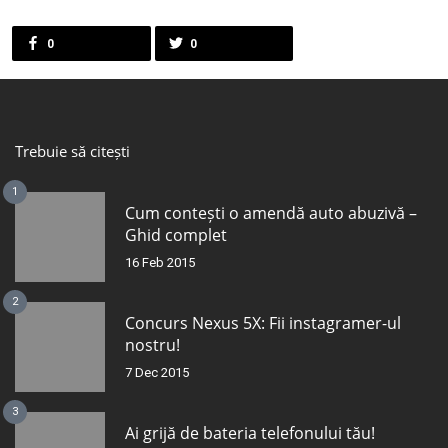
0
0
Trebuie să citești
1
Cum contești o amendă auto abuzivă –
Ghid complet
16 Feb 2015
2
Concurs Nexus 5X: Fii instagramer-ul
nostru!
7 Dec 2015
3
Ai grijă de bateria telefonului tău!