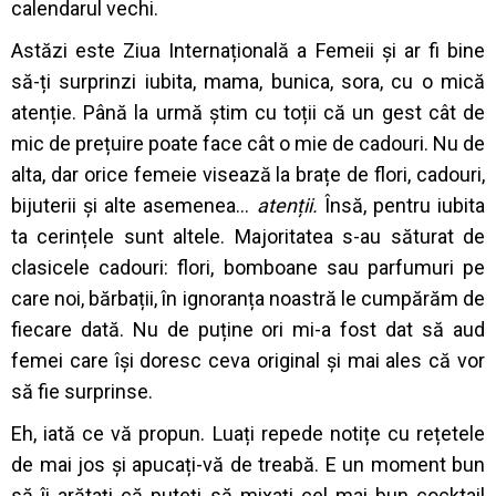
calendarul vechi.
Astăzi este Ziua Internațională a Femeii și ar fi bine
să-ți surprinzi iubita, mama, bunica, sora, cu o mică
atenție. Până la urmă știm cu toții că un gest cât de
mic de prețuire poate face cât o mie de cadouri. Nu de
alta, dar orice femeie visează la brațe de flori, cadouri,
bijuterii și alte asemenea…
atenții.
Însă, pentru iubita
ta cerințele sunt altele. Majoritatea s-au săturat de
clasicele cadouri: flori, bomboane sau parfumuri pe
care noi, bărbații, în ignoranța noastră le cumpărăm de
fiecare dată. Nu de puține ori mi-a fost dat să aud
femei care își doresc ceva original și mai ales că vor
să fie surprinse.
Eh, iată ce vă propun. Luați repede notițe cu rețetele
de mai jos și apucați-vă de treabă. E un moment bun
să îi arătați că puteți să mixați cel mai bun cocktail