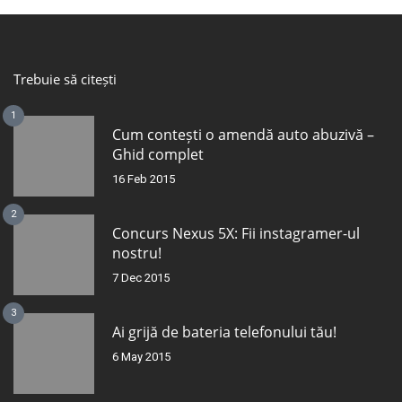
Trebuie să citești
1
Cum contești o amendă auto abuzivă –
Ghid complet
16 Feb 2015
2
Concurs Nexus 5X: Fii instagramer-ul
nostru!
7 Dec 2015
3
Ai grijă de bateria telefonului tău!
6 May 2015