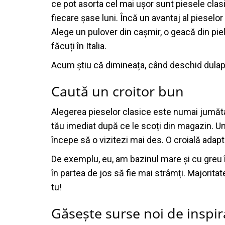
ce pot asorta cel mai ușor sunt piesele clas
fiecare șase luni. Încă un avantaj al pieselor 
Alege un pulover din cașmir, o geacă din pie
făcuți în Italia.
Acum știu că dimineața, când deschid dulapul
Caută un croitor bun
Alegerea pieselor clasice este numai jumăta
tău imediat după ce le scoți din magazin. Un
începe să o vizitezi mai des. O croială adapta
De exemplu, eu, am bazinul mare și cu greu 
în partea de jos să fie mai strâmți. Majoritat
tu!
Găsește surse noi de inspir