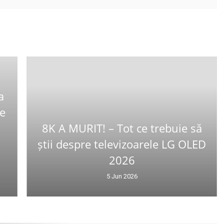
a
Ce
8K A MURIT! – Tot ce trebuie să
știi despre televizoarele LG OLED
2026
5 Jun 2026