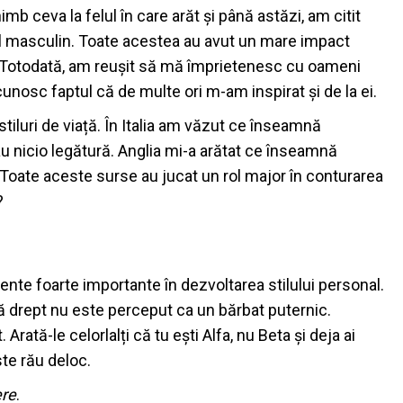
 ceva la felul în care arăt și până astăzi, am citit
ilul masculin. Toate acestea au avut un mare impact
. Totodată, am reușit să mă împrietenesc cu oameni
cunosc faptul că de multe ori m-am inspirat și de la ei.
stiluri de viață. În Italia am văzut ce înseamnă
u nicio legătură. Anglia mi-a arătat ce înseamnă
e. Toate aceste surse au jucat un rol major în conturarea
?
ente foarte importante în dezvoltarea stilului personal.
tă drept nu este perceput ca un bărbat puternic.
Arată-le celorlalți că tu ești Alfa, nu Beta și deja ai
ste rău deloc.
ere
.