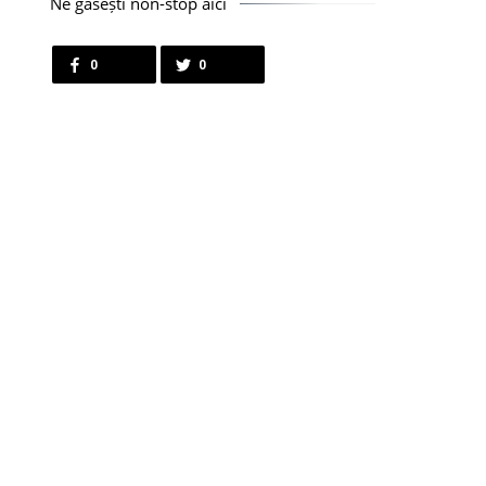
Ne găsești non-stop aici
0
0