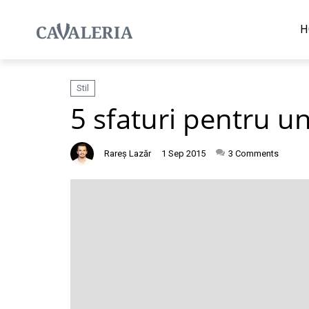
H
Stil
5 sfaturi pentru un
Rareș Lazăr
1 Sep 2015
3
Comments