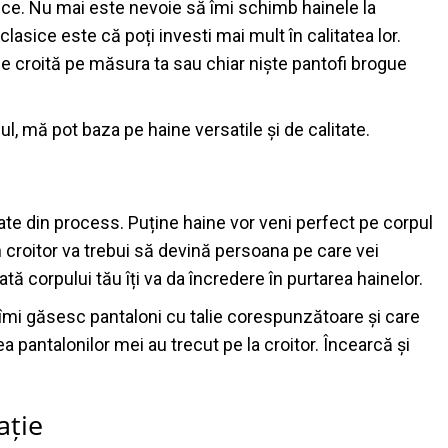
ice. Nu mai este nevoie să îmi schimb hainele la
clasice este că poți investi mai mult în calitatea lor.
le croită pe măsura ta sau chiar niște pantofi brogue
, mă pot baza pe haine versatile și de calitate.
te din process. Puține haine vor veni perfect pe corpul
 croitor va trebui să devină persoana pe care vei
tă corpului tău îți va da încredere în purtarea hainelor.
îmi găsesc pantaloni cu talie corespunzătoare și care
ea pantalonilor mei au trecut pe la croitor. Încearcă și
ație