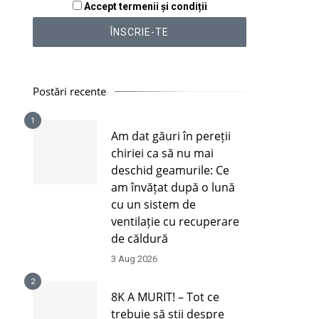
Accept termenii și condiții
Postări recente
1
Am dat găuri în pereții
chiriei ca să nu mai
deschid geamurile: Ce
am învățat după o lună
cu un sistem de
ventilație cu recuperare
de căldură
3 Aug 2026
2
8K A MURIT! – Tot ce
trebuie să știi despre