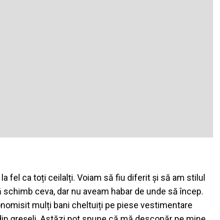
el ca toți ceilalți. Voiam să fiu diferit și să am stilul
ă schimb ceva, dar nu aveam habar de unde să încep.
conomisit mulți bani cheltuiți pe piese vestimentare
t din greșeli. Astăzi pot spune că mă descopăr pe mine