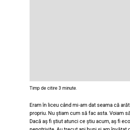
Eram în liceu când mi-am dat seama că arăt la f
propriu. Nu știam cum să fac asta. Voiam s
Dacă aș fi știut atunci ce știu acum, aș fi e
nepotrivite. Au trecut ani buni și am învăța