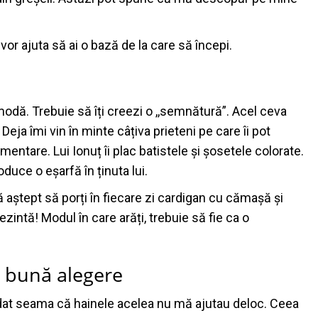
vor ajuta să ai o bază de la care să începi.
modă. Trebuie să îți creezi o ,,semnătură”. Acel ceva
eja îmi vin în minte câțiva prieteni pe care îi pot
ntare. Lui Ionuț îi plac batistele și șosetele colorate.
uce o eșarfă în ținuta lui.
 aștept să porți în fiecare zi cardigan cu cămașă și
ezintă! Modul în care arăți, trebuie să fie ca o
i bună alegere
 dat seama că hainele acelea nu mă ajutau deloc. Ceea