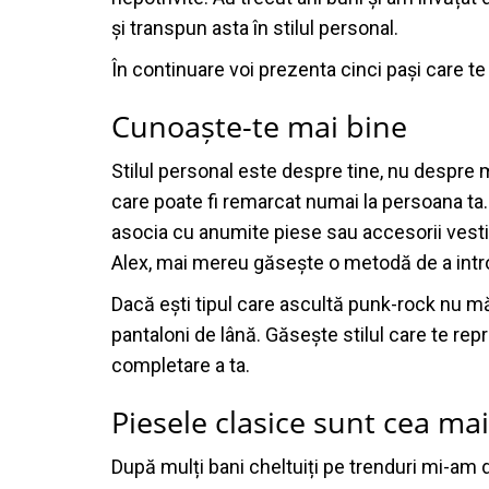
și transpun asta în stilul personal.
În continuare voi prezenta cinci pași care te 
Cunoaște-te mai bine
Stilul personal este despre tine, nu despre 
care poate fi remarcat numai la persoana ta. D
asocia cu anumite piese sau accesorii vestime
Alex, mai mereu găsește o metodă de a introd
Dacă ești tipul care ascultă punk-rock nu mă
pantaloni de lână. Găsește stilul care te repr
completare a ta.
Piesele clasice sunt cea ma
După mulți bani cheltuiți pe trenduri mi-am