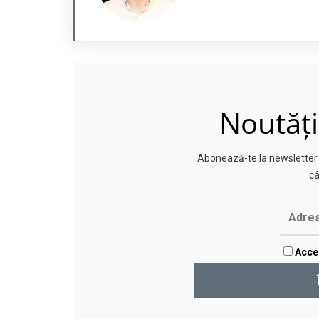
Noutăți
Abonează-te la newsletter p
câ
Accep