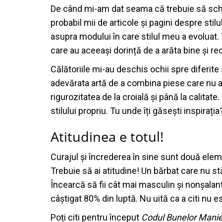
De când mi-am dat seama că trebuie să schimb
probabil mii de articole și pagini despre st
asupra modului în care stilul meu a evoluat
care au aceeași dorință de a arăta bine și re
Călătoriile mi-au deschis ochii spre diferite 
adevărata artă de a combina piese care nu a
rigurozitatea de la croială și până la calitat
stilului propriu. Tu unde îți găsești inspirația
Atitudinea e totul!
Curajul și încrederea în sine sunt două elem
Trebuie să ai atitudine! Un bărbat care nu s
Încearcă să fii cât mai masculin și nonșalant. 
câștigat 80% din luptă. Nu uită ca a citi nu e
Poți citi pentru început
Codul Bunelor Mani