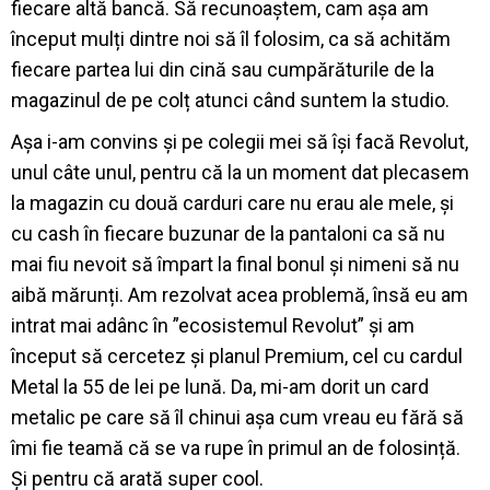
fiecare altă bancă. Să recunoaștem, cam așa am
început mulți dintre noi să îl folosim, ca să achităm
fiecare partea lui din cină sau cumpărăturile de la
magazinul de pe colț atunci când suntem la studio.
Așa i-am convins și pe colegii mei să își facă Revolut,
unul câte unul, pentru că la un moment dat plecasem
la magazin cu două carduri care nu erau ale mele, și
cu cash în fiecare buzunar de la pantaloni ca să nu
mai fiu nevoit să împart la final bonul și nimeni să nu
aibă mărunți. Am rezolvat acea problemă, însă eu am
intrat mai adânc în ”ecosistemul Revolut” și am
început să cercetez și planul Premium, cel cu cardul
Metal la 55 de lei pe lună. Da, mi-am dorit un card
metalic pe care să îl chinui așa cum vreau eu fără să
îmi fie teamă că se va rupe în primul an de folosință.
Și pentru că arată super cool.