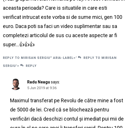
aceasta perioada? Care is situatiile in care esti
verificat intrucat este vorba si de sume mici, gen 100
euro. Daca poti sa faci un video suplimentar sau sa
completezi articolul de sus cu aceste aspecte ar fi
super…👍👍👍
REPLY TO MIRISAN SERGIU" ARIA-LABEL='
REPLY TO MIRISAN
SERGIU'>
REPLY
Radu Neagu
says:
5 Jun 2019 at 9:36
Maximul transferat pe Revolu de către mine a fost
de 5000 de lei. Cred că se blochează pentru
verificări dacă deschizi contul și imediat pui mii de
euro în el pe care apoi îi transferi rapid. Pentru 100