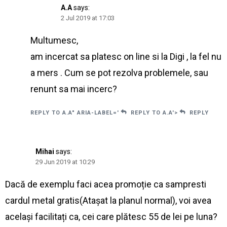
A.A
says:
2 Jul 2019 at 17:03
Multumesc,
am incercat sa platesc on line si la Digi , la fel nu
a mers . Cum se pot rezolva problemele, sau
renunt sa mai incerc?
REPLY TO A.A" ARIA-LABEL='
REPLY TO A.A'>
REPLY
Mihai
says:
29 Jun 2019 at 10:29
Dacă de exemplu faci acea promoție ca sampresti
cardul metal gratis(Atașat la planul normal), voi avea
același facilitați ca, cei care plătesc 55 de lei pe luna?