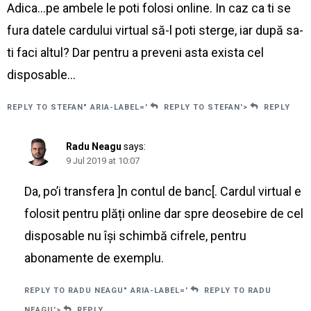
Adica…pe ambele le poti folosi online. In caz ca ti se
fura datele cardului virtual să-l poti sterge, iar după sa-
ti faci altul? Dar pentru a preveni asta exista cel
disposable…
REPLY TO STEFAN" ARIA-LABEL='
REPLY TO STEFAN'>
REPLY
Radu Neagu
says:
9 Jul 2019 at 10:07
Da, po’i transfera ]n contul de banc[. Cardul virtual e
folosit pentru plăți online dar spre deosebire de cel
disposable nu își schimbă cifrele, pentru
abonamente de exemplu.
REPLY TO RADU NEAGU" ARIA-LABEL='
REPLY TO RADU
NEAGU'>
REPLY