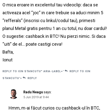
O mica eroare in excelentul tau videoclip: daca se
activeaza acel “joc” in care trebuie sa aduci minim 5
“refferals” (inscrisi cu linkul/codul tau), primesti
planul Metal gratis pentru 1 an cu totul, nu doar cardul!
O sugestie: cashback in BTC! Nu pierzi nimic. Si daca
“uiti” de el… poate castigi ceva!
Bafta,
Ionut
REPLY TO ION STANCUTU" ARIA-LABEL='
REPLY TO ION
STANCUTU'>
REPLY
Radu Neagu
says:
5 Jun 2019 at 9:44
Hmm, m-ai făcut curios cu cashback-ul în BTC,