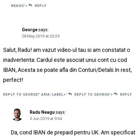
NEAGU'>
REPLY
George
says:
28 May 2019 at 20:29
Salut, Radu! am vazut video-ul tau si am constatat o
inadvertenta: Cardul este asociat unui cont cu cod
IBAN, Acesta se poate afla din Conturi/Detalii.In rest,
perfect!
REPLY TO GEORGE" ARIA-LABEL='
REPLY TO GEORGE'>
REPLY
Radu Neagu
says:
5 Jun 2019 at 9:34
Da, cond IBAN de prepaid pentru UK. Am specificat