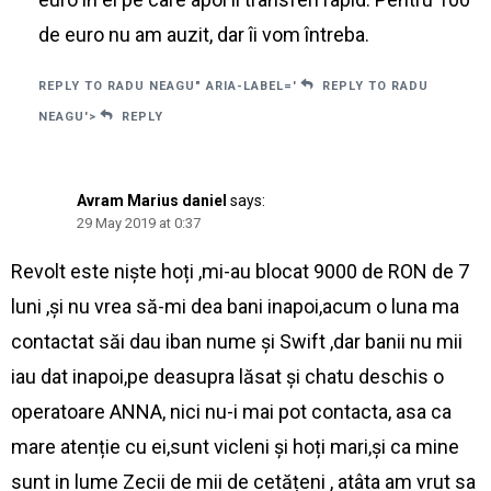
de euro nu am auzit, dar îi vom întreba.
REPLY TO RADU NEAGU" ARIA-LABEL='
REPLY TO RADU
NEAGU'>
REPLY
Avram Marius daniel
says:
29 May 2019 at 0:37
Revolt este niște hoți ,mi-au blocat 9000 de RON de 7
luni ,și nu vrea să-mi dea bani inapoi,acum o luna ma
contactat săi dau iban nume și Swift ,dar banii nu mii
iau dat inapoi,pe deasupra lăsat și chatu deschis o
operatoare ANNA, nici nu-i mai pot contacta, asa ca
mare atenție cu ei,sunt vicleni și hoți mari,și ca mine
sunt in lume Zecii de mii de cetățeni , atâta am vrut sa