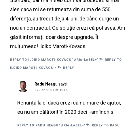
Standard, dar mă întreb cum să procedez si mai
ales dacă mi se returneaza din suma de 550
diferența, au trecut deja 4 luni, de când curge un
nou an contractul. Ce soluție crezi că pot avea. Am
găsit informații doar despre upgrade. Îți
mulțumesc! Ildiko Maroti-Kovacs
REPLY TO ILDIKO MAROTI-KOVACS" ARIA-LABEL='
REPLY TO
ILDIKO MAROTI-KOVACS'>
REPLY
Radu Neagu
says:
17 Jan 2021 at 12:09
Renunță la el dacă crezi că nu mai e de ajutor,
eu nu am călătorit în 2020 deci l-am închis
REPLY TO RADU NEAGU" ARIA-LABEL='
REPLY TO RADU