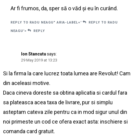
Ar fi frumos, da, sper să o văd și eu în curând.
REPLY TO RADU NEAGU" ARIA-LABEL='
REPLY TO RADU
NEAGU'>
REPLY
Ion Stancutu
says:
29 May 2019 at 13:23
Si la firma la care lucrez toata lumea are Revolut! Cam
din aceleasi motive.
Daca cineva doreste sa obtina aplicatia si cardul fara
sa plateasca acea taxa de livrare, pur si simplu
asteptam cateva zile pentru ca in mod sigur unul din
noi primeste un cod ce ofera exact asta: inschiere si
comanda card gratuit.