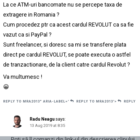
La ce ATM-uri bancomate nu se percepe taxa de
extragere in Romania ?
Cum procedez ptr ca acest cardul REVOLUT ca sa fie
vazut ca si PayPal ?
Sunt freelancer, si doresc sa mi se transfere plata
direct pe cardul REVOLUT, se poate executa o astfel
de tranzactionare, de la client catre cardul Revolut ?
Va multumesc !
😀
REPLY TO MRA2013" ARIA-LABEL='
REPLY TO MRA2013'>
REPLY
Radu Neagu
says:
13 Aug 2019 at 8:35
Poți să îl comanzi din link-ul din descrierea clipului