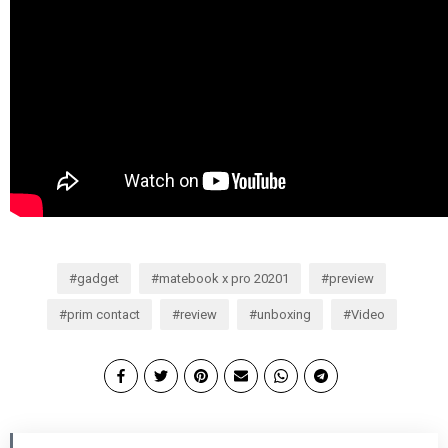
gadget
matebook x pro 20201
preview
prim contact
review
unboxing
Video