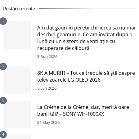
Postări recente
1
Am dat găuri în pereții chiriei ca să nu mai
deschid geamurile: Ce am învățat după o
lună cu un sistem de ventilație cu
recuperare de căldură
3 Aug 2026
2
8K A MURIT! – Tot ce trebuie să știi despre
televizoarele LG OLED 2026
5 Jun 2026
3
La Crème de la Crème, dar, merită oare
banii tăi? – SONY WH-1000XX
21 May 2026
4