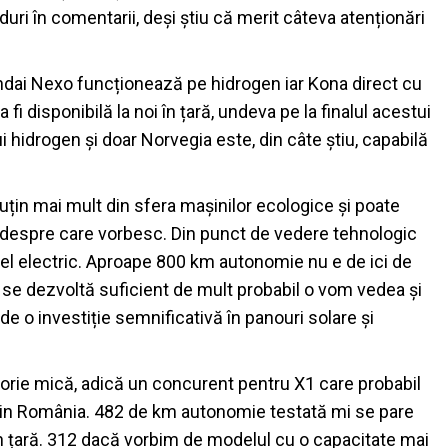
duri în comentarii, deși știu că merit câteva atenționări
undai Nexo funcționează pe hidrogen iar Kona direct cu
 fi disponibilă la noi în țară, undeva pe la finalul acestui
i hidrogen și doar Norvegia este, din câte știu, capabilă
țin mai mult din sfera mașinilor ecologice și poate
 despre care vorbesc. Din punct de vedere tehnologic
el electric. Aproape 800 km autonomie nu e de ici de
a se dezvoltă suficient de mult probabil o vom vedea și
 de o investiție semnificativă în panouri solare și
orie mică, adică un concurent pentru X1 care probabil
e din România. 482 de km autonomie testată mi se pare
în țară. 312 dacă vorbim de modelul cu o capacitate mai