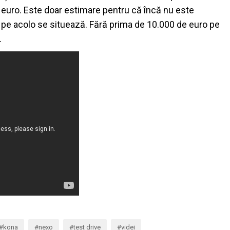
e euro. Este doar estimare pentru că încă nu este
am pe acolo se situează. Fără prima de 10.000 de euro pe
.
kona
nexo
test drive
videi