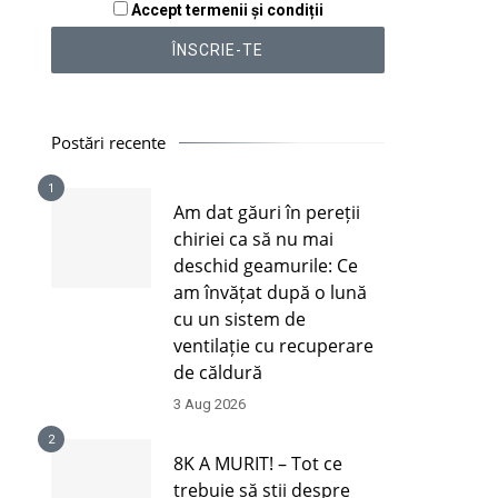
Accept termenii și condiții
Postări recente
1
Am dat găuri în pereții
chiriei ca să nu mai
deschid geamurile: Ce
am învățat după o lună
cu un sistem de
ventilație cu recuperare
de căldură
3 Aug 2026
2
8K A MURIT! – Tot ce
trebuie să știi despre