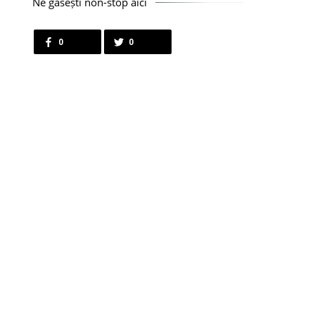
Ne găsești non-stop aici
0
0