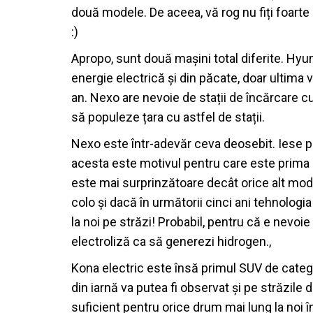
două modele. De aceea, vă rog nu fiți foarte 
:)
Apropo, sunt două mașini total diferite. Hy
energie electrică și din păcate, doar ultima va
an. Nexo are nevoie de stații de încărcare cu
să populeze țara cu astfel de stații.
Nexo este într-adevăr ceva deosebit. Iese pu
acesta este motivul pentru care este prima
este mai surprinzătoare decât orice alt mod
colo și dacă în următorii cinci ani tehnologi
la noi pe străzi! Probabil, pentru că e nevoie
electroliză ca să generezi hidrogen.,
Kona electric este însă primul SUV de categ
din iarnă va putea fi observat și pe străzil
suficient pentru orice drum mai lung la noi 