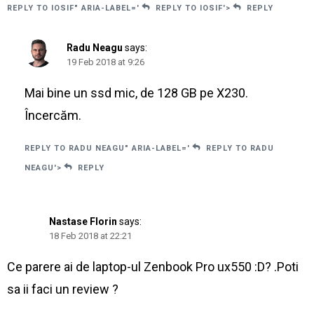
REPLY TO IOSIF" ARIA-LABEL='
REPLY TO IOSIF'>
REPLY
Radu Neagu
says:
19 Feb 2018 at 9:26
Mai bine un ssd mic, de 128 GB pe X230.
Încercăm.
REPLY TO RADU NEAGU" ARIA-LABEL='
REPLY TO RADU
NEAGU'>
REPLY
Nastase Florin
says:
18 Feb 2018 at 22:21
Ce parere ai de laptop-ul Zenbook Pro ux550 :D? .Poti
sa ii faci un review ?