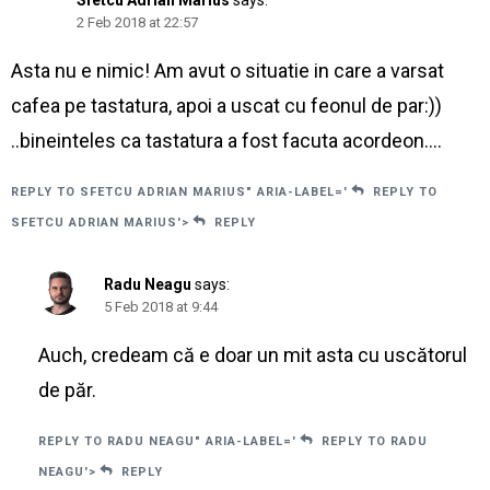
Sfetcu Adrian Marius
says:
2 Feb 2018 at 22:57
Asta nu e nimic! Am avut o situatie in care a varsat
cafea pe tastatura, apoi a uscat cu feonul de par:))
..bineinteles ca tastatura a fost facuta acordeon….
REPLY TO SFETCU ADRIAN MARIUS" ARIA-LABEL='
REPLY TO
SFETCU ADRIAN MARIUS'>
REPLY
Radu Neagu
says:
5 Feb 2018 at 9:44
Auch, credeam că e doar un mit asta cu uscătorul
de păr.
REPLY TO RADU NEAGU" ARIA-LABEL='
REPLY TO RADU
NEAGU'>
REPLY