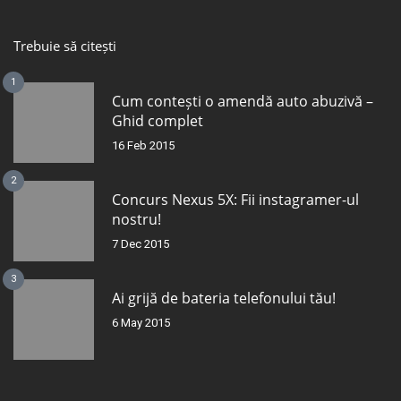
Trebuie să citești
1
Cum contești o amendă auto abuzivă –
Ghid complet
16 Feb 2015
2
Concurs Nexus 5X: Fii instagramer-ul
nostru!
7 Dec 2015
3
Ai grijă de bateria telefonului tău!
6 May 2015