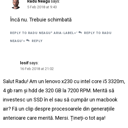
Radu Neagu
says:
5 Feb 2018 at 9:43
Încă nu. Trebuie schimbată
REPLY TO RADU NEAGU" ARIA-LABEL='
REPLY TO RADU
NEAGU'>
REPLY
Iosif
says:
16 Feb 2018 at 21:02
Salut Radu! Am un lenovo x230 cu intel core i5 3320m,
4 gb ram și hdd de 320 GB la 7200 RPM. Merită să
investesc un SSD în el sau să cumpăr un macbook
air? Fă un clip despre procesoarele din generațiile
anterioare care merită. Mersi. Țineți-o tot așa!