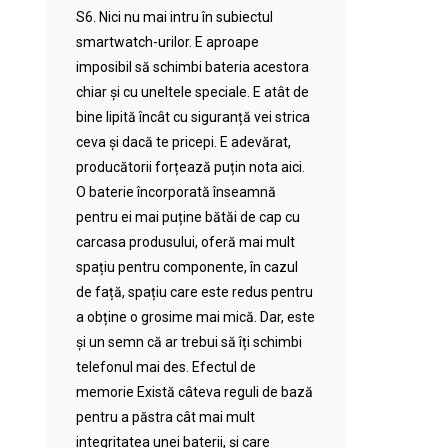
S6. Nici nu mai intru în subiectul
smartwatch-urilor. E aproape
imposibil să schimbi bateria acestora
chiar și cu uneltele speciale. E atât de
bine lipită încât cu siguranță vei strica
ceva și dacă te pricepi. E adevărat,
producătorii forțează puțin nota aici.
O baterie încorporată înseamnă
pentru ei mai puține bătăi de cap cu
carcasa produsului, oferă mai mult
spațiu pentru componente, în cazul
de față, spațiu care este redus pentru
a obține o grosime mai mică. Dar, este
și un semn că ar trebui să îți schimbi
telefonul mai des. Efectul de
memorie Există câteva reguli de bază
pentru a păstra cât mai mult
integritatea unei baterii, și care