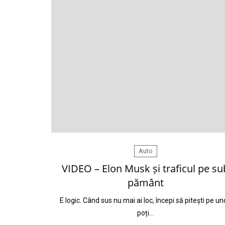
Auto
VIDEO – Elon Musk și traficul pe su
pământ
E logic. Când sus nu mai ai loc, începi să pitești pe u
poți…