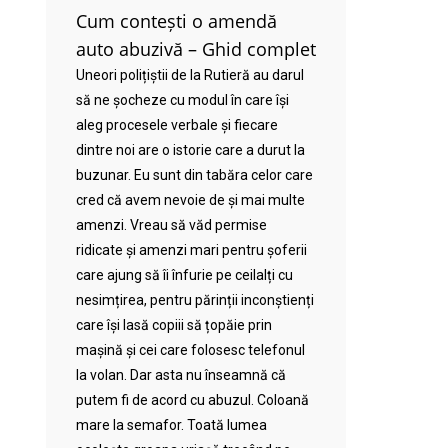
Cum contești o amendă
auto abuzivă – Ghid complet
Uneori polițiștii de la Rutieră au darul
să ne șocheze cu modul în care își
aleg procesele verbale și fiecare
dintre noi are o istorie care a durut la
buzunar. Eu sunt din tabăra celor care
cred că avem nevoie de și mai multe
amenzi. Vreau să văd permise
ridicate și amenzi mari pentru șoferii
care ajung să îi înfurie pe ceilalți cu
nesimțirea, pentru părinții inconștienți
care își lasă copiii să țopăie prin
mașină și cei care folosesc telefonul
la volan. Dar asta nu înseamnă că
putem fi de acord cu abuzul. Coloană
mare la semafor. Toată lumea