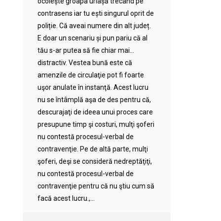
ocolește groapa uriașă trecând pe
contrasens iar tu ești singurul oprit de
poliție. Că aveai numere din alt județ.
E doar un scenariu și pun pariu că al
tău s-ar putea să fie chiar mai…
distractiv. Vestea bună este că
amenzile de circulaţie pot fi foarte
uşor anulate în instanţă. Acest lucru
nu se întâmplă aşa de des pentru că,
descurajaţi de ideea unui proces care
presupune timp şi costuri, mulţi şoferi
nu contestă procesul-verbal de
contravenţie. Pe de altă parte, mulţi
şoferi, deşi se consideră nedreptăţiţi,
nu contestă procesul-verbal de
contravenţie pentru că nu ştiu cum să
facă acest lucru.,...