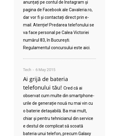
anunțați pe contul de Instagram și
pagina de Facebook ale Cavaleria.ro,
dar vor fi și contactați direct prin e-
mail. Atenție! Predarea telefonului se
va face personal pe Calea Victoriei
numărul 83, în București.
Regulamentul concursului este aici.
Tech
6 May 2015
Ai grijă de bateria
telefonului tău!
Cred că ai
observat cum multe din smartphone-
urile de generație nouă nu mai vin cu
o baterie detașabilă. Ba mai mult,
chiar și pentru tehnicianul din service
e destul de complicat să scoată
bateria unui telefon, precum Galaxy