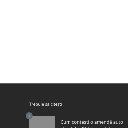
Trebuie să citești
1
Cum contești o amendă auto