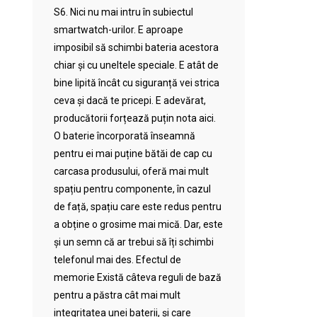
S6. Nici nu mai intru în subiectul
smartwatch-urilor. E aproape
imposibil să schimbi bateria acestora
chiar și cu uneltele speciale. E atât de
bine lipită încât cu siguranță vei strica
ceva și dacă te pricepi. E adevărat,
producătorii forțează puțin nota aici.
O baterie încorporată înseamnă
pentru ei mai puține bătăi de cap cu
carcasa produsului, oferă mai mult
spațiu pentru componente, în cazul
de față, spațiu care este redus pentru
a obține o grosime mai mică. Dar, este
și un semn că ar trebui să îți schimbi
telefonul mai des. Efectul de
memorie Există câteva reguli de bază
pentru a păstra cât mai mult
integritatea unei baterii, și care