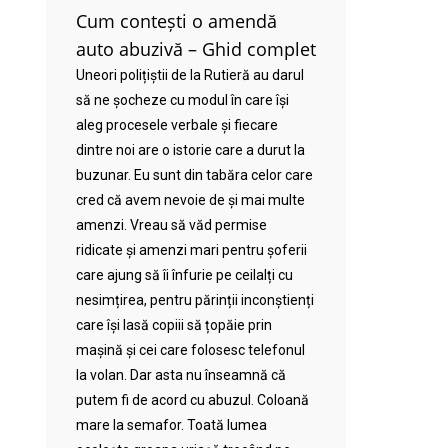
Cum contești o amendă
auto abuzivă – Ghid complet
Uneori polițiștii de la Rutieră au darul
să ne șocheze cu modul în care își
aleg procesele verbale și fiecare
dintre noi are o istorie care a durut la
buzunar. Eu sunt din tabăra celor care
cred că avem nevoie de și mai multe
amenzi. Vreau să văd permise
ridicate și amenzi mari pentru șoferii
care ajung să îi înfurie pe ceilalți cu
nesimțirea, pentru părinții inconștienți
care își lasă copiii să țopăie prin
mașină și cei care folosesc telefonul
la volan. Dar asta nu înseamnă că
putem fi de acord cu abuzul. Coloană
mare la semafor. Toată lumea