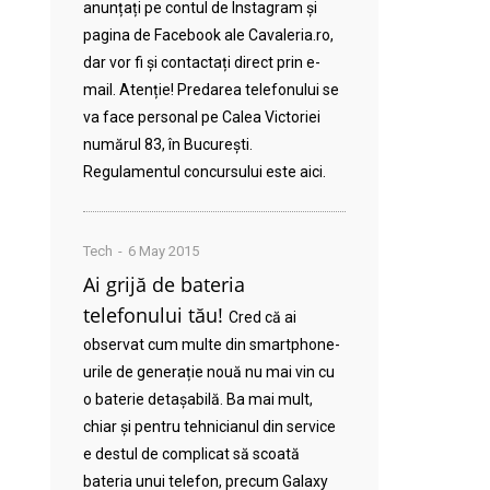
anunțați pe contul de Instagram și
pagina de Facebook ale Cavaleria.ro,
dar vor fi și contactați direct prin e-
mail. Atenție! Predarea telefonului se
va face personal pe Calea Victoriei
numărul 83, în București.
Regulamentul concursului este aici.
Tech
6 May 2015
Ai grijă de bateria
telefonului tău!
Cred că ai
observat cum multe din smartphone-
urile de generație nouă nu mai vin cu
o baterie detașabilă. Ba mai mult,
chiar și pentru tehnicianul din service
e destul de complicat să scoată
bateria unui telefon, precum Galaxy