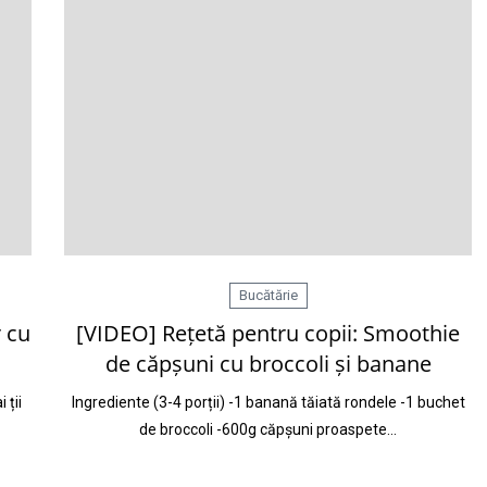
Bucătărie
 cu
[VIDEO] Rețetă pentru copii: Smoothie
de căpșuni cu broccoli și banane
 ții
Ingrediente (3-4 porții) -1 banană tăiată rondele -1 buchet
de broccoli -600g căpșuni proaspete…