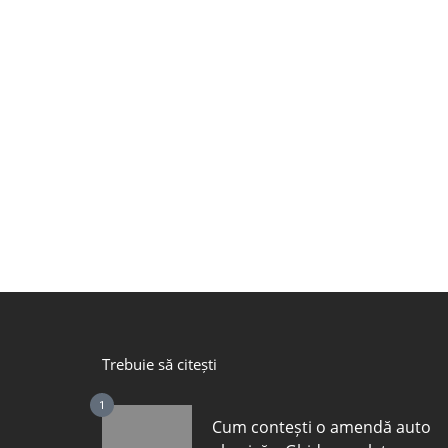
Trebuie să citești
1
Cum contești o amendă auto