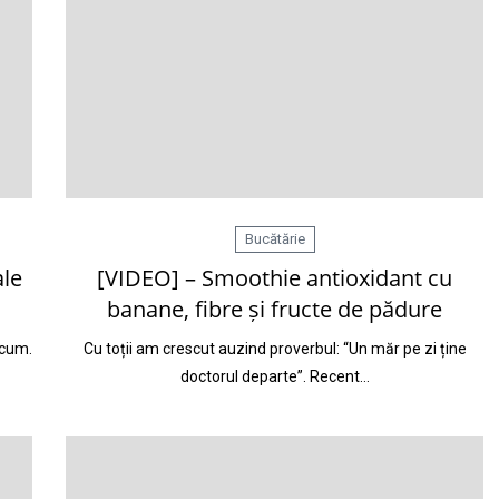
Bucătărie
ale
[VIDEO] – Smoothie antioxidant cu
banane, fibre și fructe de pădure
acum.
Cu toții am crescut auzind proverbul: “Un măr pe zi ține
doctorul departe”. Recent…