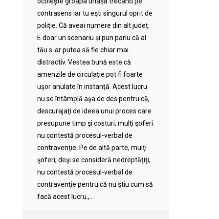
ocolește groapa uriașă trecând pe
contrasens iar tu ești singurul oprit de
poliție. Că aveai numere din alt județ.
E doar un scenariu și pun pariu că al
tău s-ar putea să fie chiar mai…
distractiv. Vestea bună este că
amenzile de circulaţie pot fi foarte
uşor anulate în instanţă. Acest lucru
nu se întâmplă aşa de des pentru că,
descurajaţi de ideea unui proces care
presupune timp şi costuri, mulţi şoferi
nu contestă procesul-verbal de
contravenţie. Pe de altă parte, mulţi
şoferi, deşi se consideră nedreptăţiţi,
nu contestă procesul-verbal de
contravenţie pentru că nu ştiu cum să
facă acest lucru.,...