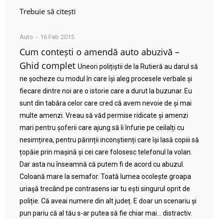
Trebuie să citești
Auto
16 Feb 2015
Cum contești o amendă auto abuzivă –
Ghid complet
Uneori polițiștii de la Rutieră au darul să
ne șocheze cu modul în care își aleg procesele verbale și
fiecare dintre noi are o istorie care a durut la buzunar. Eu
sunt din tabăra celor care cred că avem nevoie de și mai
multe amenzi. Vreau să văd permise ridicate și amenzi
mari pentru șoferii care ajung să îi înfurie pe ceilalți cu
nesimțirea, pentru părinții inconștienți care își lasă copiii să
țopăie prin mașină și cei care folosesc telefonul la volan.
Dar asta nu înseamnă că putem fi de acord cu abuzul.
Coloană mare la semafor. Toată lumea ocolește groapa
uriașă trecând pe contrasens iar tu ești singurul oprit de
poliție. Că aveai numere din alt județ. E doar un scenariu și
pun pariu că al tău s-ar putea să fie chiar mai… distractiv.