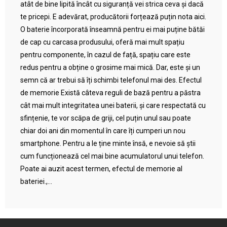
atât de bine lipită încât cu siguranță vei strica ceva și dacă
te pricepi. E adevărat, producătorii forțează puțin nota aici.
O baterie încorporată înseamnă pentru ei mai puține bătăi
de cap cu carcasa produsului, oferă mai mult spațiu
pentru componente, în cazul de față, spațiu care este
redus pentru a obține o grosime mai mică. Dar, este și un
semn că ar trebui să îți schimbi telefonul mai des. Efectul
de memorie Există câteva reguli de bază pentru a păstra
cât mai mult integritatea unei baterii, și care respectată cu
sfințenie, te vor scăpa de griji, cel puțin unul sau poate
chiar doi ani din momentul în care îți cumperi un nou
smartphone. Pentru a le ține minte însă, e nevoie să știi
cum funcționează cel mai bine acumulatorul unui telefon.
Poate ai auzit acest termen, efectul de memorie al
bateriei.,...