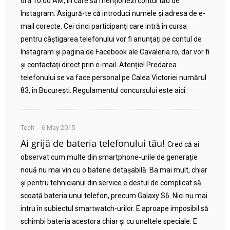
ora 10:00 AM, în care să menționezi contul tău de
Instagram. Asigură-te că introduci numele și adresa de e-
mail corecte. Cei cinci participanți care intră în cursa
pentru câștigarea telefonului vor fi anunțați pe contul de
Instagram și pagina de Facebook ale Cavaleria.ro, dar vor fi
și contactați direct prin e-mail. Atenție! Predarea
telefonului se va face personal pe Calea Victoriei numărul
83, în București. Regulamentul concursului este aici.
Tech
6 May 2015
Ai grijă de bateria telefonului tău!
Cred că ai
observat cum multe din smartphone-urile de generație
nouă nu mai vin cu o baterie detașabilă. Ba mai mult, chiar
și pentru tehnicianul din service e destul de complicat să
scoată bateria unui telefon, precum Galaxy S6. Nici nu mai
intru în subiectul smartwatch-urilor. E aproape imposibil să
schimbi bateria acestora chiar și cu uneltele speciale. E