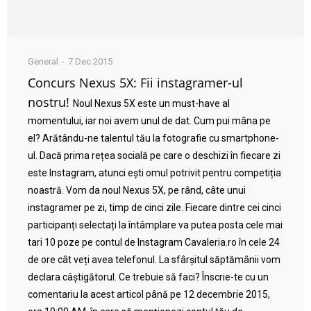
General
7 Dec 2015
Concurs Nexus 5X: Fii instagramer-ul
nostru!
Noul Nexus 5X este un must-have al
momentului, iar noi avem unul de dat. Cum pui mâna pe
el? Arătându-ne talentul tău la fotografie cu smartphone-
ul. Dacă prima rețea socială pe care o deschizi în fiecare zi
este Instagram, atunci ești omul potrivit pentru competiția
noastră. Vom da noul Nexus 5X, pe rând, câte unui
instagramer pe zi, timp de cinci zile. Fiecare dintre cei cinci
participanți selectați la întâmplare va putea posta cele mai
tari 10 poze pe contul de Instagram Cavaleria.ro în cele 24
de ore cât veți avea telefonul. La sfârșitul săptămânii vom
declara câștigătorul. Ce trebuie să faci? Înscrie-te cu un
comentariu la acest articol până pe 12 decembrie 2015,