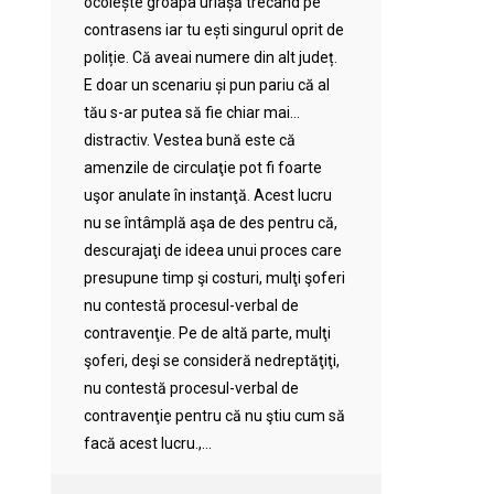
ocolește groapa uriașă trecând pe
contrasens iar tu ești singurul oprit de
poliție. Că aveai numere din alt județ.
E doar un scenariu și pun pariu că al
tău s-ar putea să fie chiar mai…
distractiv. Vestea bună este că
amenzile de circulaţie pot fi foarte
uşor anulate în instanţă. Acest lucru
nu se întâmplă aşa de des pentru că,
descurajaţi de ideea unui proces care
presupune timp şi costuri, mulţi şoferi
nu contestă procesul-verbal de
contravenţie. Pe de altă parte, mulţi
şoferi, deşi se consideră nedreptăţiţi,
nu contestă procesul-verbal de
contravenţie pentru că nu ştiu cum să
facă acest lucru.,...