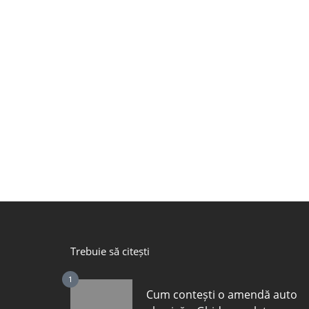
Trebuie să citești
1
Cum contești o amendă auto