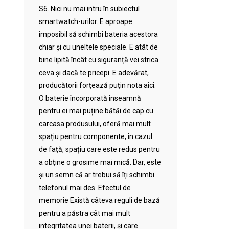
S6. Nici nu mai intru în subiectul
smartwatch-urilor. E aproape
imposibil să schimbi bateria acestora
chiar și cu uneltele speciale. E atât de
bine lipită încât cu siguranță vei strica
ceva și dacă te pricepi. E adevărat,
producătorii forțează puțin nota aici.
O baterie încorporată înseamnă
pentru ei mai puține bătăi de cap cu
carcasa produsului, oferă mai mult
spațiu pentru componente, în cazul
de față, spațiu care este redus pentru
a obține o grosime mai mică. Dar, este
și un semn că ar trebui să îți schimbi
telefonul mai des. Efectul de
memorie Există câteva reguli de bază
pentru a păstra cât mai mult
integritatea unei baterii, și care