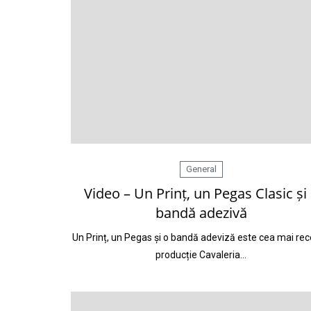
General
Video – Un Prinț, un Pegas Clasic și
bandă adezivă
Un Prinț, un Pegas și o bandă adeviză este cea mai re
producție Cavaleria…