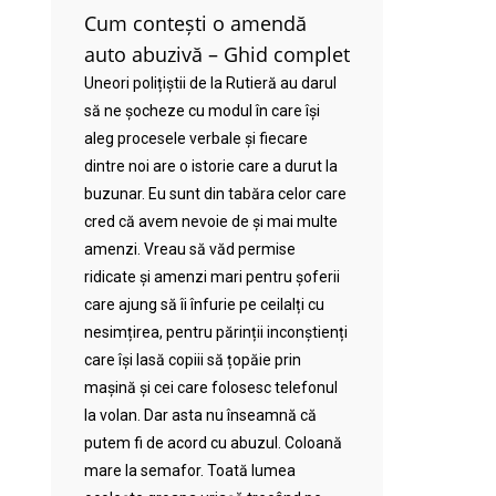
Cum contești o amendă
auto abuzivă – Ghid complet
Uneori polițiștii de la Rutieră au darul
să ne șocheze cu modul în care își
aleg procesele verbale și fiecare
dintre noi are o istorie care a durut la
buzunar. Eu sunt din tabăra celor care
cred că avem nevoie de și mai multe
amenzi. Vreau să văd permise
ridicate și amenzi mari pentru șoferii
care ajung să îi înfurie pe ceilalți cu
nesimțirea, pentru părinții inconștienți
care își lasă copiii să țopăie prin
mașină și cei care folosesc telefonul
la volan. Dar asta nu înseamnă că
putem fi de acord cu abuzul. Coloană
mare la semafor. Toată lumea