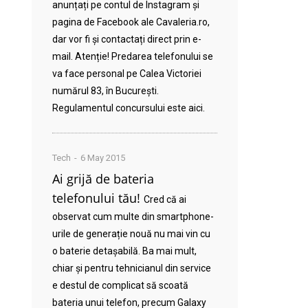
anunțați pe contul de Instagram și
pagina de Facebook ale Cavaleria.ro,
dar vor fi și contactați direct prin e-
mail. Atenție! Predarea telefonului se
va face personal pe Calea Victoriei
numărul 83, în București.
Regulamentul concursului este aici.
Tech
6 May 2015
Ai grijă de bateria
telefonului tău!
Cred că ai
observat cum multe din smartphone-
urile de generație nouă nu mai vin cu
o baterie detașabilă. Ba mai mult,
chiar și pentru tehnicianul din service
e destul de complicat să scoată
bateria unui telefon, precum Galaxy