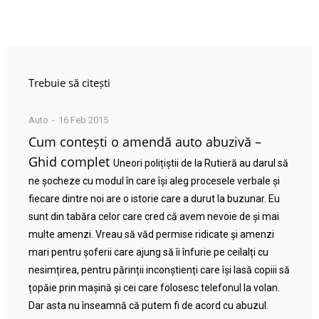
Trebuie să citești
Auto
16 Feb 2015
Cum contești o amendă auto abuzivă –
Ghid complet
Uneori polițiștii de la Rutieră au darul să
ne șocheze cu modul în care își aleg procesele verbale și
fiecare dintre noi are o istorie care a durut la buzunar. Eu
sunt din tabăra celor care cred că avem nevoie de și mai
multe amenzi. Vreau să văd permise ridicate și amenzi
mari pentru șoferii care ajung să îi înfurie pe ceilalți cu
nesimțirea, pentru părinții inconștienți care își lasă copiii să
țopăie prin mașină și cei care folosesc telefonul la volan.
Dar asta nu înseamnă că putem fi de acord cu abuzul.