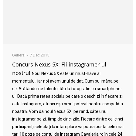
General
7 Dec 2015
Concurs Nexus 5X: Fii instagramer-ul
nostru!
Noul Nexus 5X este un must-have al
momentului, iar noi avem unul de dat. Cum pui mâna pe
el? Arătându-ne talentul tău la fotografie cu smartphone-
ul. Dacă prima rețea socială pe care o deschizi în fiecare zi
este Instagram, atunci ești omul potrivit pentru competiția
noastră. Vom da noul Nexus 5X, pe rând, câte unui
instagramer pe zi, timp de cinci zile. Fiecare dintre cei cinci
participanți selectați la întâmplare va putea posta cele mai
tari 10 poze pe contul de Instagram Cavaleria.ro în cele 24