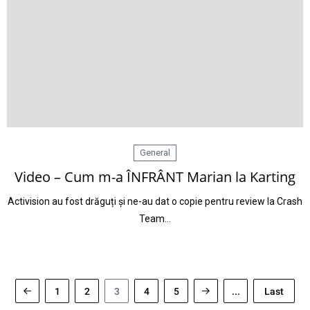
General
Video – Cum m-a ÎNFRÂNT Marian la Karting
Activision au fost drăguți și ne-au dat o copie pentru review la Crash
Team…
1
2
3
4
5
...
Last