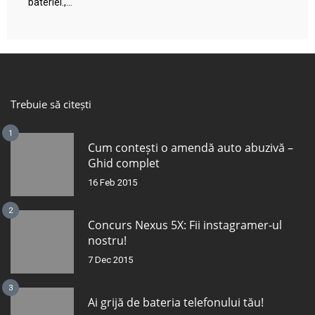
bateriei.,...
Trebuie să citești
1
Cum contești o amendă auto abuzivă –
Ghid complet
16 Feb 2015
2
Concurs Nexus 5X: Fii instagramer-ul
nostru!
7 Dec 2015
3
Ai grijă de bateria telefonului tău!