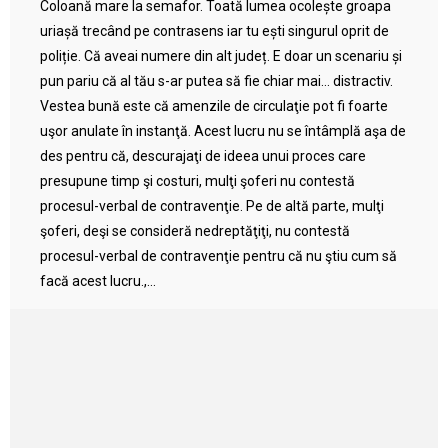
Coloană mare la semafor. Toată lumea ocolește groapa
uriașă trecând pe contrasens iar tu ești singurul oprit de
poliție. Că aveai numere din alt județ. E doar un scenariu și
pun pariu că al tău s-ar putea să fie chiar mai… distractiv.
Vestea bună este că amenzile de circulaţie pot fi foarte
uşor anulate în instanţă. Acest lucru nu se întâmplă aşa de
des pentru că, descurajaţi de ideea unui proces care
presupune timp şi costuri, mulţi şoferi nu contestă
procesul-verbal de contravenţie. Pe de altă parte, mulţi
şoferi, deşi se consideră nedreptăţiţi, nu contestă
procesul-verbal de contravenţie pentru că nu ştiu cum să
facă acest lucru.,...