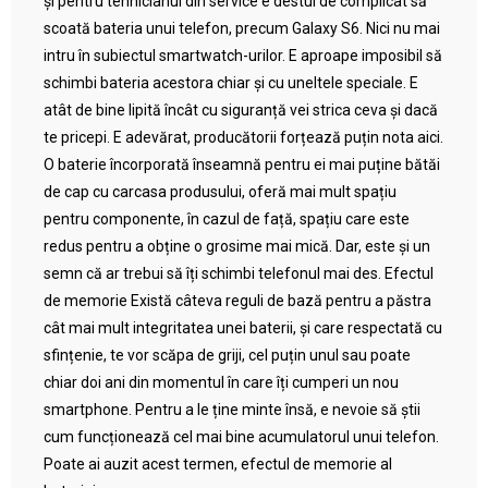
și pentru tehnicianul din service e destul de complicat să
scoată bateria unui telefon, precum Galaxy S6. Nici nu mai
intru în subiectul smartwatch-urilor. E aproape imposibil să
schimbi bateria acestora chiar și cu uneltele speciale. E
atât de bine lipită încât cu siguranță vei strica ceva și dacă
te pricepi. E adevărat, producătorii forțează puțin nota aici.
O baterie încorporată înseamnă pentru ei mai puține bătăi
de cap cu carcasa produsului, oferă mai mult spațiu
pentru componente, în cazul de față, spațiu care este
redus pentru a obține o grosime mai mică. Dar, este și un
semn că ar trebui să îți schimbi telefonul mai des. Efectul
de memorie Există câteva reguli de bază pentru a păstra
cât mai mult integritatea unei baterii, și care respectată cu
sfințenie, te vor scăpa de griji, cel puțin unul sau poate
chiar doi ani din momentul în care îți cumperi un nou
smartphone. Pentru a le ține minte însă, e nevoie să știi
cum funcționează cel mai bine acumulatorul unui telefon.
Poate ai auzit acest termen, efectul de memorie al