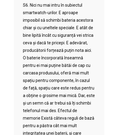
S6. Nici nu mai intru în subiectul
smartwatch-urilor. E aproape
imposibil să schimbi bateria acestora
chiar și cu uneltele speciale. E atât de
bine lipită încât cu siguranță vei strica
ceva și dacă te pricepi. E adevărat,
producătorii forțează puțin nota aici.
O baterie încorporată înseamnă
pentru ei mai puține bătăi de cap cu
carcasa produsului, oferă mai mult
spațiu pentru componente, în cazul
de față, spațiu care este redus pentru
a obține o grosime mai mică. Dar, este
și un semn că ar trebui să îți schimbi
telefonul mai des. Efectul de
memorie Există câteva reguli de bază
pentru a păstra cât mai mult
integritatea unei baterii, și care